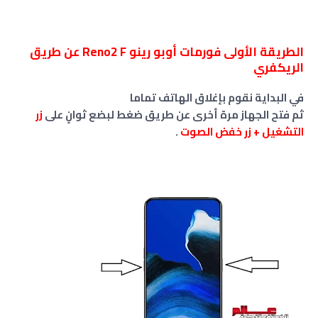
الطريقة الأولى فورمات أوبو رينو Reno2 F عن طريق
الريكفري
في البداية نقوم بإغلاق الهاتف تماما
ثم فتح الجهاز مرة أخرى عن طريق ضغط لبضع ثوانٍ على
زر
التشغيل + زر
خفض الصوت
.