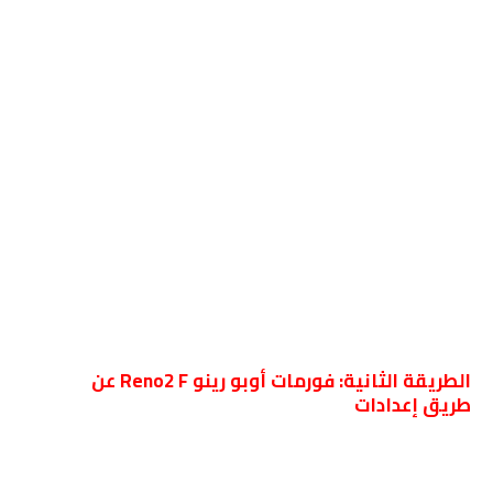
الطريقة الثانية: فورمات أوبو رينو Reno2 F عن
طريق إعدادات