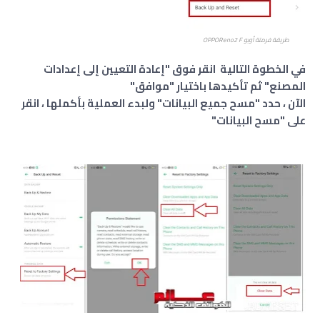
طريقة فرمتة أوبو OPPOReno2 F
في الخطوة التالية انقر فوق "إعادة التعيين إلى إعدادات
المصنع" ثم تأكيدها باختيار "موافق"
الآن ، حدد "مسح جميع البيانات" ولبدء العملية بأكملها ، انقر
على "مسح البيانات"