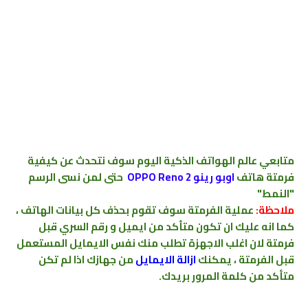
متابعي عالم الهواتف الذكية اليوم سوف نتحدث عن كيفية
فرمتة هاتف
اوبو رينو
OPPO Reno 2
حتى لمن نسى الرسم
"النمط"
ملاحظة:
عملية الفرمتة سوف تقوم بحذف كل بيانات الهاتف ،
كما انه عليك ان تكون متأكد من ايميل و رقم السري قبل
فرمتة لان اغلب الاجهزة تطلب منك نفس الايمايل المستعمل
قبل الفرمتة
،
يمكنك
ازالة الايمايل
من جهازك اذا لم تكن
متأكد من كلمة المرور بريدك
.