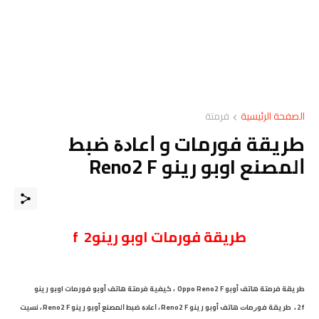
الصفحة الرئيسية
فرمتة
طريقة فورمات و ﺍﻋﺎﺩﺓ ﺿﺒﻂ
ﺍﻟﻤﺼﻨﻊ اوبو رينو Reno2 F
طريقة فورمات اوبو رينو2 f
طريقة فرمتة هاتف
أوبو Oppo Reno2 F
،
كيفية فرمتة هاتف أوبو فورمات اوبو رينو
2f
،
ﻃﺮﻳﻘﺔ ﻓﻮﺭﻣﺎﺕ هاتف أوبو رينو Reno2 F
،
ﺍﻋﺎﺩﺓ ﺿﺒﻂ ﺍﻟﻤﺼﻨﻊ أوبو رينو Reno2 F
،
نسيت