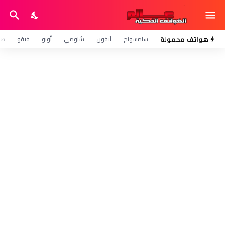
هواتف محمولة
سامسونج
آيفون
شاومي
أوبو
فيفو
هو