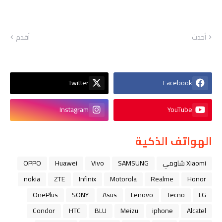
أحدث
أقدم
Twitter
Facebook
Instagram
YouTube
الهواتف الذكية
Xiaomi شاومي
SAMSUNG
Vivo
Huawei
OPPO
nokia
ZTE
Infinix
Motorola
Realme
Honor
OnePlus
SONY
Asus
Lenovo
Tecno
LG
Condor
HTC
BLU
Meizu
iphone
Alcatel