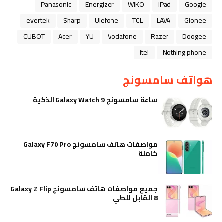
Panasonic
Energizer
WIKO
iPad
Google
evertek
Sharp
Ulefone
TCL
LAVA
Gionee
CUBOT
Acer
YU
Vodafone
Razer
Doogee
itel
Nothing phone
هواتف سامسونج
ساعة سامسونج Galaxy Watch 9 الذكية
مواصفات هاتف سامسونج Galaxy F70 Pro
كاملة
جميع مواصفات هاتف سامسونج Galaxy Z Flip
8 القابل للطي