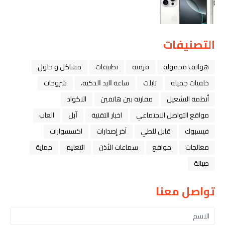
التصنيفات
هواتف محمولة
فرمتة
تطبيقات
مشاكل و حلول
خلفيات جميله
تابلت
ﺳﺎﻋﺔ ﺍﻟﻴﺪ ﺍﻟﺬﻛﻴﺔ،
شروحات
أنظمة التشغيل
مقارنة بين هاتفين
الاكواد
مواقع التواصل الاجتماعي
اخبار التقنية
ﺁﺑﻞ
العاب
فيسبوك
قابل للطي
آخر إصدارات
اكسسوارات
معالجات
مواقع
سماعات الأذن
التعليم
حماية
صيانة
تواصل معنا