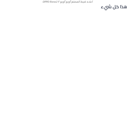
ﺍﻋﺎﺩﺓ ﺿﺒﻂ ﺍﻟﻤﺼﻨﻊ أوبو أوبو
Reno2 F
OPPO
هذا كل شيء