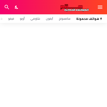
هواتف محمولة
سامسونج
آيفون
شاومي
أوبو
فيفو
هو