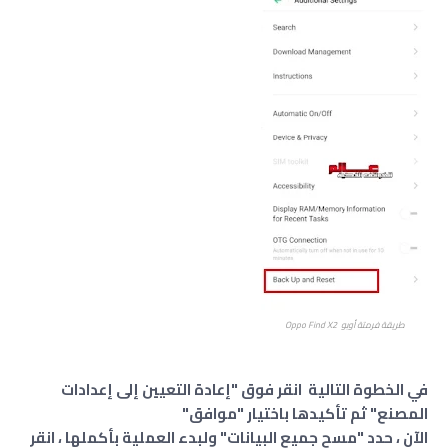
طريقة فرمتة أوبو Oppo Find X2
في الخطوة التالية انقر فوق "إعادة التعيين إلى إعدادات
المصنع" ثم تأكيدها باختيار "موافق"
الآن ، حدد "مسح جميع البيانات" ولبدء العملية بأكملها ، انقر