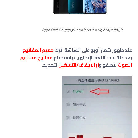
طريقة فرمتة واعادة ﺿﺒﻂ ﺍﻟﻤﺼﻨﻊ أوبو Oppo Find X2
عند ظهور شعار أوبو على الشاشة اترك
جميع المفاتيح
بعد ذلك حدد اللغة الإنجليزية باستخدام
مفاتيح مستوى
الصوت
لتصفح و
زر الايقاف/التشغيل
لتحديد.