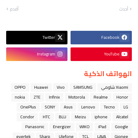
أحدث
أقدم
Twitter
Facebook
Instagram
YouTube
الهواتف الذكية
Xiaomi شاومي
SAMSUNG
Vivo
Huawei
OPPO
nokia
ZTE
Infinix
Motorola
Realme
Honor
OnePlus
SONY
Asus
Lenovo
Tecno
LG
Condor
HTC
BLU
Meizu
iphone
Alcatel
Panasonic
Energizer
WIKO
iPad
Google
evertek
Sharp
Ulefone
TCL
LAVA
Gionee