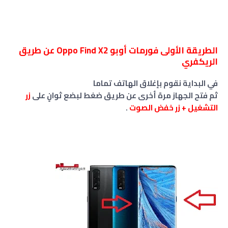
الطريقة الأولى فورمات أوبو Oppo Find X2 عن طريق
الريكفري
في البداية نقوم بإغلاق الهاتف تماما
ثم فتح الجهاز مرة أخرى عن طريق ضغط لبضع ثوانٍ على
زر
التشغيل + زر
خفض الصوت
.