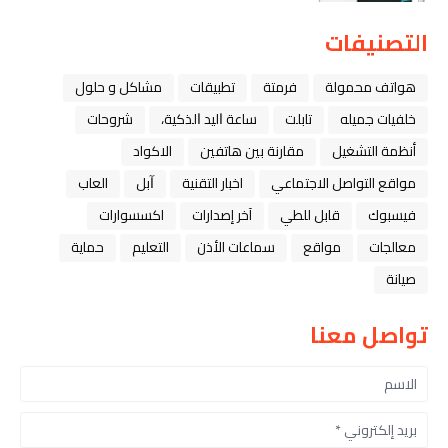
التصنيفات
هواتف محمولة
فرمتة
تطبيقات
مشاكل و حلول
خلفيات جميله
تابلت
ﺳﺎﻋﺔ ﺍﻟﻴﺪ ﺍﻟﺬﻛﻴﺔ،
شروحات
أنظمة التشغيل
مقارنة بين هاتفين
الاكواد
مواقع التواصل الاجتماعي
اخبار التقنية
ﺁﺑﻞ
العاب
فيسبوك
قابل للطي
آخر إصدارات
اكسسوارات
معالجات
مواقع
سماعات الأذن
التعليم
حماية
صيانة
تواصل معنا