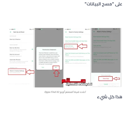
على "مسح البيانات"
ﺍﻋﺎﺩﺓ ﺿﺒﻂ ﺍﻟﻤﺼﻨﻊ أوبو
Oppo Find X2
هذا كل شيء