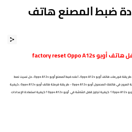
دة ﺿﺒﻂ ﺍﻟﻤﺼﻨﻊ هاتف
ل هاتف أوبو
Oppo A12s
factory reset
ﻃﺮﻳﻘﺔ ﻓﻮﺭﻣﺎﺕ هاتف أوبو Oppo A12s
،
ﺍﻋﺎﺩﺓ ﺿﺒﻂ ﺍﻟﻤﺼﻨﻊ أوبو Oppo A12s
،
حل
نسيت نمط
فك المحمول أوبو Oppo A12s - طريقة فرمتة هاتف أوبو
Oppo A12s
،
كيفية
إعادة تعيين مصنع أوبو Oppo A12s ؟ كيفية مسح جميع البيانات في أوبو Oppo A12s ؟ كيفية تجاوز قفل الشاشة في أوبو Oppo A12s ؟ كيفية استعادة الإعدادات