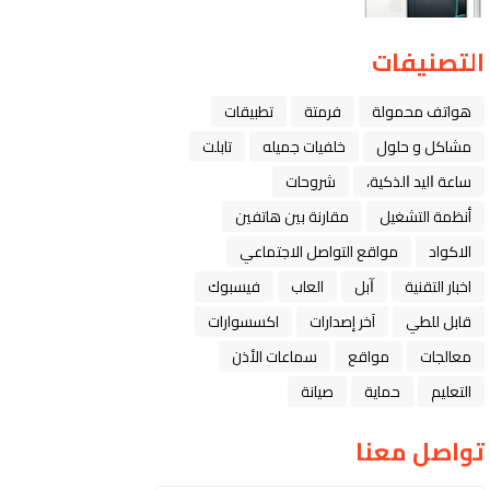
التصنيفات
هواتف محمولة
فرمتة
تطبيقات
مشاكل و حلول
خلفيات جميله
تابلت
ﺳﺎﻋﺔ ﺍﻟﻴﺪ ﺍﻟﺬﻛﻴﺔ،
شروحات
أنظمة التشغيل
مقارنة بين هاتفين
الاكواد
مواقع التواصل الاجتماعي
اخبار التقنية
ﺁﺑﻞ
العاب
فيسبوك
قابل للطي
آخر إصدارات
اكسسوارات
معالجات
مواقع
سماعات الأذن
التعليم
حماية
صيانة
تواصل معنا