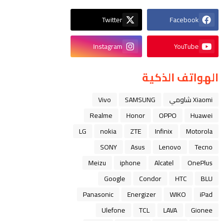
Twitter
Facebook
Instagram
YouTube
الهواتف الذكية
Xiaomi شاومي
SAMSUNG
Vivo
Realme
Honor
OPPO
Huawei
LG
nokia
ZTE
Infinix
Motorola
SONY
Asus
Lenovo
Tecno
Meizu
iphone
Alcatel
OnePlus
Google
Condor
HTC
BLU
Panasonic
Energizer
WIKO
iPad
Ulefone
TCL
LAVA
Gionee