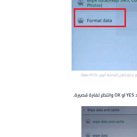
اوز قفل الشاشة أوبو Oppo A12s
ة.