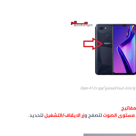
ادة ﺿﺒﻂ ﺍﻟﻤﺼﻨﻊ أوبو Oppo A12s
مفاتيح
 مستوى الصوت
لتصفح و
زر الايقاف/التشغيل
لتحديد.