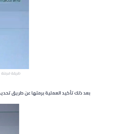
طريقة فرمتة و تج
بعد ذلك تأكيد العملية برمتها عن طريق تحديد YES او OK وانتظر لفترة قصير