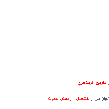
وانٍ على
زر التشغيل + زر
خفض الصوت
.