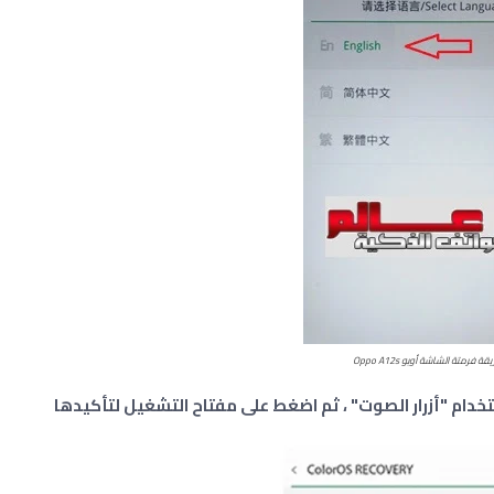
قة فرمتة الشاشة أوبو Oppo A12s
تخدام "أزرار الصوت" ، ثم اضغط على مفتاح التشغيل لتأكيدها