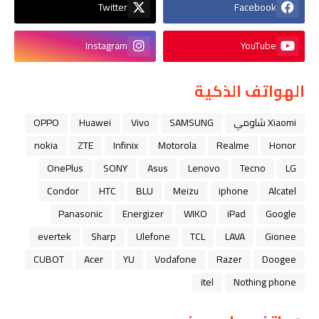
Twitter
Facebook
Instagram
YouTube
الهواتف الذكية
Xiaomi شاومي
SAMSUNG
Vivo
Huawei
OPPO
nokia
ZTE
Infinix
Motorola
Realme
Honor
OnePlus
SONY
Asus
Lenovo
Tecno
LG
Condor
HTC
BLU
Meizu
iphone
Alcatel
Panasonic
Energizer
WIKO
iPad
Google
evertek
Sharp
Ulefone
TCL
LAVA
Gionee
CUBOT
Acer
YU
Vodafone
Razer
Doogee
itel
Nothing phone