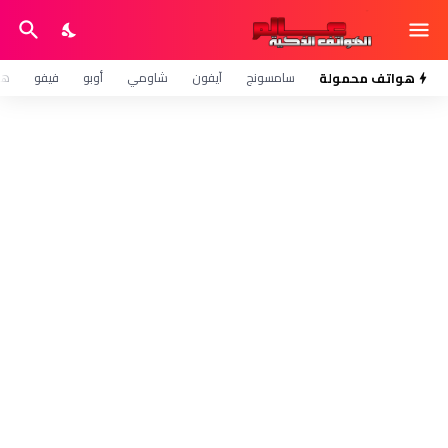
هواتف محمولة
سامسونج
آيفون
شاومي
أوبو
فيفو
هو