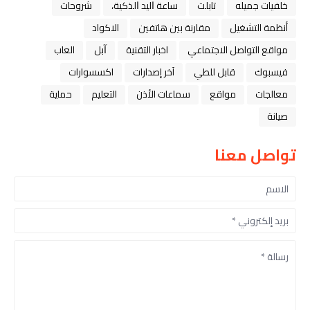
خلفيات جميله
تابلت
ﺳﺎﻋﺔ ﺍﻟﻴﺪ ﺍﻟﺬﻛﻴﺔ،
شروحات
أنظمة التشغيل
مقارنة بين هاتفين
الاكواد
مواقع التواصل الاجتماعي
اخبار التقنية
ﺁﺑﻞ
العاب
فيسبوك
قابل للطي
آخر إصدارات
اكسسوارات
معالجات
مواقع
سماعات الأذن
التعليم
حماية
صيانة
تواصل معنا