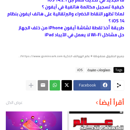
كيفية تسجيل مكالمة هاتفية في آيفون ؟
لماذا تظهر النقاط الخضراء والبرتقالية على هاتف ايفون بنظام
iOS 14 ؟
طريقة أخذ لقطة لشاشة آيفون iPhone من خلف الجهاز
حل مشاكل Wi-Fi لا يعمل في الآيباد iPad
جميع الحقوق محفوظة © عالم الهواتف الذكية https://www.gsminsark.com/ .
Tags
معلومات مفيدة
iOS
Facebook
أقرأ أيضاً
عرض الكل