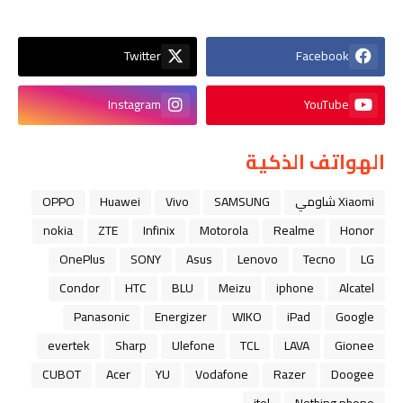
Twitter
Facebook
Instagram
YouTube
الهواتف الذكية
Xiaomi شاومي
SAMSUNG
Vivo
Huawei
OPPO
nokia
ZTE
Infinix
Motorola
Realme
Honor
OnePlus
SONY
Asus
Lenovo
Tecno
LG
Condor
HTC
BLU
Meizu
iphone
Alcatel
Panasonic
Energizer
WIKO
iPad
Google
evertek
Sharp
Ulefone
TCL
LAVA
Gionee
CUBOT
Acer
YU
Vodafone
Razer
Doogee