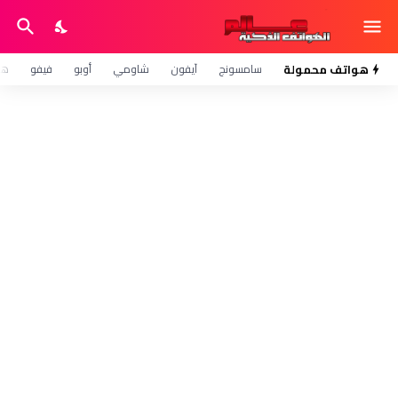
هواتف محمولة
سامسونج
آيفون
شاومي
أوبو
فيفو
هو