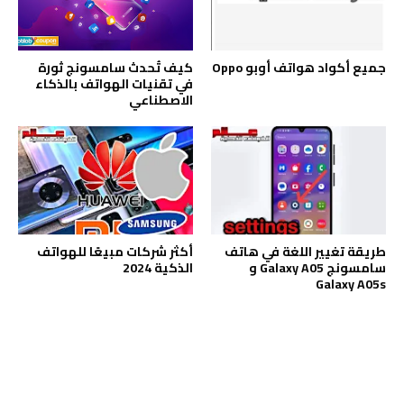
جميع أكواد هواتف أوبو Oppo
كيف تُحدث سامسونج ثورة
في تقنيات الهواتف بالذكاء
الاصطناعي
طريقة تغيير اللغة في هاتف
أكثر شركات مبيعًا للهواتف
سامسونج Galaxy A05 و
الذكية 2024
Galaxy A05s