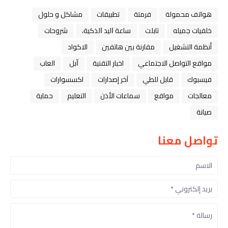
هواتف محمولة
فرمتة
تطبيقات
مشاكل و حلول
خلفيات جميله
تابلت
ﺳﺎﻋﺔ ﺍﻟﻴﺪ ﺍﻟﺬﻛﻴﺔ،
شروحات
أنظمة التشغيل
مقارنة بين هاتفين
الاكواد
مواقع التواصل الاجتماعي
اخبار التقنية
ﺁﺑﻞ
العاب
فيسبوك
قابل للطي
آخر إصدارات
اكسسوارات
معالجات
مواقع
سماعات الأذن
التعليم
حماية
صيانة
تواصل معنا