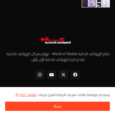
عالم الهواتف الذكية World of Mobile - ﺗﻬﺘﻢ ﺑﻤﺠﺎﻝ الهواتف الذكية ،
تقدم اخبار الهواتف الذكية أول بأول،
يستخدم موقعنا ملفات تعريف الارتباط لتعزيز تجربتك.
تفاصيل اكثر
الرئيسية
معلومات عنا
سياسة الخصوصية
اتصل بنا
حسنًا!
جميع الحقوق محفوظة - عالم الهواتف الذكية ©