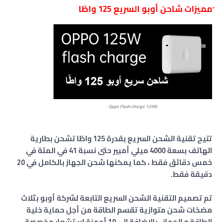
ْمميزات شاحن أوبو السريع 125 واطًا
Oppo Flash charge 125W
تتيح تقنية الشحن السريع بقدرة 125 واطًا تشحن بطارية
الهاتف بسعة 4000 ميلي أمبير حتى نسبة 41 في المئة في
خمس دقائق فقط ، كما يمكنها شحن الجهاز بالكامل في 20
دقيقة فقط.
تم تصميم التقنية الشحن السريع التابعة لشركة أوبو بثلاث
مضخات شحن متوازية تقسم الطاقة من أجل حماية خلية
الطاقة و الجهاز ، بالإضافة الى 10 أجهزة استشعار مخصصة