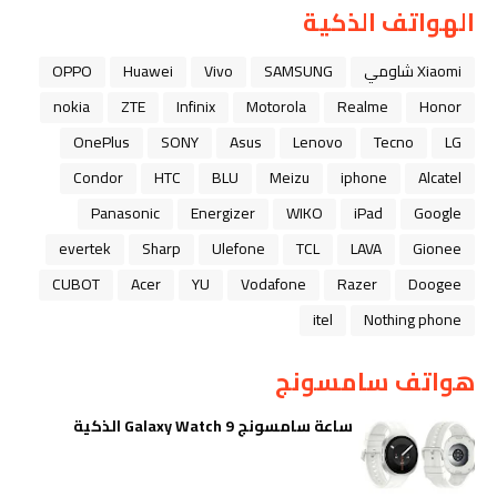
الهواتف الذكية
Xiaomi شاومي
SAMSUNG
Vivo
Huawei
OPPO
nokia
ZTE
Infinix
Motorola
Realme
Honor
OnePlus
SONY
Asus
Lenovo
Tecno
LG
Condor
HTC
BLU
Meizu
iphone
Alcatel
Panasonic
Energizer
WIKO
iPad
Google
evertek
Sharp
Ulefone
TCL
LAVA
Gionee
CUBOT
Acer
YU
Vodafone
Razer
Doogee
itel
Nothing phone
هواتف سامسونج
ساعة سامسونج Galaxy Watch 9 الذكية