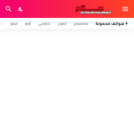
هواتف محمولة
سامسونج
آيفون
شاومي
أوبو
فيفو
هو