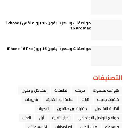
مواصفات وسعر ( ايفون 16 برو ماكس ) iPhone
16 Pro Max
مواصفات وسعر ( ايفون 16 برو ) iPhone 16 Pro
التصنيفات
هواتف محمولة
فرمتة
تطبيقات
مشاكل و حلول
خلفيات جميله
تابلت
ﺳﺎﻋﺔ ﺍﻟﻴﺪ ﺍﻟﺬﻛﻴﺔ،
شروحات
أنظمة التشغيل
مقارنة بين هاتفين
الاكواد
مواقع التواصل الاجتماعي
اخبار التقنية
ﺁﺑﻞ
العاب
فيسبوك
قابل للطي
آخر إصدارات
اكسسوارات