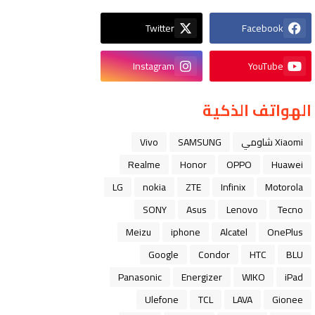
Twitter
Facebook
Instagram
YouTube
الهواتف الذكية
Xiaomi شاومي
SAMSUNG
Vivo
Realme
Honor
OPPO
Huawei
LG
nokia
ZTE
Infinix
Motorola
SONY
Asus
Lenovo
Tecno
Meizu
iphone
Alcatel
OnePlus
Google
Condor
HTC
BLU
Panasonic
Energizer
WIKO
iPad
Ulefone
TCL
LAVA
Gionee