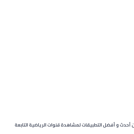
ر تطبيق طارق تيفي لايف tarek tv live من أحدث و أفضل التطبيقات لمشاهدة قنوات الرياضية التابعة