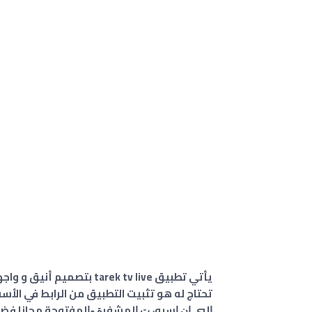
يأتي تطبيق tarek tv live 
تحتاج له ﻫﻮ تثبيت التطبيق من الرابط في الأ
ﺍﻟﺒﻲ ﺍﻥ ﺍﺳﺒﻮﺭﺕ ﺍﻟﻤﺸﻔﺮﺓ ﻭﺍﻟﻤﻔﺘﻮﺣﺔ ﻣﺠﺎﻧﺎ فضلاً 