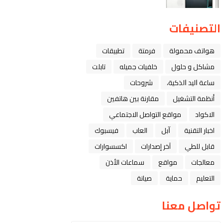
التصنيفات
هواتف محمولة
فرمتة
تطبيقات
مشاكل و حلول
خلفيات جميله
تابلت
ﺳﺎﻋﺔ ﺍﻟﻴﺪ ﺍﻟﺬﻛﻴﺔ،
شروحات
أنظمة التشغيل
مقارنة بين هاتفين
الاكواد
مواقع التواصل الاجتماعي
اخبار التقنية
ﺁﺑﻞ
العاب
فيسبوك
قابل للطي
آخر إصدارات
اكسسوارات
معالجات
مواقع
سماعات الأذن
التعليم
حماية
صيانة
تواصل معنا