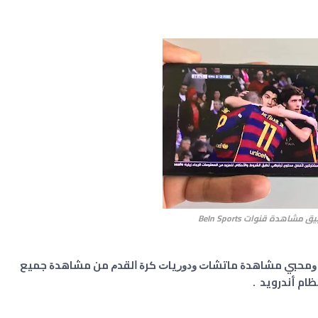
شاهدة قنوات BeIn Sports
 ﻭﻣﺤﺒﻲ ﻣﺸﺎﻫﺪﺓ ﻣﺎﺗﺸﺎﺕ ﻭﺩﻭﺭﻳﺎﺕ ﻛﺮﺓ ﺍﻟﻘﺪﻡ من مشاﻫﺪﺓ جميع
ظام أندرويد .