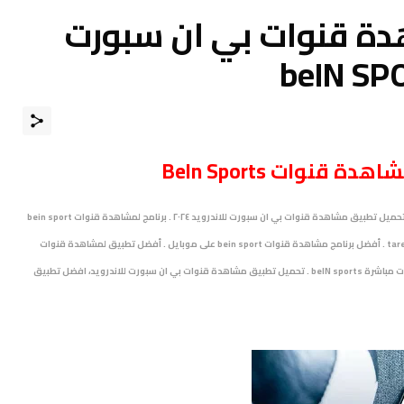
ة قنوات بي ان سبورت
قنوات BeIn Sports
أفضل التطبيق لمشاهدة قنوات الرياضية التابعة لشبكة بي إن bein . تحميل تطبيق مشاهدة قنوات بي ان سبورت للاندرويد ٢٠٢٤ . برنامج لمشاهدة قنوات bein sport
للاندرويد . برنامج مشاهدة قنوات بي ان سبورت بدون تقطيع tarek tv live . أفضل برنامج مشاهدة قنوات bein sport على موبايل . أفضل تطبيق لمشاهدة قنوات
bein sport بدون تقطيع على الهاتف . افضل تطبيق لمشاهدة المباريات مباشرة beIN sports . تحميل تطبيق مشاهدة قنوات بي ان سبورت للاندرويد، افضل تطبيق