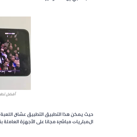
أفضل تطبيق م
حيث يمكن هذا التطبيق التطبيق ﻋﺸﺎﻕ اللعبة
الﻣﺒﺎﺭﻳﺎﺕ ﻣﺒﺎﺷﺮﺓ ﻣﺠﺎﻧﺎ على الأجهزة العاملة بن