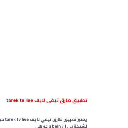
تطبيق طارق تيفي لايف tarek tv live
يعتب
لشبكة بي إن bein و غيرها
.