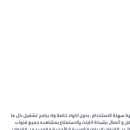
بتصميم أنيق و واجهة سهلة الاستخدام ، بدون اكواد خاصة ولا برامج تشغيل كل ما
سفل و ﺍﺗﺼﺎﻝ ﺑﺸﺒﻜﺔ ﺍﻧﺘﺮﻧﺖ ﻭﺍﻻﺳﺘﻤﺘﺎﻉ ﺑﻤﺸﺎﻫﺪﺓ ﺟﻤﻴﻊ ﻗﻨﻮﺍﺕ
عن القنوات الرياضية العربية ة الأجنبية و العديد من القنوات