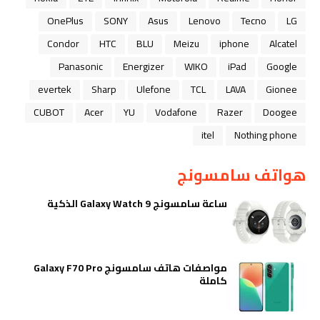
OnePlus
SONY
Asus
Lenovo
Tecno
LG
Condor
HTC
BLU
Meizu
iphone
Alcatel
Panasonic
Energizer
WIKO
iPad
Google
evertek
Sharp
Ulefone
TCL
LAVA
Gionee
CUBOT
Acer
YU
Vodafone
Razer
Doogee
itel
Nothing phone
هواتف سامسونج
ساعة سامسونج Galaxy Watch 9 الذكية
مواصفات هاتف سامسونج Galaxy F70 Pro
كاملة