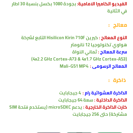
الفيديو الكاميرا
الامامية:
بجودة 1080 بكسل بنسبة 30 اطار
في الثانية
معالج
:
النوع المعالج
:
كيرين Hisilicon Kirin 710F التابع لشركة
هواوي
تكنولوجيا 12 نانومتر
سرعة المعالج
:
ثماني النواة
(4x2.2 GHz Cortex-A73 & 4x1.7 GHz Cortex-A53)
المعالج الرسومى
:
Mali-G51 MP4
ذاكرة
:
الذاكرة العشوائية رام
:
4 جيجابايت
الذاكرة الداخلية :
سعة
64
جيجابايت
كارت الذاكرة الخارجية :
يدعم
microSDXC (يستخدم فتحة SIM
مشتركة)
حتى 256 جيجابايت