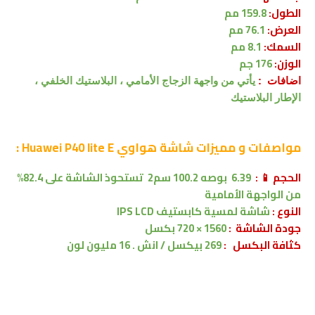
الطول:
159.8 مم
العرض:
76.1 مم
السمك:
8.1 مم
الوزن:
176 جم
اضافات :
يأتي
من واجهة الزجاج الأمامي ، البلاستيك الخلفي ،
الإطار البلاستيك
مواصفات و مميزات شاشة
هواوي Huawei P40 lite E :
الحجم 📱 :
6.39 بوصه
100.2 سم2
تستحوذ الشاشة على 82.4%
من
الواجهة الأمامية
النوع :
شاشة لمسية
كابستيف
IPS LCD
جودة الشاشة :
1560 × 720 بكسل
كثافة البكسل :
269 بيكسل / انش . 16 مليون لون