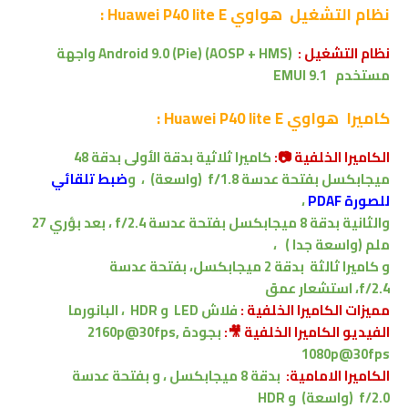
نظام التشغيل
هواوي Huawei P40 lite E :
نظام التشغيل :
Android 9.0 (Pie) (AOSP + HMS)
واجهة
مستخدم EMUI 9.1
كاميرا
هواوي Huawei P40 lite E :
الكاميرا الخلفية 📷:
كاميرا
ثلاثية
بدقة
الأولى بدقة 48
ميجابكسل
بفتحة عدسة f/1.8
(واسعة)
،
و
ضبط تلقائي
للصورة
PDAF
،
والثانية بدقة 8 ميجابكسل
بفتحة عدسة f/2.4
،
بعد بؤري
27
ملم
(واسعة جدا )
،
و
كاميرا ثالثة
بدقة
2 ميجابكسل
، بفتحة عدسة
f/2.4،
استشعار عمق
مميزات الكاميرا الخلفية :
فلاش LED
و HDR
،
البانورما
الفيديو الكاميرا الخلفية 🎥:
بجودة 2160p@30fps,
1080p@30fps
الكاميرا الامامية:
بدقة 8 ميجابكسل ،
و
بفتحة عدسة
f/2.0
(واسعة)
و HDR