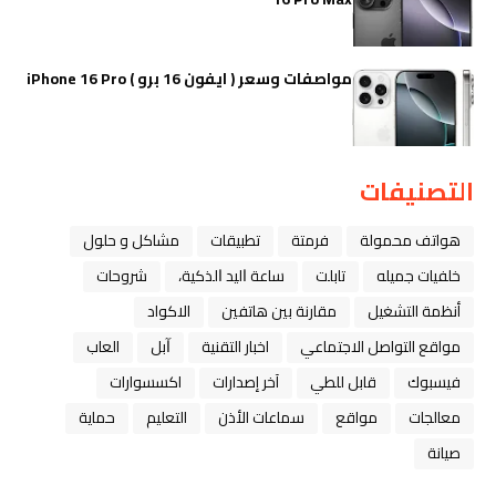
مواصفات وسعر ( ايفون 16 برو ) iPhone 16 Pro
التصنيفات
هواتف محمولة
فرمتة
تطبيقات
مشاكل و حلول
خلفيات جميله
تابلت
ﺳﺎﻋﺔ ﺍﻟﻴﺪ ﺍﻟﺬﻛﻴﺔ،
شروحات
أنظمة التشغيل
مقارنة بين هاتفين
الاكواد
مواقع التواصل الاجتماعي
اخبار التقنية
ﺁﺑﻞ
العاب
فيسبوك
قابل للطي
آخر إصدارات
اكسسوارات
معالجات
مواقع
سماعات الأذن
التعليم
حماية
صيانة