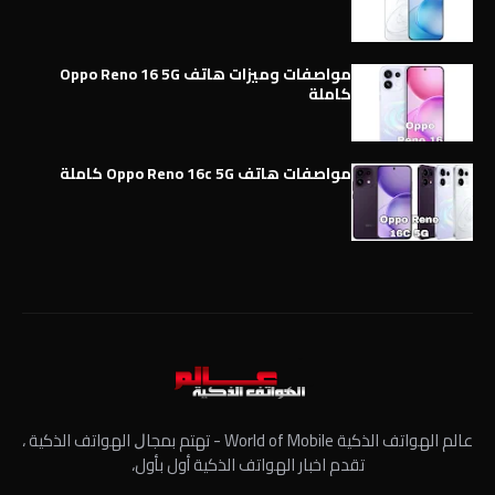
مواصفات وميزات هاتف Oppo Reno 16 5G
كاملة
مواصفات هاتف Oppo Reno 16c 5G كاملة
عالم الهواتف الذكية World of Mobile - ﺗﻬﺘﻢ ﺑﻤﺠﺎﻝ الهواتف الذكية ،
تقدم اخبار الهواتف الذكية أول بأول،