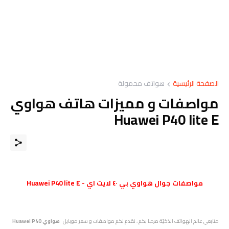
الصفحة الرئيسية
هواتف محمولة
مواصفات و مميزات هاتف هواوي
Huawei P40 lite E
مواصفات
جوال
هواوي بي ٤٠ لايت اي - Huawei P40 lite E
متابعي عالم الهواتف الذكيّة مرحبا بكم ، نقدم لكم مواصفات و سعر موبايل
هواوي Huawei P40