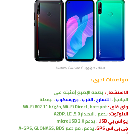
هاتف هواوي Huawei P40 lite E
مواصفات اخرى
:
الاستشعار
:
بصمة الإصبع
(مثبتة على
الجانب) ،
التسارع
،
القرب
،
جيروسكوب
، بوصلة .
واى فاى :
Wi-Fi 802.11 b/g/n, Wi-Fi Direct, hotspot
البلوتوث:
يدعم , الاصدار
5.0, A2DP, LE
يو اس بي USB :
يدعم
microUSB 2.0
جى بى اس GPS:
يدعم ،
مع
دعم
A-GPS, GLONASS, BDS