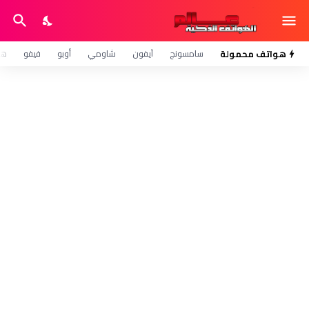
هواتف محمولة
سامسونج
آيفون
شاومي
أوبو
فيفو
هو