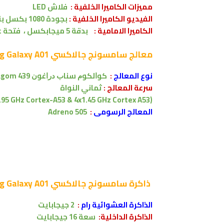
مميزات
الكاميرا الخلفية :
فلاش LED
الفيديو الكاميرا الخلفية :
بجودة 1080 بكسل بنسبة 30 اطار في الثانية
الكاميرا الامامية :
بدقة
5 ميجابكسل ، فتحة عدسة f/2.2
معالج
سامسونج جالاكسي Samsung Galaxy A01 :
نوع المعالج
:
ﻛﻮﺍﻟﻜﻮﻡ
ﺳﻨﺎﺏ ﺩﺭﺍﻏﻮﻥ Qualcomm Snapdragom 439
سرعة المعالج :
ثماني النواة
(4x1.95 GHz Cortex-A53 & 4x1.45 GHz Cortex A53)
المعالج الرسومى
:
Adreno 505
ذاكرة
سامسونج جالاكسي Samsung Galaxy A01 :
الذاكرة العشوائية رام
:
2 جيجابايت
الذاكرة الداخلية:
سعة
16 جيجابايت