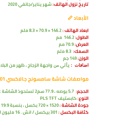
تاريخ نزول الهاتف:
شهر يناير/جانفي 2020
الأبعاد 📏
ابعاد الهاتف :
146.2 ×
70.9
× 8.3 ملم
الطول:
146.2 مم
العرض:
70.9 مم
السمك:
8.3 ملم
الوزن:
149 جم
يأتي
واجهة الزجاج ، ظهر من البلا
اضافات :
من
مواصفات شاشة
سامسونج جالاكسي Samsung Galaxy A01
الحجم:
5.7 بوصه
،
77.9 سم2
تستحوذ الشاشة على 75.1
النوع:
كابستيف
PLS TFT
جودة الشاشة :
1520 × 720 بكسل
، بنسبة 19:9
كثافة البكسل :
301 بيكسل / انش . 16 مليون لون .