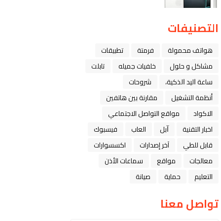
التصنيفات
هواتف محمولة
فرمتة
تطبيقات
مشاكل و حلول
خلفيات جميله
تابلت
ﺳﺎﻋﺔ ﺍﻟﻴﺪ ﺍﻟﺬﻛﻴﺔ،
شروحات
أنظمة التشغيل
مقارنة بين هاتفين
الاكواد
مواقع التواصل الاجتماعي
اخبار التقنية
ﺁﺑﻞ
العاب
فيسبوك
قابل للطي
آخر إصدارات
اكسسوارات
معالجات
مواقع
سماعات الأذن
التعليم
حماية
صيانة
تواصل معنا