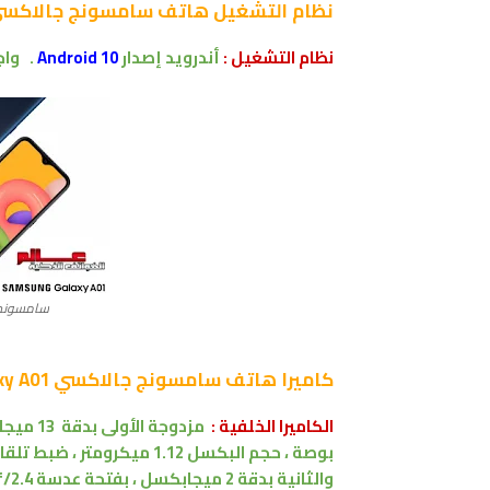
نظام التشغيل
هاتف سامسونج جالاكسي sung Galaxy A01
نظام التشغيل :
أندرويد
إصدار
Android 10
.
واجه
سامسونج جالاكسي 
كاميرا
هاتف سامسونج جالاكسي Samsung Galaxy A01:
الكاميرا الخلفية :
مزدوجة الأولى بدقة 13 ميجابكسل
بوصة ، حجم البكسل 1.12 ميكرومتر ،
ضبط تلقائي
والثانية بدقة 2 ميجابكسل
،
بفتحة عدسة f/2.4