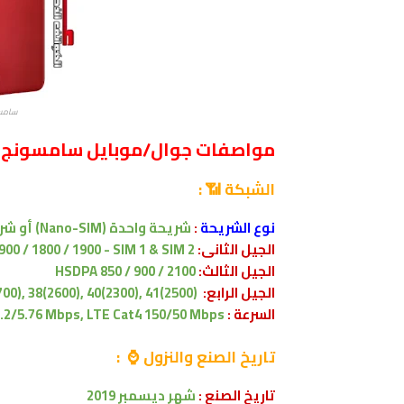
سامسونج جا
مواصفات جوال/موبايل سامسونج جالاكسي xy A01
الشبكة 📶 :
نوع الشريحة
:
شريحة واحدة (Nano-SIM) أو
شري
الجيل الثانى:
900 / 1800 / 1900 - SIM 1 & SIM 2
الجيل الثالث:
HSDPA 850 / 900 / 2100
الجيل الرابع:
LTE band 1(2100), 3(1800), 5(850), 7(2600), 8(900), 20(800), 28(700), 38(2600), 40(2300), 41(2500)
السرعة :
.2/5.76 Mbps, LTE Cat4 150/50 Mbps
تاريخ الصنع والنزول ⌚ :
تاريخ الصنع :
شهر ديسمبر 2019