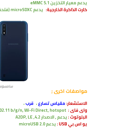
يدعم معيار التخزين eMMC 5.1
كارت الذاكرة الخارجية:
يدعم
microSDXC
(فتح
سامسونج جالاكسي 
مواصفات اخرى
;
الاستشعار:
مقياس تسارع
،
قرب
،
واى فاى :
02.11 b/g/n, Wi-Fi Direct, hotspot
البلوتوث :
يدعم , الاصدار
4.2, A2DP, LE
يو اس بي USB :
يدعم
microUSB 2.0