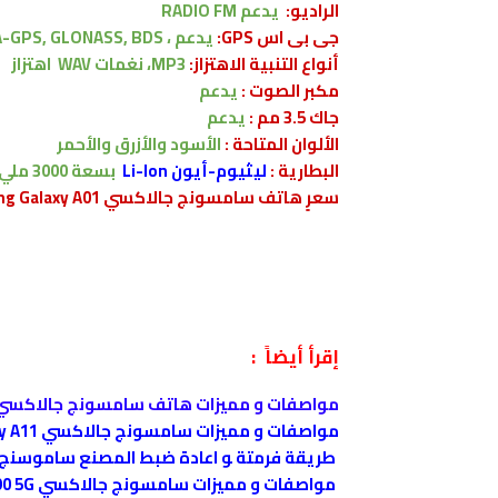
الراديو:
يدعم RADIO FM
جى بى اس GPS:
يدعم ،
A-GPS, GLONASS, BDS
أنواع التنبية الاهتزاز:
MP3، نغمات WAV
اهتزاز
مكبر الصوت :
يدعم
جاك 3.5 مم :
يدعم
الألوان المتاحة :
الأسود والأزرق والأحمر
البطارية
:
ليثيوم-أيون Li-Ion
بسعة
3000
ملي 
سعرٍ هاتف سامسونج جالاكسي Samsung Galaxy A01 :
إقرأ أيضاً :
مواصفات و مميزات هاتف سامسونج جالاكسي amsung Galaxy A02s
مواصفات و مميزات سامسونج جالاكسي Samsung Galaxy A11
طريقة فرمتة ﻮ اعادة ضبط المصنع ﺳﺎﻣﻮﺳﻨﺞ جلاكسي axy A10
مواصفات و مميزات سامسونج جالاكسي Samsung Galaxy A90 5G