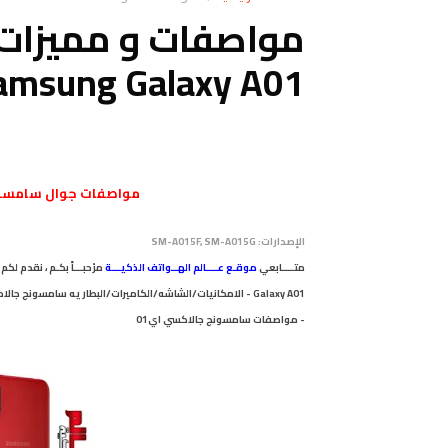
مواصفات و مميزات
amsung Galaxy A01
مواصفات
جوال
سامسونج جالاك
الإصدارات:
SM-A015F, SM-A015G
متــــابعي
موقـع عــــالم الهــواتف الذكيـــة
-
مواصفات
سامسونج جالاكسي اي01