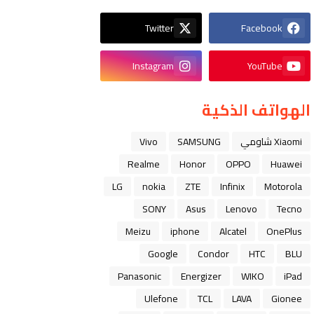
Twitter
Facebook
Instagram
YouTube
الهواتف الذكية
Xiaomi شاومي
SAMSUNG
Vivo
Realme
Honor
OPPO
Huawei
LG
nokia
ZTE
Infinix
Motorola
SONY
Asus
Lenovo
Tecno
Meizu
iphone
Alcatel
OnePlus
Google
Condor
HTC
BLU
Panasonic
Energizer
WIKO
iPad
Ulefone
TCL
LAVA
Gionee