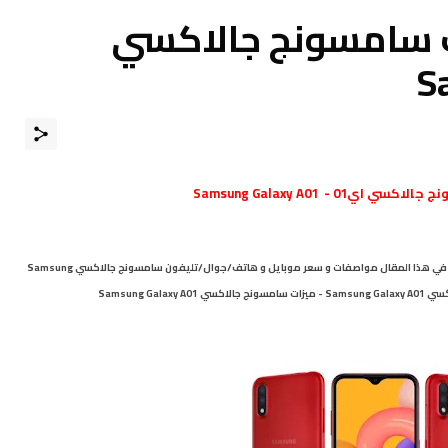
 سامسونج جالاكسي
S
سي اي01 - Samsung Galaxy A01
مرْحبـــاً بكـم ، نقدم لكم في هذا المقال مواصفات و سعر موبايل و هاتف/جوال/تليفون سامسونج جالاكسي Samsung
Galaxy A01 - الامكانيات/الشاشه/الكاميرات/البطاريه سامسونج جالاكسي Samsung Galaxy A01 - ميزات سامسونج جالاكسي Samsung Galaxy A01