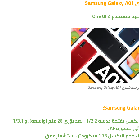
Sam
ة مستخدم One UI 2
Samsung Galaxy A01
بفتحة عدسة f/2.2 . بعد بؤري 28 ملم
(واسعة)
،
و 1/3.1"
 للصورة AF .
، حجم البكسل 1.75 ميكرومتر ،
استشعار عمق