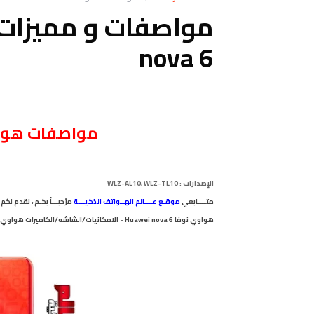
nova 6
مواصفات هواوي نوفا 
الإصدارات
:
WLZ-AL10, WLZ-TL10
متــــابعي
موقـع عــــالم الهــواتف الذكيـــة
هواوي نوفا Huawei nova 6
-
الامكانيات/الشاشه/الكاميرات هواوي نوفا Huawei nova 6 - البطاريه/