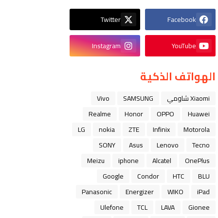
Twitter
Facebook
Instagram
YouTube
الهواتف الذكية
Xiaomi شاومي
SAMSUNG
Vivo
Realme
Honor
OPPO
Huawei
LG
nokia
ZTE
Infinix
Motorola
SONY
Asus
Lenovo
Tecno
Meizu
iphone
Alcatel
OnePlus
Google
Condor
HTC
BLU
Panasonic
Energizer
WIKO
iPad
Ulefone
TCL
LAVA
Gionee