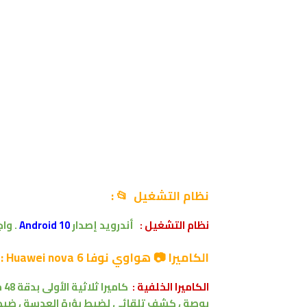
نظام التشغيل 📂 :
نظام التشغيل :
أندرويد
إصدار
Android 10
.
واج
الكاميرا 📷 هواوي نوفا Huawei nova 6 :
الكاميرا الخلفية :
كاميرا
ثلاثية الأولى بدقة 48 ميجابكسل بفتحة عدسة f/1.8
بوصة ، كشف تلقائي لضبط بؤرة العدسة ، ضبط ت