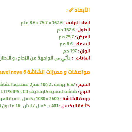
الأبعاد 📏 :
ابعاد الهاتف :
162.6 × 75.7 × 8.6 ملم
الطول :
162.6 مم
العرض :
75.7 مم
السمك :
8.6 مم
الوزن :
197 جم
يأتي
الواجهة من الزجاج ، و الاطا
اضافات :
من
مواصفات
و مميزات الشاشة
awei nova 6
الحجم :
6.57 بوصه
،
104.2 سم2
تستحوذ الشاشة على 
النوع :
شاشة لمسية
كابستيف
LTPS IPS LCD
جودة الشاشة :
2400 × 1080 بكسل
نسبة العرض 9
كثافة البكسل :
401 بيكسل / انش . 16 مليون لون