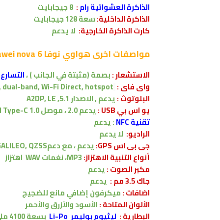
الذاكرة العشوائية رام
:
8
جيجابايت
الذاكرة الداخلية:
سعة 128
جيجابايت
كارت الذاكرة الخارجية:
لا يدعم
مواصفات اخرى
هواوي نوفا Huawei nova 6:
الاستشعار :
بصمة (مثبتة في الجانب )
،
التسارع
واى فاى :
, dual-band, Wi-Fi Direct, hotspot
البلوتوث :
يدعم , الاصدار
5.1, A2DP, LE
يو اس بي USB :
يدعم
2.0 ، موصل Type-C 1.0 القابل للانعكاس
تقنية NFC
:
يدعم
الراديو:
لا يدعم
جى بى اس GPS:
يدعم ، مع دعمdual-band A-GPS, GLONASS, BDS, GALILEO, QZSS
أنواع التنبية الاهتزاز:
MP3، نغمات WAV
اهتزاز
مكبر الصوت :
يدعم
جاك 3.5 مم :
يدعم
اضافات :
ميكرفون إضافي مانع للضجيج
الألوان المتاحة :
الأسود والأزرق والأحمر
البطارية
:
ليثيوم بوليمر Li-Po
بسعة
4100
ملي