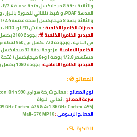
والثانية بدقة 8 ميجابكسل
العدسة PDAF
، و ضبط تلقائي للصورة بالليزر ، 
والثالثة بدقة
8 ميجابكسل ( فتحة عدسة f/2.4 ، و 16 ملم ، بدون ضبط تلقائي للصورة
مميزات
الكاميرا الخلفية :
فلاش LED و HDR ،
با
الفيديو الكاميرا الخلفية 🎥:
في الثانية ، وبجودة 720 بكسل في 960 لقطة في الثانية ، تثبيت الكتروني للصورة بالدوران
الكاميرا الامامية:
مزدوجة
بدقة
مستشعر 1/2.8 بوصة ) و+8 ميجابكسل ( فتحة عدسة f/2.2 ، و 17 ملم ) ، و HDR
الفيديو الكاميرا
الامامية:
بجودة 1080 بكسل بنسبة 30 اطار في الثانية
المعالج 💿 :
نوع المعالج
:
ﻣﻌﺎﻟﺞ ﺷﺮﻛﺔ ﻫﻮﺍﻭﻱ HiSilicon Kirin 990
سرعة المعالج :
ثماني النواة
(2x2.86 GHz Cortex-A76 & 2x2.09 GHz Cortex-A76 & 4x1.86 GHz Cortex-A55)
المعالج الرسومى
:
Mali-G76 MP16
الذاكرة 🔍 :