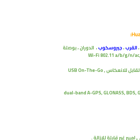
،
القرب
،
جيروسكوب
،
الدوران ،
بوصلة
Wi-Fi 802.11 a/b/g/n/ac
, USB On-The-Go
 امبير
غير قابلة للإزالة .