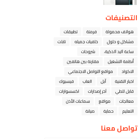
التصنيفات
هواتف محمولة
فرمتة
تطبيقات
مشاكل و حلول
خلفيات جميله
تابلت
ﺳﺎﻋﺔ ﺍﻟﻴﺪ ﺍﻟﺬﻛﻴﺔ،
شروحات
أنظمة التشغيل
مقارنة بين هاتفين
الاكواد
مواقع التواصل الاجتماعي
اخبار التقنية
ﺁﺑﻞ
العاب
فيسبوك
قابل للطي
آخر إصدارات
اكسسوارات
معالجات
مواقع
سماعات الأذن
التعليم
حماية
صيانة
تواصل معنا