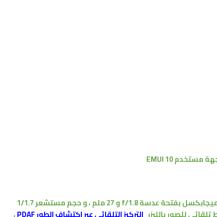
هة مستخدم
EMUI 10
و 27 ملم ، و حجم مستشعر 1/1.7
لقائي للصور بالليزر
التركيز التلقائي عبر اكتشاف الطور PDAF
،