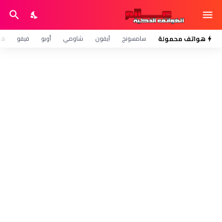
هواتف محمولة
سامسونج
آيفون
شاومي
أوبو
فيفو
هو