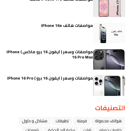
مواصفات هاتف iPhone 16e
مواصفات وسعر ( ايفون 16 برو ماكس ) iPhone
16 Pro Max
مواصفات وسعر ( ايفون 16 برو ) iPhone 16 Pro
التصنيفات
هواتف محمولة
فرمتة
تطبيقات
مشاكل و حلول
خلفيات جميله
تابلت
ﺳﺎﻋﺔ ﺍﻟﻴﺪ ﺍﻟﺬﻛﻴﺔ،
شروحات