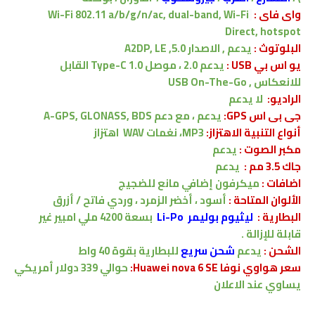
واى فاى :
Wi-Fi 802.11 a/b/g/n/ac, dual-band, Wi-Fi
Direct, hotspot
البلوتوث :
يدعم , الاصدار
5.0, A2DP, LE
يو اس بي USB :
يدعم
2.0 ، موصل Type-C 1.0 القابل
للانعكاس
, USB On-The-Go
الراديو:
لا يدعم
جى بى اس GPS:
يدعم ، مع دعم
A-GPS, GLONASS, BDS
أنواع التنبية الاهتزاز:
MP3، نغمات WAV
اهتزاز
مكبر الصوت :
يدعم
جاك 3.5 مم :
يدعم
اضافات :
ميكرفون إضافي مانع للضجيج
الألوان المتاحة :
أسود ، أخضر الزمرد ، وردي فاتح / أزرق
البطارية
:
ليثيوم بوليمر Li-Po
بسعة
4200
ملي امبير
غير
قابلة للإزالة .
الشحن
:
يدعم
شحن سريع
للبطارية
بقوة 40 واط
سعر هواوي نوفا Huawei nova 6 SE:
حوالي 339 دولار أمريكي
يساوي
عند الاعلان