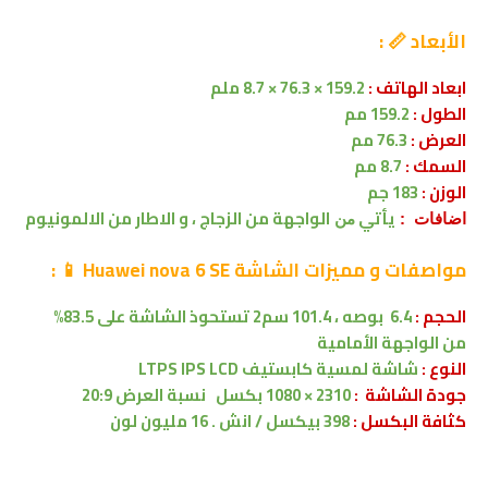
الأبعاد 📏 :
ابعاد الهاتف :
159.2 × 76.3 × 8.7 ملم
الطول :
159.2 مم
العرض :
76.3 مم
السمك :
8.7 مم
الوزن :
183 جم
يأتي
الواجهة من الزجاج ، و الاطار من الالمونيوم
اضافات :
من
مواصفات
و مميزات الشاشة
Huawei nova 6 SE
📱
:
الحجم :
6.4 بوصه
،
101.4 سم2
تستحوذ الشاشة على 83.5%
من
الواجهة الأمامية
النوع :
شاشة لمسية
كابستيف
LTPS IPS LCD
جودة الشاشة :
2310 × 1080 بكسل
نسبة العرض 20:9
كثافة البكسل :
398 بيكسل / انش . 16 مليون لون