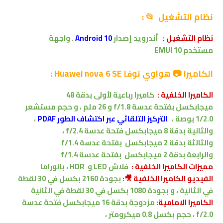
نظام التشغيل 📂 :
نظام التشغيل :
أندرويد
إصدار
Android 10
.
واجهة
مستخدم
EMUI 10
الكاميرا 📷 هواوي نوفا Huawei nova 6 SE :
الكاميرا الخلفية :
كاميرا
رباعية لأولى بدقة 48
ميجابكسل بفتحة عدسة f/1.8
و 26 ملم ، و حجم مستشعر
1/2.0 بوصة ،
التركيز التلقائي عبر اكتشاف الطور PDAF
،
والثانية بدقة 8 ميجابكسل
فتحة عدسة f/2.4 ،
والثالثة بدقة
2 ميجابكسل
بفتحة عدسة f/1.4
و
الرابعة بدقة
2 ميجابكسل
بفتحة عدسة f/1.4
مميزات
الكاميرا الخلفية :
فلاش LED و HDR ،
بانوراما
الفيديو الكاميرا الخلفية 🎥:
بجودة 2160 بكسل في 30 لقطة
في الثانية ، و بجودة 1080 بكسل في 30 لقطة في الثانية
الكاميرا الامامية:
مزدوجة
بدقة
16 ميجابكسل فتحة عدسة
f/2.0 ، حجم بكسل 0.8 ميكرومتر ،