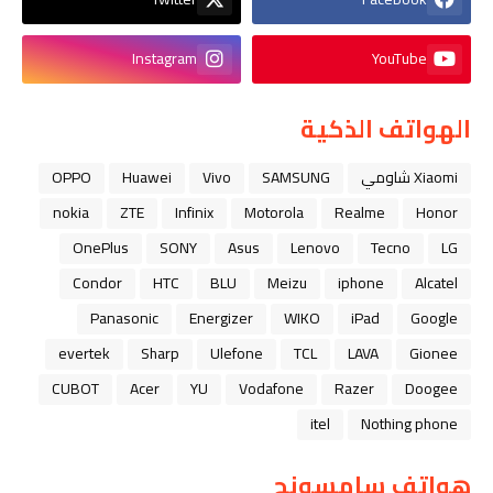
Instagram
YouTube
الهواتف الذكية
Xiaomi شاومي
SAMSUNG
Vivo
Huawei
OPPO
nokia
ZTE
Infinix
Motorola
Realme
Honor
OnePlus
SONY
Asus
Lenovo
Tecno
LG
Condor
HTC
BLU
Meizu
iphone
Alcatel
Panasonic
Energizer
WIKO
iPad
Google
evertek
Sharp
Ulefone
TCL
LAVA
Gionee
CUBOT
Acer
YU
Vodafone
Razer
Doogee
itel
Nothing phone
هواتف سامسونج