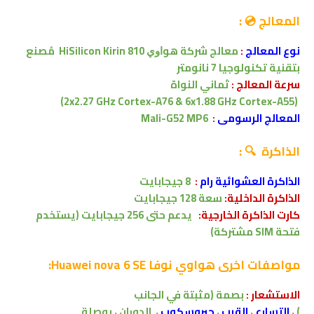
المعالج 💿 :
نوع المعالج
:
ﻣﻌﺎﻟﺞ ﺷﺮﻛﺔ ﻫﻮﺍﻭﻱ HiSilicon Kirin 810
مُصنع
بتقنية
تكنولوجيا 7 نانومتر
سرعة المعالج :
ثماني النواة
(2x2.27 GHz Cortex-A76 & 6x1.88 GHz Cortex-A55)
المعالج الرسومى
:
Mali-G52 MP6
الذاكرة 🔍 :
الذاكرة العشوائية رام
:
8
جيجابايت
الذاكرة الداخلية:
سعة 128
جيجابايت
كارت الذاكرة الخارجية:
يدعم
حتى 256 جيجابايت (يستخدم
فتحة SIM مشتركة)
مواصفات اخرى
هواوي نوفا Huawei nova 6 SE:
الاستشعار :
بصمة (مثبتة في الجانب
)
،
التسارع
،
القرب
،
جيروسكوب
،
الدوران ،
بوصلة