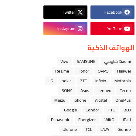
Twitter
Facebook
Instagram
YouTube
الهواتف الذكية
Xiaomi شاومي
SAMSUNG
Vivo
Realme
Honor
OPPO
Huawei
LG
nokia
ZTE
Infinix
Motorola
SONY
Asus
Lenovo
Tecno
Meizu
iphone
Alcatel
OnePlus
Google
Condor
HTC
BLU
Panasonic
Energizer
WIKO
iPad
Ulefone
TCL
LAVA
Gionee