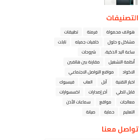
التصنيفات
هواتف محمولة
فرمتة
تطبيقات
مشاكل و حلول
خلفيات جميله
تابلت
ﺳﺎﻋﺔ ﺍﻟﻴﺪ ﺍﻟﺬﻛﻴﺔ،
شروحات
أنظمة التشغيل
مقارنة بين هاتفين
الاكواد
مواقع التواصل الاجتماعي
اخبار التقنية
ﺁﺑﻞ
العاب
فيسبوك
قابل للطي
آخر إصدارات
اكسسوارات
معالجات
مواقع
سماعات الأذن
التعليم
حماية
صيانة
تواصل معنا