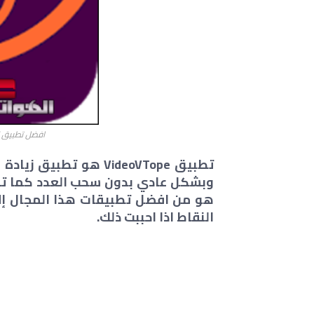
افضل تطبيق لز
تطبيق VideoVTope هو ت
وبشكل عادي بدون سحب العدد كما تف
هو من افضل تطبيقات هذا المجال إل
النقاط اذا احببت ذلك.