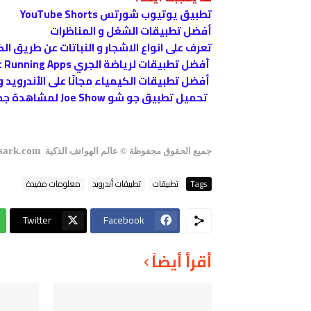
تطبيق يوتيوب شورتس YouTube Shorts
أفضل تطبيقات الشغل و المناظرات
تعرف على انواع الاشجار و النباتات عن طريق الك
أفضل تطبيقات لرياضة الجري The Best Running Apps
أفضل تطبيقات ‏الكيمياء مجانًا على الأندرويد و الأيفون ry apps
تحميل تطبيق جو شو Joe Show لمشاهدة جميع برامج جوشو للاندرويد
sark.com/
جميع الحقوق محفوظة
© عالم الهواتف الذكية
Tags
تطبيقات
تطبيقات أندرويد
معلومات مفيدة
Twitter
Facebook
أقرأ أيضاً