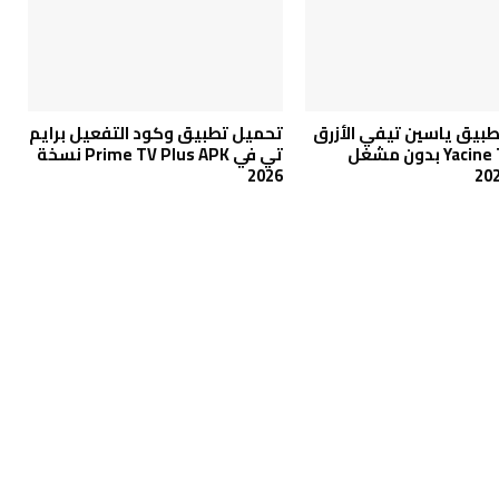
بيق ياسين تيفي الأزرق
تحميل تطبيق وكود التفعيل برايم
Yacine TV BLUE بدون مشغل
تي في Prime TV Plus APK نسخة
2026