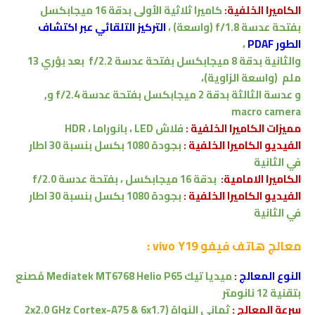
الكاميرا الخلفية:
كاميرا ثلاثية الأولى
بدقة 16 ميجابكسل
بفتحة عدسة f/1.8 (واسعة)
،
التركيز التلقائي عبر اكتشاف
الطور PDAF
،
والثانية بدقة 8 ميجابكسل بفتحة عدسة f/2.2 بعد بؤري 13
ملم (واسعة الزاوية)،
و عدسة الثالثة بدقة 2 ميجابكسل بفتحة عدسة f/2.4 و
,
macro camera
مميزات
الكاميرا الخلفية :
فلاش LED ،
بانوراما
، HDR
الفيديو الكاميرا الخلفية :
بجودة 1080 بكسل بنسبة 30 اطار
في الثانية
الكاميرا الامامية:
بدقة 16
ميجابكسل ،
بفتحة عدسة f/2.0
الفيديو الكاميرا الخلفية
:
بجودة 1080 بكسل بنسبة 30 اطار
في الثانية
معالج
هاتف فيفو vivo Y19 :
النوع المعالج
:
ميديا تيك
Mediatek MT6768 Helio P65
مُصنع
بتقنية 12 نانومتر
سرعة المعالج :
ثماني النواة
(2x2.0 GHz Cortex-A75 & 6x1.7