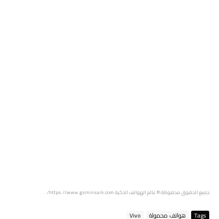
جميع الحقوق محفوظة
© عالم الهواتف الذكية https://www.gsminsark.com/
.
Tags
هواتف محمولة
Vivo