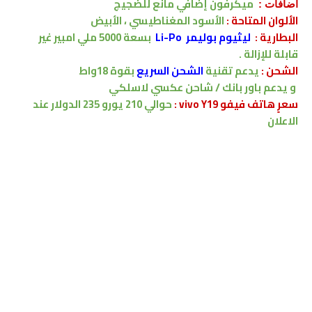
ميكرفون إضافي مانع للضجيج
اضافات :
الألوان المتاحة :
الأسود المغناطيسي ، الأبيض
البطارية
:
ليثيوم بوليمر Li-Po
بسعة
5000
ملي امبير
غير
قابلة للإزالة .
الشحن
:
يدعم
تقنية
الشحن السريع
بقوة 18واط
و
يدعم
باور بانك / شاحن عكسي لاسلكي
سعرٍ هاتف فيفو vivo Y19 :
حوالي 210 يورو
235 الدولار
عند
الاعلان