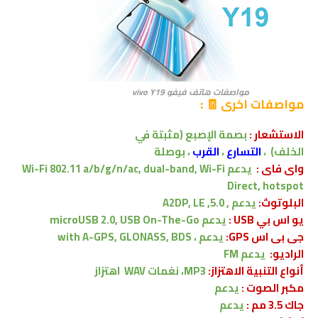
مواصفات هاتف فيفو vivo Y19
مواصفات اخرى 🧾
:
الاستشعار
:
بصمة الإصبع
(مثبتة في
الخلف)
،
التسارع
،
القرب
،
بوصلة
واى فاى :
يدعم
Wi-Fi 802.11 a/b/g/n/ac, dual-band, Wi-Fi
Direct, hotspot
البلوتوث:
يدعم ,
5.0, A2DP, LE
يو اس بي USB :
يدعم
microUSB 2.0, USB On-The-Go
جى بى اس GPS:
يدعم ،
with A-GPS, GLONASS, BDS
الراديو:
يدعم FM
أنواع التنبية الاهتزاز:
MP3، نغمات WAV
اهتزاز
مكبر الصوت :
يدعم
جاك 3.5 مم :
يدعم