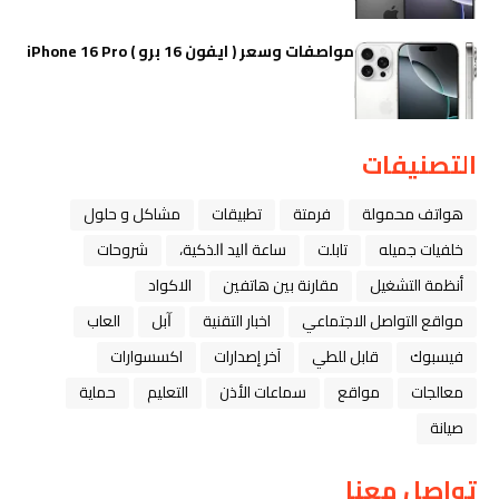
مواصفات وسعر ( ايفون 16 برو ) iPhone 16 Pro
التصنيفات
هواتف محمولة
فرمتة
تطبيقات
مشاكل و حلول
خلفيات جميله
تابلت
ﺳﺎﻋﺔ ﺍﻟﻴﺪ ﺍﻟﺬﻛﻴﺔ،
شروحات
أنظمة التشغيل
مقارنة بين هاتفين
الاكواد
مواقع التواصل الاجتماعي
اخبار التقنية
ﺁﺑﻞ
العاب
فيسبوك
قابل للطي
آخر إصدارات
اكسسوارات
معالجات
مواقع
سماعات الأذن
التعليم
حماية
صيانة
تواصل معنا