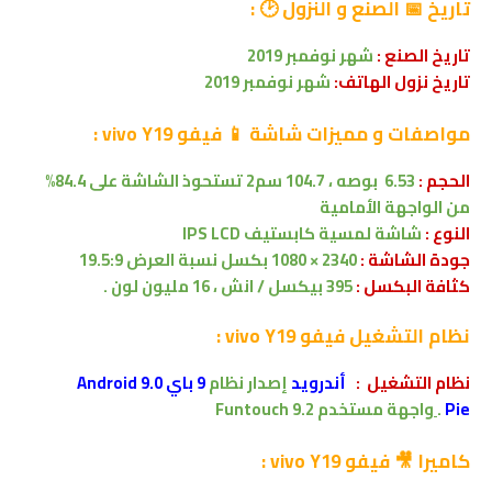
تاريخ 📅 الصنع و النزول 🕑
:
تاريخ الصنع :
شهر
نوفمبر
2019
تاريخ نزول الهاتف:
شهر
نوفمبر
2019
مواصفات و مميزات شاشة 📱
فيفو vivo Y19 :
الحجم :
6.53 بوصه
،
.7
104
سم2
تستحوذ الشاشة على 84.4%
من
الواجهة الأمامية
النوع :
شاشة لمسية
كابستيف
IPS LCD
جودة الشاشة :
2340 × 1080 بكسل
نسبة العرض 19.5:9
كثافة البكسل :
395 بيكسل / انش
،
16 مليون لون .
نظام التشغيل
فيفو vivo Y19 :
نظام التشغيل
:
أندرويد
إصدار
نظام
9 باي Android 9.0
Pie
.
واجهة مستخدم
Funtouch 9.2
كاميرا 🎥
فيفو vivo Y19 :