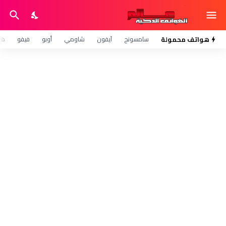
هواتف محمولة
سامسونج
آيفون
شاومي
أوبو
فيفو
هو