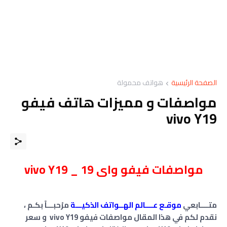
الصفحة الرئيسية
هواتف محمولة
مواصفات و مميزات هاتف فيفو
vivo Y19
مواصفات
فيفو واى 19 _ vivo Y19
متــــابعي
موقـع عــــالم الهــواتف الذكيـــة
مرْحبـــاً بكـم ،
نقدم لكم في هذا المقال مواصفات فيفو vivo Y19 و سعر