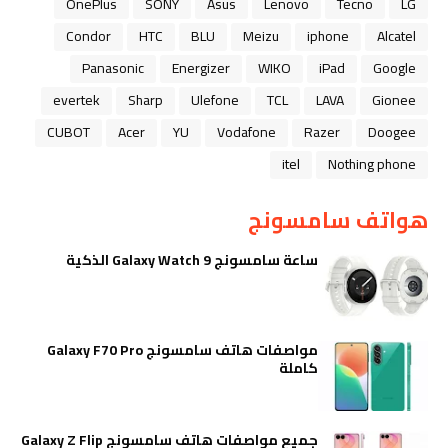
OnePlus
SONY
Asus
Lenovo
Tecno
LG
Condor
HTC
BLU
Meizu
iphone
Alcatel
Panasonic
Energizer
WIKO
iPad
Google
evertek
Sharp
Ulefone
TCL
LAVA
Gionee
CUBOT
Acer
YU
Vodafone
Razer
Doogee
itel
Nothing phone
هواتف سامسونج
ساعة سامسونج Galaxy Watch 9 الذكية
مواصفات هاتف سامسونج Galaxy F70 Pro
كاملة
جميع مواصفات هاتف سامسونج Galaxy Z Flip