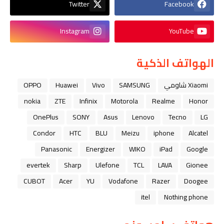
Twitter
Facebook
Instagram
YouTube
الهواتف الذكية
Xiaomi شاومي
SAMSUNG
Vivo
Huawei
OPPO
nokia
ZTE
Infinix
Motorola
Realme
Honor
OnePlus
SONY
Asus
Lenovo
Tecno
LG
Condor
HTC
BLU
Meizu
iphone
Alcatel
Panasonic
Energizer
WIKO
iPad
Google
evertek
Sharp
Ulefone
TCL
LAVA
Gionee
CUBOT
Acer
YU
Vodafone
Razer
Doogee
itel
Nothing phone