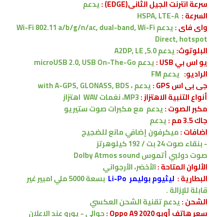
سرعة انترنت الجيل الثانى(EDGE) :
يدعم
السرعة :
HSPA, LTE-A
واى فاى :
يدعم Wi-Fi 802.11 a/b/g/n/ac, dual-band, Wi-Fi
Direct, hotspot
البلوتوث:
يدعم
5.0, A2DP, LE
يو اس بي USB :
يدعم
microUSB 2.0, USB On-The-Go
الراديو:
يدعم FM
جى بى اس GPS :
يدعم ،
with A-GPS, GLONASS, BDS
أنواع التنبية الاهتزاز :
MP3، نغمات WAV
اهتزاز
مكبر الصوت :
يدعم
مع مكبرات صوت ستيريو
جاك 3.5 مم :
يدعم
اضافات :
ميكرفون إضافي مانع للضجيج
-
بنقاء
صوت 24 بت / 192 كيلوهرتز
صوت دولبي أتموس
Dolby Atmos sound
الألوان المتاحة :
الأخضر، الأرجواني
البطارية
:
ليثيوم بوليمر Li-Po
بسعة
5000
ملي امبير
غير
قابلة للإزالة .
الشحن
:
يدعم
تقنية
الشحن العكسي
سعر هاتف أوبو Oppo A9 2020 :
حوالي - يورو
عند الاعلان