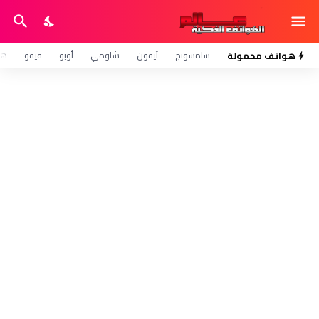
هواتف محمولة
سامسونج
آيفون
شاومي
أوبو
فيفو
هو