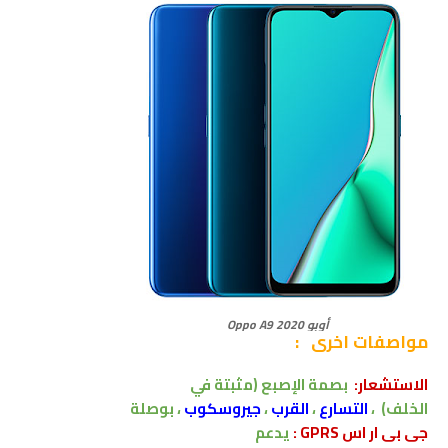
أوبو Oppo A9 2020
مواصفات اخرى
:
الاستشعار:
بصمة الإصبع
(مثبتة في
الخلف)
،
التسارع
،
القرب
،
جيروسكوب
، بوصلة
جى بى ار اس GPRS :
يدعم