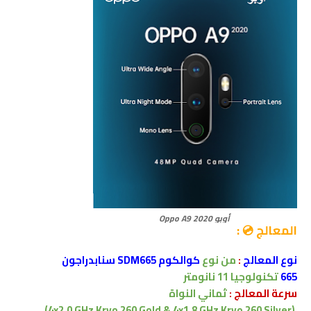
أوبو Oppo A9 2020
المعالج 💿 :
نوع المعالج
:
من نوع
كوالكوم SDM665
سنابدراجون
665
تكنولوجيا 11 نانومتر
سرعة المعالج :
ثماني النواة
(4x2.0 GHz Kryo 260 Gold & 4x1.8 GHz Kryo 260 Silver)