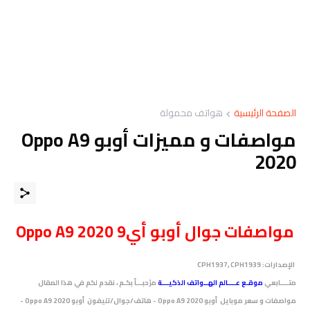
الصفحة الرئيسية
هواتف محمولة
مواصفات و مميزات أوبو Oppo A9
2020
مواصفات
جوال
أوبو أي9 Oppo A9 2020
الإصدارات:
CPH1937, CPH1939
متــــابعي
موقـع عــــالم الهــواتف الذكيـــة
مرْحبـــاً بكـم ، نقدم لكم في هذا المقال
مواصفات و سعر موبايل
أوبو Oppo A9 2020 - هاتف/جوال/تليفون
أوبو Oppo A9 2020
-