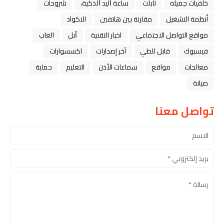
خلفيات جميله
تابلت
ﺳﺎﻋﺔ ﺍﻟﻴﺪ ﺍﻟﺬﻛﻴﺔ،
شروحات
أنظمة التشغيل
مقارنة بين هاتفين
الاكواد
مواقع التواصل الاجتماعي
اخبار التقنية
ﺁﺑﻞ
العاب
فيسبوك
قابل للطي
آخر إصدارات
اكسسوارات
معالجات
مواقع
سماعات الأذن
التعليم
حماية
صيانة
تواصل معنا