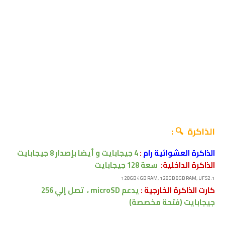
الذاكرة 🔍 :
الذاكرة العشوائية رام
:
4
جيجابايت و أيضا بإصدار 8 جيجابايت
الذاكرة الداخلية:
سعة 128
جيجابايت
128GB 4GB RAM, 128GB 8GB RAM, UFS2.1
كارت الذاكرة الخارجية :
يدعم
microSD ،
تصل إلي
256
جيجابايت
(فتحة مخصصة)