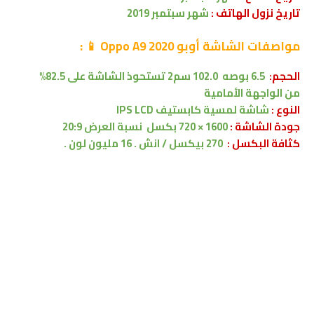
تاريخ نزول الهاتف :
شهر سبتمبر 2019
مواصفات
الشاشة
أوبو Oppo A9 2020
📱
:
الحجم:
6.5 بوصه
102.0 سم2
تستحوذ الشاشة على 82.5%
من
الواجهة الأمامية
النوع :
شاشة لمسية
كابستيف
IPS LCD
جودة الشاشة :
1600 × 720 بكسل
نسبة العرض 20:9
كثافة البكسل :
270
بيكسل / انش . 16 مليون لون .