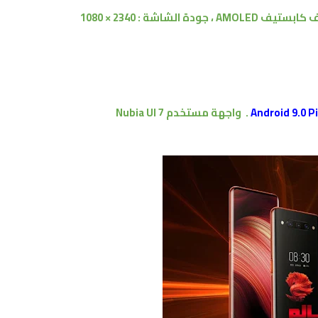
ف
كابستيف
AMOLED
، جودة الشاشة : 2340 × 1080
.
واجهة مستخدم
Nubia UI 7