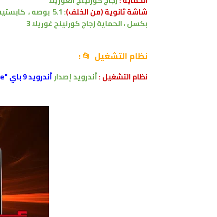
الحماية :
زجاج كورنينج الغوريلا
شاشة ثانوية (من الخلف)
:
5.1
بوصه
،
كابستي
بكسل ،
الحماية
زجاج كورنينج غوريلا 3
نظام التشغيل 📂 :
نظام التشغيل :
أندرويد إصدار
أندرويد 9 باي "Android 9.0 Pie