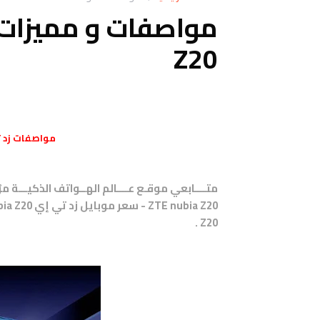
Z20
مواصفات
زد تي 
متــــابعي موقـع عــــالم الهــواتف الذكيـــة م
Z20 .