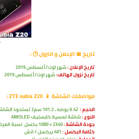
مو
تاريخ
📅 الإعلان و النزول 🕑
:
تاريخ الإعلان
:
شهر
اوت/أغسطس 2019
تاريخ نزول الهاتف:
شهر
اوت/أغسطس 2019
مواصفات الشاشة 📱 ZTE nubia Z20 :
الحجم :
6.42 بوصه
،
101.2 سم2
تستحوذ الشاشة على 
النوع :
شاشة لمسية
كابستيف
AMOLED
جودة الشاشة :
2340 × 1080 بكسل
نسبة العرض .5:9
كثافة البكسل :
401 بيكسل / انش