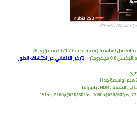
اصفات ZTE nubia Z20
( فتحة عدسة f/1.7 )
بعد بؤري 26
،
التركيز التلقائي عبر اكتشاف الطور
(واسعة جدا )
ئي النغمة ، HDR ، بانوراما
.