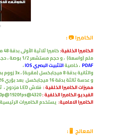
مو
الكاميرا 📷 :
الكاميرا الخلفية:
كاميرا ثلاثية
الأولى
بدقة
48 ميجابكسل اساسية
ملم
(واسعة)
،
و حجم مستشعر 1/2 بوصة ، حجم البكسل 0.8 ميكرومتر
PDAF
،
خاصية
التثبيت البصري IOS
،
والثانية بدقة
8 ميجابكسل
(مقربة)
، 3x زووم بصري ،
و
عدسة ثالثة بدقة 16
ميجابكسل
بعد بؤري 26 ملم
مميزات
الكاميرا الخلفية :
فلاش LED مزدوج ،
ثنا
الفيديو الكاميرا الخلفية :
4320@15fps, 2160p@30/60fps, 1080p@30/60fps, 720p@1920fps
الكاميرا الامامية:
يستخدم الكاميرات الرئيسية
المعالج
🖥 :