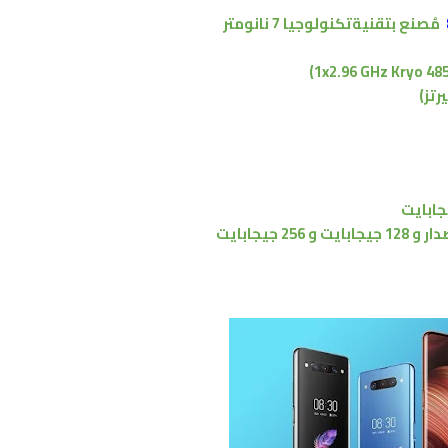
مُصنع بتقنية
تكنولوجيا 7 نانومتر
دار
و 128 جيجابايت
و
256 جيجابايت