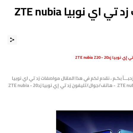
مواصفات و مميزات زد تي اي نوبيا ZTE nubia
إي نوبيا زد20 - ZTE nubia Z20
رْحبـــاً بكـم ، نقدم لكم في هذا المقال مواصفات زد تي اي نوبيا
ZTE nubia Z20 - سعر موبايل زد تي إي ZTE nubia Z20 - هاتف/جوال/تليفون زد تي إي نوبيا زد20 - ZTE nubia