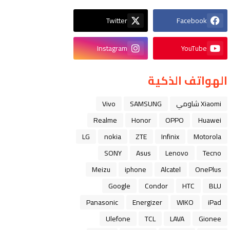
Twitter
Facebook
Instagram
YouTube
الهواتف الذكية
Xiaomi شاومي
SAMSUNG
Vivo
Realme
Honor
OPPO
Huawei
LG
nokia
ZTE
Infinix
Motorola
SONY
Asus
Lenovo
Tecno
Meizu
iphone
Alcatel
OnePlus
Google
Condor
HTC
BLU
Panasonic
Energizer
WIKO
iPad
Ulefone
TCL
LAVA
Gionee