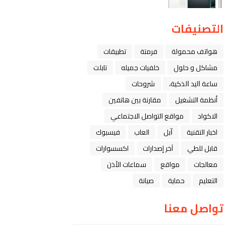
التصنيفات
هواتف محمولة
فرمتة
تطبيقات
مشاكل و حلول
خلفيات جميله
تابلت
ﺳﺎﻋﺔ ﺍﻟﻴﺪ ﺍﻟﺬﻛﻴﺔ،
شروحات
أنظمة التشغيل
مقارنة بين هاتفين
الاكواد
مواقع التواصل الاجتماعي
اخبار التقنية
ﺁﺑﻞ
العاب
فيسبوك
قابل للطي
آخر إصدارات
اكسسوارات
معالجات
مواقع
سماعات الأذن
التعليم
حماية
صيانة
تواصل معنا