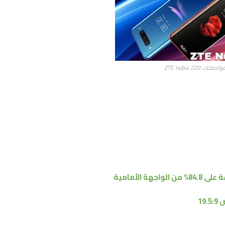
اصفات ZTE nubia Z20
84.8% من
الواجهة الأمامية
19