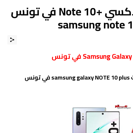
سعر سامسونج جالاكسي +Note 10 في تونس
نس