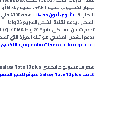
لجهاز الكمبيوتر، تقنية ANT+ ، تقنية Bixby أوامر اللغة الطبيعية والإملاء
البطارية
ليثيوم-أيون Li-Ion
بسعة 4300 ملي امبير غير قابلة للإزالة
الشحن : يدعم تقنية الشحن السريع 25 واط
تدعم شاحن لاسلكي بقوة 20 واط Qi / PMA (السوق تعتمد)
يدعم الشحن العكسي هو تلك الميزة التي تسم
بقية مواصفات و مميزات سامسونج جالاكسي نوت g Galaxy Note 10 Plus
سعر سامسونج جالاكسي galaxy Note 10 plus في تونس : 3599 دينار
هاتف Galaxy Note 10 plus متوفّر للحجز المسبق في تونس