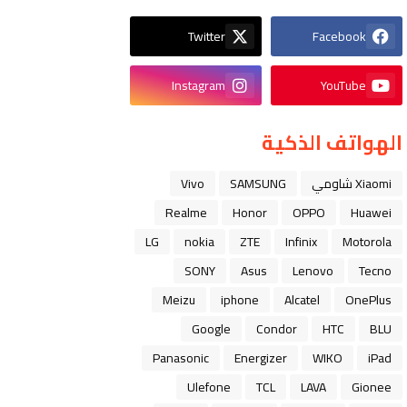
Twitter
Facebook
Instagram
YouTube
الهواتف الذكية
Xiaomi شاومي
SAMSUNG
Vivo
Realme
Honor
OPPO
Huawei
LG
nokia
ZTE
Infinix
Motorola
SONY
Asus
Lenovo
Tecno
Meizu
iphone
Alcatel
OnePlus
Google
Condor
HTC
BLU
Panasonic
Energizer
WIKO
iPad
Ulefone
TCL
LAVA
Gionee