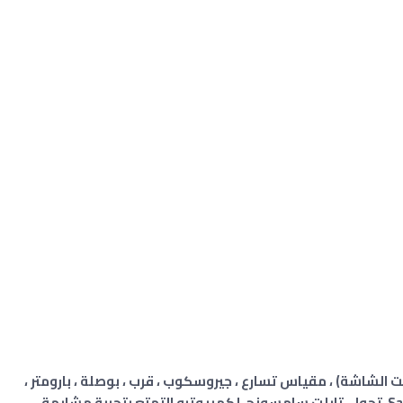
 الشاشة) ، مقياس تسارع ، جيروسكوب ، قرب ، بوصلة ، بارومتر ،
معدل ضربات القلب ، SpO2 ، تقنية Samsung DeX تحول تابلت سامسونج لكمبيوترو التمتع بتجربة مشابهة