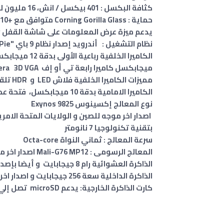
كثافة البكسل : 401 بيكسل / انش
،
16 مليون لون .
حماية : Corning Gorilla Glass متوافق مع +HDR10
يدعم ميزة عرض المعلومات على شاشة القفل Always-on display .
نظام التشغيل : أندرويد إصدار نظام 9 باي "Android 9.0 Pie . واجهة مستخدم One UI
ميجابكسل كاميرا رابعة تي أو إف TOF camera 3D VGA
مميزات الكاميرا الخلفية فلاش LED و HDR تلقائي ، بانوراما
الكاميرا الامامية بدقة 10 ميجابكسل، فتحة عدسة f/1.6 ،
نوع المعالج إكسينوس Exynos 9825
بتقنية تكنولوجيا 7 نانومتر
سرعة المعالج : ثماني النواة Octa-core
المعالج الرسومى : Mali-G76 MP12 اصدار اخر موجه للصين و الولايات المتحة الامريكية Adreno 640 .
الذاكرة العشوائية رام 8 جيجابايت و أيضا بإصدار 12 جيجابايت
الذاكرة الداخلية سعة 256 جيجابايت و اصدار اخر 256 جيجابايت و 512 جيجابايت
كارت الذاكرة الخارجية: يدعم microSD تصل إلي 1 تيرابايت (يستخدم فتحة SIM مشتركة) - طراز SIM مزدوج فقط