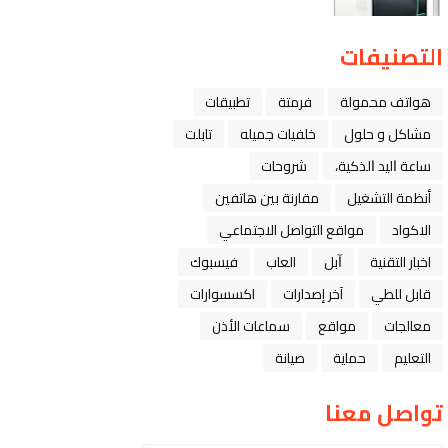
التصنيفات
هواتف محمولة
فرمتة
تطبيقات
مشاكل و حلول
خلفيات جميله
تابلت
ﺳﺎﻋﺔ ﺍﻟﻴﺪ ﺍﻟﺬﻛﻴﺔ،
شروحات
أنظمة التشغيل
مقارنة بين هاتفين
الاكواد
مواقع التواصل الاجتماعي
اخبار التقنية
ﺁﺑﻞ
العاب
فيسبوك
قابل للطي
آخر إصدارات
اكسسوارات
معالجات
مواقع
سماعات الأذن
التعليم
حماية
صيانة
تواصل معنا