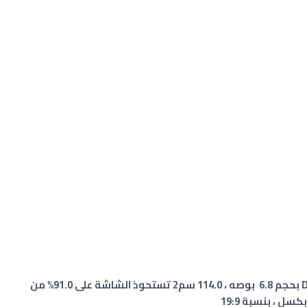
الشاشة 📱لمسية كابستيف Dynamic AMOLED بحجم 6.8 بوصه ، 114.0 سم2 تستحوذ الشاشة على 91.0% من