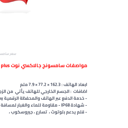
سعر سامسونج جال
مواصفات سامسونج جالاكسي نوت Galaxy Note 10 plus
ابعاد الهاتف : 162.3 × 77.2 × 7.9 ملم
اضافات : الجسم الخارجي للهاتف يأتي من الزجاج الأمامي/الخلفي (Glass
- خدمة الدفع عبر الهاتف والمحفظة الرقمية Samsung Pay ل (Visa, MasterCard certified) ،
- شهادة IP68 - مقاومة للماء والغبار لمسافة تصل إلي 1.5 متر ولمدة تصل إلي 30 دقيقة
- قلم يدعم بلوتوث ، تسارع ، جيروسكوب ،