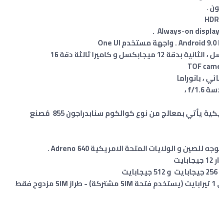
الكاميرا الخلفية رباعية الأولى بدقة 12 ميجابكسل ، الثانية بدقة 12 ميجابكسل و كاميرا ثالثة دقة 16
اصدار اخر موجه للصين و الولايات المتحة الامريكية يأتي بمعالج من نوع كوالكوم سنابدراجون 855 مُصنع