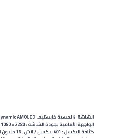
الواجهة الأمامية بجودة الشاشة : 2280 × 1080 بكسل ، بنسبة 19:9
كثافة البكسل : 401 بيكسل / انش . 16 مليون لون .