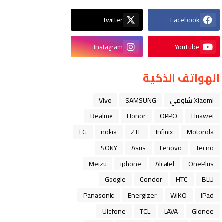
Twitter
Facebook
Instagram
YouTube
الهواتف الذكية
Xiaomi شاومي
SAMSUNG
Vivo
Realme
Honor
OPPO
Huawei
LG
nokia
ZTE
Infinix
Motorola
SONY
Asus
Lenovo
Tecno
Meizu
iphone
Alcatel
OnePlus
Google
Condor
HTC
BLU
Panasonic
Energizer
WIKO
iPad
Ulefone
TCL
LAVA
Gionee