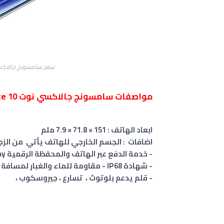
سعر سامسونج جالاكسي نوت sung galaxy note 10
مواصفات سامسونج جالاكسي نوت Galaxy Note 10
ابعاد الهاتف : 151 × 71.8 × 7.9 ملم
اضافات : الجسم الخارجي للهاتف يأتي من الزجاج الأمامي/الخلفي (Glass
- خدمة الدفع عبر الهاتف والمحفظة الرقمية Samsung Pay ل (Visa, MasterCard certified) ،
- شهادة IP68 - مقاومة للماء والغبار لمسافة تصل إلي 1.5 متر ولمدة تصل إلي 30 دقيقة
- قلم يدعم بلوتوث ، تسارع ، جيروسكوب ،