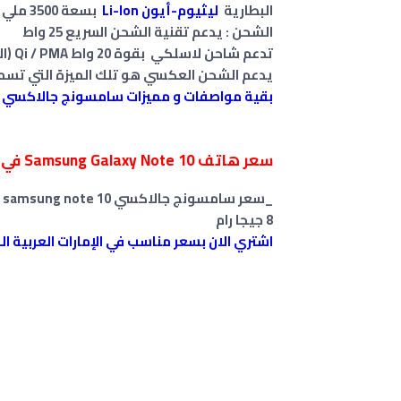
البطارية
ليثيوم-أيون Li-Ion
بسعة 3500 ملي امبير غير قابلة للإزالة
الشحن : يدعم تقنية الشحن السريع 25 واط
تدعم شاحن لاسلكي بقوة 20 واط Qi / PMA (السوق تعتمد)
يدعم الشحن العكسي هو تلك الميزة التي تسم
بقية مواصفات و مميزات سامسونج جالاكسي نوت g Galaxy Note 10
سعر هاتف Samsung Galaxy Note 10
في 
8 جيجا رام
اشتري الان بسعر مناسب في الإمارات العربية ا