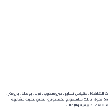
 الشاشة) ، مقياس تسارع ، جيروسكوب ، قرب ، بوصلة ، بارومتر ،
معدل ضربات القلب ، SpO2 ، تقنية Samsung DeX تحول تابلت سامسونج لكمبيوترو التمتع بتجربة مشابهة