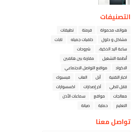
التصنيفات
هواتف محمولة
فرمتة
تطبيقات
مشاكل و حلول
خلفيات جميله
تابلت
ﺳﺎﻋﺔ ﺍﻟﻴﺪ ﺍﻟﺬﻛﻴﺔ،
شروحات
أنظمة التشغيل
مقارنة بين هاتفين
الاكواد
مواقع التواصل الاجتماعي
اخبار التقنية
ﺁﺑﻞ
العاب
فيسبوك
قابل للطي
آخر إصدارات
اكسسوارات
معالجات
مواقع
سماعات الأذن
التعليم
حماية
صيانة
تواصل معنا