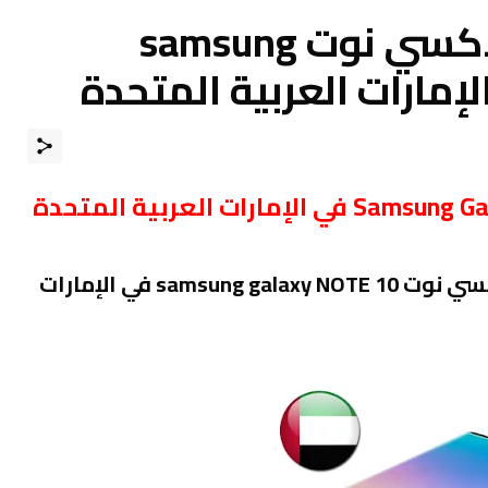
سعر سامسونج جالاكسي نوت samsung
سعر هاتف/موبايل سامسونج جالكسي نوت samsung galaxy NOTE 10 في الإمارات