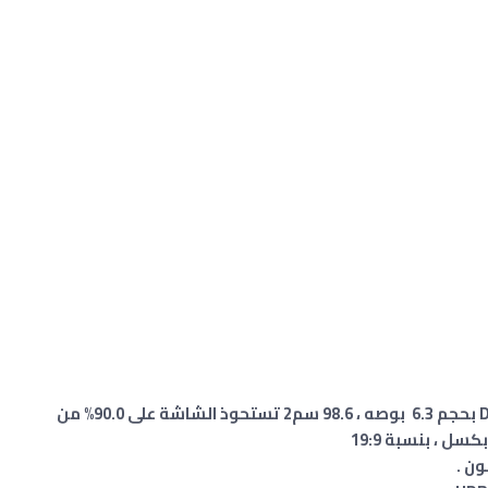
الشاشة 📱لمسية كابستيف Dynamic AMOLED بحجم 6.3 بوصه ، 98.6 سم2 تستحوذ الشاشة على 90.0% من