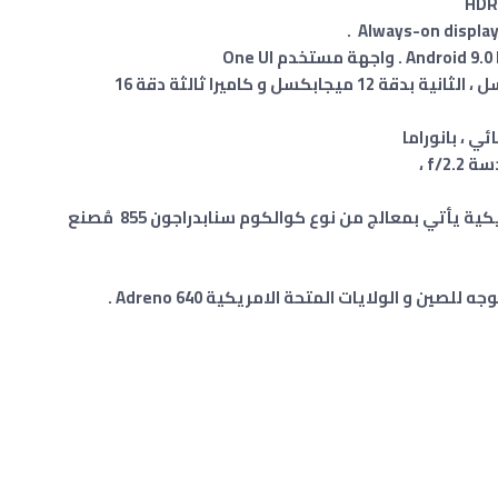
الكاميرا الخلفية ثلاثية الأولى بدقة 12 ميجابكسل ، الثانية بدقة 12 ميجابكسل و كاميرا ثالثة دقة 16
اصدار اخر موجه للصين و الولايات المتحة الامريكية يأتي بمعالج من نوع كوالكوم سنابدراجون 855 مُصنع