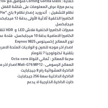
حماية : Corning Gorilla Glass متوافق مع +HDR10
يدعم ميزة عرض المعلومات على شاشة القفل Always-on display .
نظام التشغيل : أندرويد إصدار نظام 9 باي "Android 9.0 Pie . واجهة مستخدم One UI
ميجابكسل
مميزات الكاميرا الخلفية فلاش LED و HDR تلقائي ، بانوراما
الكاميرا الامامية بدقة 10 ميجابكسل، فتحة عدسة f/2.2 ،
نوع المعالج إكسينوس Exynos 9825
بتقنية تكنولوجيا 7 نانومتر
سرعة المعالج : ثماني النواة Octa-core
المعالج الرسومى : Mali-G76 MP12 اصدار اخر موجه للصين و الولايات المتحة الامريكية Adreno 640 .
الذاكرة العشوائية رام 8 جيجابايت
الذاكرة الداخلية سعة 256 جيجابايت
كارت الذاكرة الخارجية لا يدعم