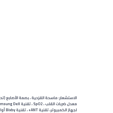
الاستشعار: ماسحة القزحية ، بصمة الأصابع (تحت
لجهاز الكمبيوتر، تقنية ANT+ ، تقنية Bixby أوامر اللغة الطبيعية والإملاء