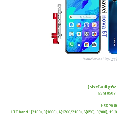
نوفا Huawei nova 5T
GSM 850 / 
HSDPA 80
LTE band 1(2100), 3(1800), 4(1700/2100), 5(850), 8(900), 19(8