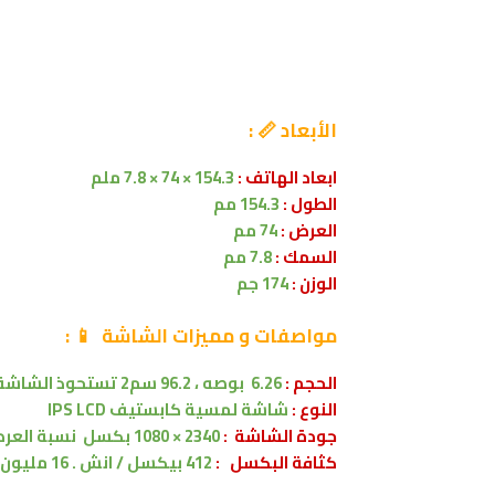
الأبعاد 📏 :
ابعاد الهاتف :
154.3 × 74 × 7.8 ملم
الطول :
154.3 مم
العرض :
74 مم
السمك :
7.8 مم
الوزن :
174 جم
مواصفات
و مميزات الشاشة
📱
:
الحجم :
6.26 بوصه
،
96.2 سم2
تستحوذ الشاشة على .2
النوع :
شاشة لمسية
كابستيف
IPS LCD
جودة الشاشة :
2340 × 1080 بكسل
نسبة العرض 5:9
كثافة البكسل :
412 بيكسل / انش . 16 مليون لون .