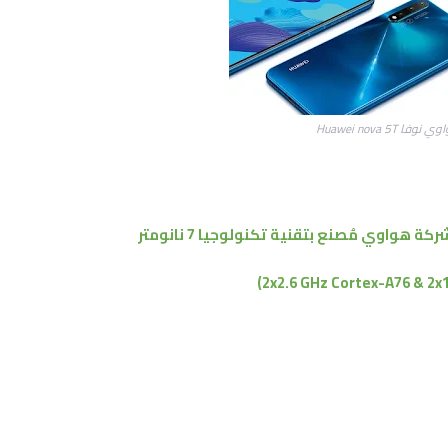
نوفا Huawei nova 5T
ركة هواوي
مُصنع بتقنية
تكنولوجيا 7 نانومتر