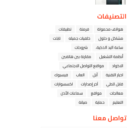
التصنيفات
هواتف محمولة
فرمتة
تطبيقات
مشاكل و حلول
خلفيات جميله
تابلت
ﺳﺎﻋﺔ ﺍﻟﻴﺪ ﺍﻟﺬﻛﻴﺔ،
شروحات
أنظمة التشغيل
مقارنة بين هاتفين
الاكواد
مواقع التواصل الاجتماعي
اخبار التقنية
ﺁﺑﻞ
العاب
فيسبوك
قابل للطي
آخر إصدارات
اكسسوارات
معالجات
مواقع
سماعات الأذن
التعليم
حماية
صيانة
تواصل معنا