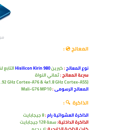
هواوي 
المعالج 💿 :
نوع المعالج
:
كيرين
Hisilicon Kirin 980
التابع
لش
سرعة المعالج :
ثماني النواة
(2x2.6 GHz Cortex-A76 & 2x1.92 GHz Cortex-A76 & 4x1.8 GHz Cortex-A55)
المعالج الرسومى
:
Mali-G76 MP10
الذاكرة 🔍 :
الذاكرة العشوائية رام
:
8 جيجابايت
الذاكرة الداخلية:
سعة 128
جيجابايت
كارت الذاكرة الخارجية:
لا
يدعم