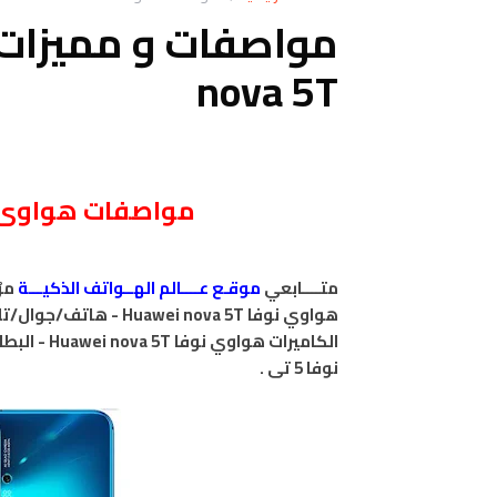
nova 5T
مواصفات هواوى نوفا 5 تى - a 5T
متــــابعي
موقـع عــــالم الهــواتف الذكيـــة
مر
هواوي نوفا Huawei nova 5T - هاتف/جوال/تليفون هواوي نوفا Huawei nova 5T
الكاميرات هواوي نوفا Huawei nova 5T - البطاريه/المميزات
نوفا 5 تى .