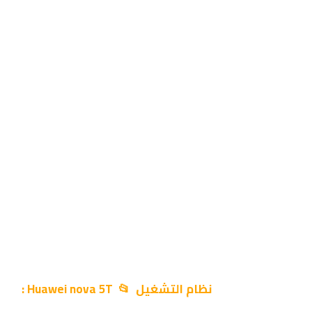
نظام التشغيل 📂
Huawei nova 5T
: