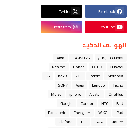
Twitter
Facebook
Instagram
YouTube
الهواتف الذكية
Xiaomi شاومي
SAMSUNG
Vivo
Realme
Honor
OPPO
Huawei
LG
nokia
ZTE
Infinix
Motorola
SONY
Asus
Lenovo
Tecno
Meizu
iphone
Alcatel
OnePlus
Google
Condor
HTC
BLU
Panasonic
Energizer
WIKO
iPad
Ulefone
TCL
LAVA
Gionee