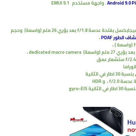
.
واجهة مستخدم EMUI 9.1
بفتحة عدسة f/1.8
بعد بؤري
26 ملم
(واسعة)
وحجم
اف الطور PDAF
،
(واسعة )
،
بعد بؤري
27 ملم
(واسعة) dedicated macro camera
،
ستشعار عمق
نوراما
دسة f/2.0
،
و HDR