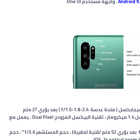
. واجهة مستخدم One UI
الكاميرا الخلفية: كاميرا ثلاثية الأولى بدقة 12 ميجابكسل ( فتحة عدسة f/1.5-1.8-2.4 ) بعد بؤري 27 ملم
(واسعة) ، حجم المستشعر 1/5.55" ، حجم البكسل 1.4 ميكرومتر ، تقنية البيكسل المزودج Dual Pixel ، يعمل مع
والثانية بدقة 12 ميجابكسل بفتحة عدسة f/2.1 بعد بؤري 52 ملم تقنية (مقربة) ، حجم المستشعر 1/3.6" ، حجم