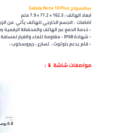
سامسونج Galaxy Note 10 Plus
ابعاد الهاتف : 162.3 × 77.2 × 7.9 ملم
اضافات : الجسم الخارجي للهاتف يأتي من الزجاج الأمامي/الخلفي (Glass
- خدمة الدفع عبر الهاتف والمحفظة الرقمية Samsung Pay ل (Visa, MasterCard certified) ،
- شهادة IP68 - مقاومة للماء والغبار لمسافة تصل إلي 1.5 متر ولمدة تصل إلي 30 دقيقة
- قلم يدعم بلوتوث ، تسارع ، جيروسكوب ،
مواصفات شاشة 📱 :