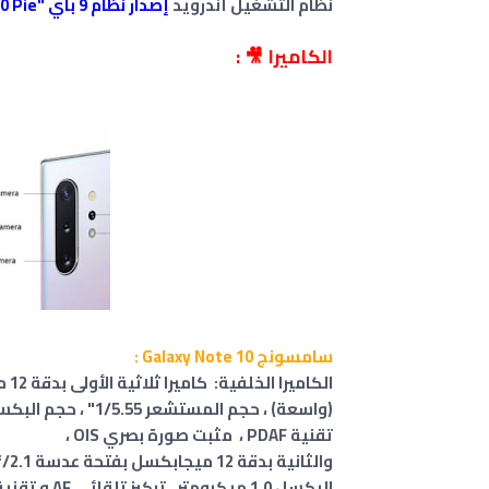
نظام التشغيل أندرويد
إصدار نظام 9 باي "Android 9.0 Pie
الكاميرا 🎥 :
سامسونج Galaxy Note 10 :
تقنية PDAF ، مثبت صورة بصري OIS ،
البكسل 1.0 ميكرومتر ، تركيز تلقائي AF و تقنية IOS, 2x optical zoom