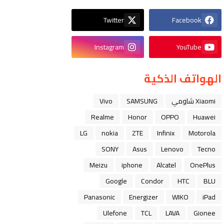
Twitter
Facebook
Instagram
YouTube
الهواتف الذكية
Xiaomi شاومي
SAMSUNG
Vivo
Realme
Honor
OPPO
Huawei
LG
nokia
ZTE
Infinix
Motorola
SONY
Asus
Lenovo
Tecno
Meizu
iphone
Alcatel
OnePlus
Google
Condor
HTC
BLU
Panasonic
Energizer
WIKO
iPad
Ulefone
TCL
LAVA
Gionee