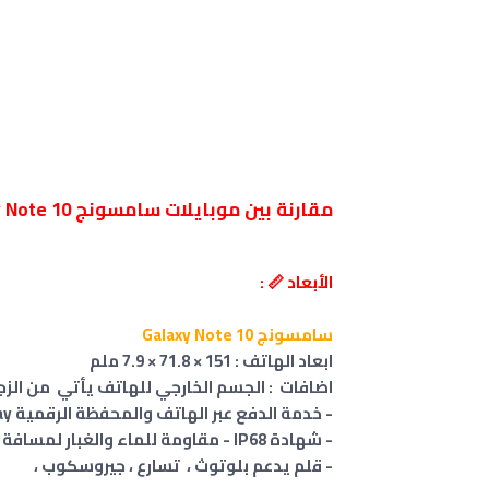
مقارنة بين موبايلات سامسونج Galaxy Note 10 و سامسونج Galaxy Note 10 Plus
الأبعاد 📏 :
سامسونج Galaxy Note 10
ابعاد الهاتف : 151 × 71.8 × 7.9 ملم
اضافات : الجسم الخارجي للهاتف يأتي من الزجاج الأمامي/الخلفي (Glass
- خدمة الدفع عبر الهاتف والمحفظة الرقمية Samsung Pay ل (Visa, MasterCard certified) ،
- شهادة IP68 - مقاومة للماء والغبار لمسافة تصل إلي 1.5 متر ولمدة تصل إلي 30 دقيقة
- قلم يدعم بلوتوث ، تسارع ، جيروسكوب ،