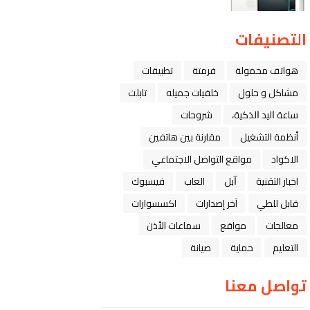
التصنيفات
هواتف محمولة
فرمتة
تطبيقات
مشاكل و حلول
خلفيات جميله
تابلت
ﺳﺎﻋﺔ ﺍﻟﻴﺪ ﺍﻟﺬﻛﻴﺔ،
شروحات
أنظمة التشغيل
مقارنة بين هاتفين
الاكواد
مواقع التواصل الاجتماعي
اخبار التقنية
ﺁﺑﻞ
العاب
فيسبوك
قابل للطي
آخر إصدارات
اكسسوارات
معالجات
مواقع
سماعات الأذن
التعليم
حماية
صيانة
تواصل معنا