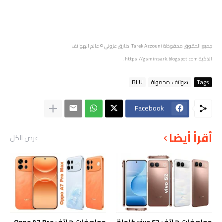
جميع الحقوق محفوظة
Tarek Azzouni طارق عزوني
© عالم الهواتف
الذكية
https://gsminsark.blogspot.com
.
Tags
هواتف محمولة
BLU
Facebook
أقرأ أيضاً
عرض الكل
مواصفات هاتف vivo S2 كاملة
مواصفات هاتف Oppo A7 Pro