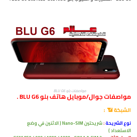
مواصفات بلو BLU G6
مواصفات جوال/موبايل هاتف بلو BLU G6 .
الشبكة 📶 :
نوع الشريحة
:
شريحتين Nano-SIM ( الاثنين في وضع
الاستعداد )