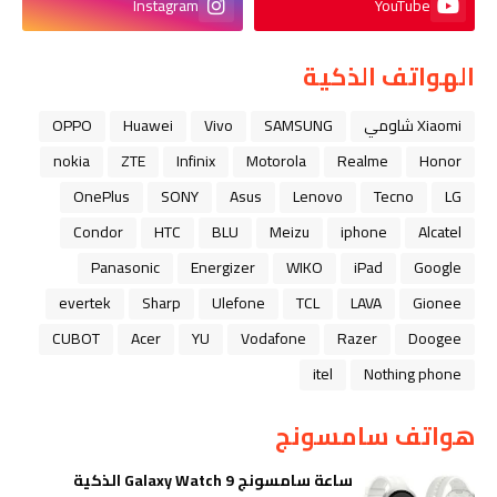
Instagram
YouTube
الهواتف الذكية
Xiaomi شاومي
SAMSUNG
Vivo
Huawei
OPPO
nokia
ZTE
Infinix
Motorola
Realme
Honor
OnePlus
SONY
Asus
Lenovo
Tecno
LG
Condor
HTC
BLU
Meizu
iphone
Alcatel
Panasonic
Energizer
WIKO
iPad
Google
evertek
Sharp
Ulefone
TCL
LAVA
Gionee
CUBOT
Acer
YU
Vodafone
Razer
Doogee
itel
Nothing phone
هواتف سامسونج
ساعة سامسونج Galaxy Watch 9 الذكية