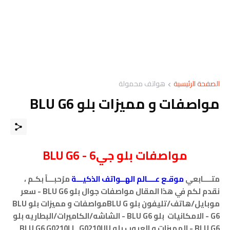
الصفحة الرئيسية
هواتف محمولة
مواصفات و مميزات بلو BLU G6
مواصفات
بلو جي6 - BLU G6
متــــابعي
موقـع عــــالم الهــواتف الذكيـــة
مرْحبـــاً بكـم ،
نقدم لكم في هذا المقال مواصفات جوال بلو BLU G6 - سعر
موبايل/هاتف/تليفون بلو BLU Gمواصفات و مميزات بلو BLU
G6 - الامكانيات بلو BLU G6 - الشاشه/الكاميرات/البطاريه بلو
BLU G6 - المميزات و العيوب بلو BLU G6
G0210LL G0210UU
.