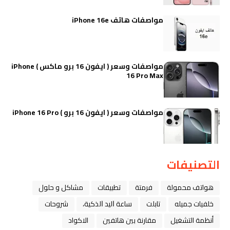
مواصفات هاتف iPhone 16e
مواصفات وسعر ( ايفون 16 برو ماكس ) iPhone
16 Pro Max
مواصفات وسعر ( ايفون 16 برو ) iPhone 16 Pro
التصنيفات
هواتف محمولة
فرمتة
تطبيقات
مشاكل و حلول
خلفيات جميله
تابلت
ﺳﺎﻋﺔ ﺍﻟﻴﺪ ﺍﻟﺬﻛﻴﺔ،
شروحات
أنظمة التشغيل
مقارنة بين هاتفين
الاكواد