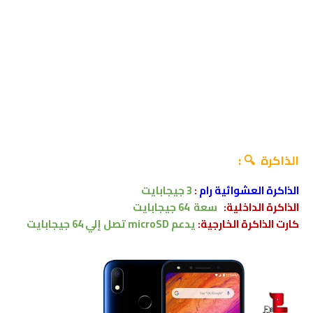
الذاكرة 🔍 :
الذاكرة العشوائية رام
:
3 جيجابايت
الذاكرة الداخلية:
سعة 64
جيجابايت
كارت الذاكرة الخارجية:
يدعم microSD تصل إلي 64 جيجابايت