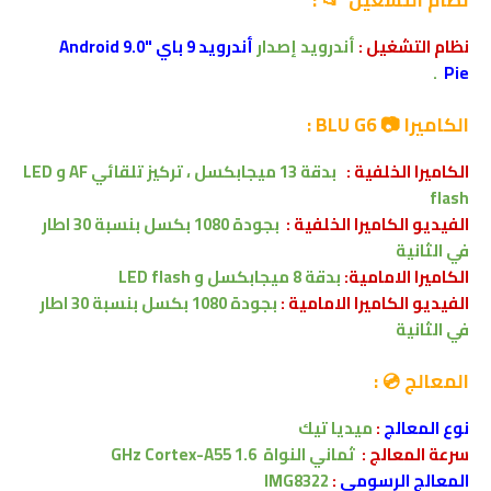
نظام التشغيل :
أندرويد إصدار
أندرويد 9 باي "Android 9.0
.
Pie
الكاميرا 📷 BLU G6 :
الكاميرا الخلفية :
بدقة 13 ميجابكسل ، تركيز تلقائي AF
و
LED
flash
الفيديو الكاميرا الخلفية :
بجودة 1080 بكسل بنسبة 30 اطار
في الثانية
الكاميرا الامامية:
بدقة
8 ميجابكسل
و
LED flash
الفيديو الكاميرا
الامامية
:
بجودة 1080 بكسل بنسبة 30 اطار
في الثانية
المعالج 💿 :
نوع المعالج
:
ميديا تيك
سرعة المعالج :
ثماني النواة
1.6 GHz Cortex-A55
المعالج الرسومى
:
IMG8322