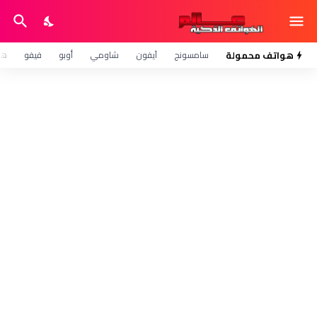
هواتف محمولة
سامسونج
آيفون
شاومي
أوبو
فيفو
هو