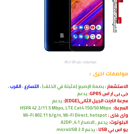
مواصفات بلو BLU G6
مواصفات اخرى
:
الاستشعار
:
بصمة الإصبع
(مثبتة في الخلف) ،
التسارع
،
القرب
،
جى بى ار اس GPRS:
يدعم
سرعة انترنت الجيل الثانى(EDGE):
يدعم
السرعة:
HSPA 42.2/11.5 Mbps, LTE Cat4 150/50 Mbps
واى فاى :
Wi-Fi 802.11 b/g/n, Wi-Fi Direct, hotspot
البلوتوث:
يدعم , الاصدار
4.1, A2DP
يو اس بي USB :
يدعم
microUSB 2.0