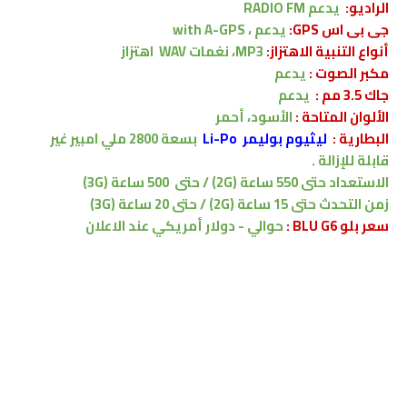
الراديو:
يدعم RADIO FM
جى بى اس GPS:
يدعم ، with A-GPS
أنواع التنبية الاهتزاز:
MP3، نغمات WAV
اهتزاز
مكبر الصوت :
يدعم
جاك 3.5 مم :
يدعم
الألوان المتاحة :
الأسود،
أحمر
البطارية
:
ليثيوم بوليمر Li-Po
بسعة
2800
ملي امبير
غير
قابلة للإزالة .
الاستعداد حتى 550 ساعة (2G) / حتى 500 ساعة (3G)
زمن التحدث حتى 15 ساعة (2G) / حتى 20 ساعة (3G)
سعر بلو BLU G6 :
حوالي - دولار أمريكي
عند الاعلان