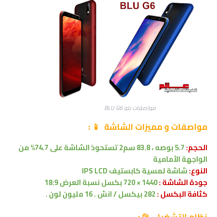
مواصفات بلو BLU G6
مواصفات
و مميزات الشاشة
📱
:
الحجم:
5.7 بوصه ، 83.8 سم2 تستحوذ الشاشة على 74.7% من
الواجهة الأمامية
النوع:
شاشة لمسية كابستيف IPS LCD
جودة الشاشة :
1440 × 720 بكسل
نسبة العرض 18:9
كثافة البكسل :
282 بيكسل / انش . 16 مليون لون .
نظام التشغيل 📂 :