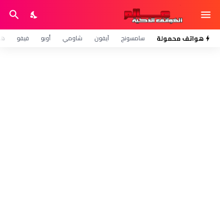
هواتف محمولة
سامسونج
آيفون
شاومي
أوبو
فيفو
هو