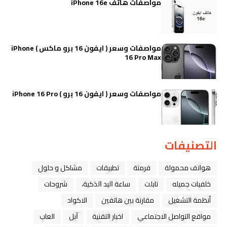
مواصفات هاتف iPhone 16e
مواصفات وسعر ( ايفون 16 برو ماكس ) iPhone
16 Pro Max
مواصفات وسعر ( ايفون 16 برو ) iPhone 16 Pro
التصنيفات
هواتف محمولة
فرمتة
تطبيقات
مشاكل و حلول
خلفيات جميله
تابلت
ﺳﺎﻋﺔ ﺍﻟﻴﺪ ﺍﻟﺬﻛﻴﺔ،
شروحات
أنظمة التشغيل
مقارنة بين هاتفين
الاكواد
مواقع التواصل الاجتماعي
اخبار التقنية
ﺁﺑﻞ
العاب