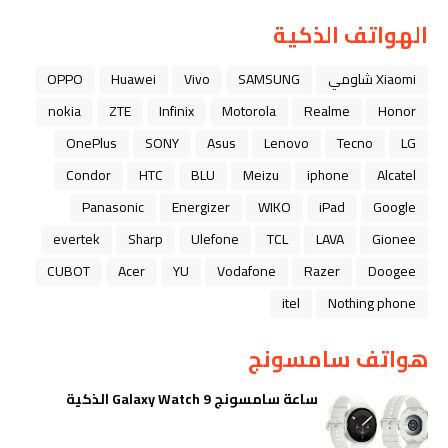
الهواتف الذكية
Xiaomi شاومي
SAMSUNG
Vivo
Huawei
OPPO
nokia
ZTE
Infinix
Motorola
Realme
Honor
OnePlus
SONY
Asus
Lenovo
Tecno
LG
Condor
HTC
BLU
Meizu
iphone
Alcatel
Panasonic
Energizer
WIKO
iPad
Google
evertek
Sharp
Ulefone
TCL
LAVA
Gionee
CUBOT
Acer
YU
Vodafone
Razer
Doogee
itel
Nothing phone
هواتف سامسونج
ساعة سامسونج Galaxy Watch 9 الذكية