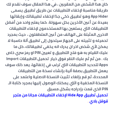
كان هذا الشخص من المقربين ، في هذا المقال سوف نقدم لك
طريقة مناسبة لإخفاء التطبيقات عن طريق تطبيق يسمى
App Hider وهو تطبيق ذكي جدًا لإخفاء تطبيقاتك وإبقائها
بعيدة عن أعين الآخرين بكل سهولة. كما يعتبر واحد من أفضل
التطبيقات التي يستعين بها المستخدمون لإخفاء التطبيقات
الاخرى المثبتة على الهاتف من أعين المتطفلون ، حيث بمجرد
تحميله و تثبيته على الجهاز سيتحول إلى تطبيق آلة حاسبة لا
يمكن لأي شخص اخر ان يدرك انه يخفي تطبيقاتك، كل ما
عليك القيام به هو فتح التطبيق و تعيين PIN او رمز سري خاص
بك . من ثم ثم عليك النقر فوق خيار تحميل التطبيقات Import
Apps لتحديد التطبيقات التي ترغب في إخفائها، يعد ذلك سوف
يعمل التطبيق بصفة آلية بإنشاء نسخة من التطبيقات
المحددة، ثم قم بإلغاء تثبيت النسخة الاصلية واعتمد على
النسخة المخفية و الَتِي يمكنك الوصول إليها بمجرد كتابة الـ
PIN الذي قمت بإدراجه بشكل مسبق
تحميل تطبيق Hide App لإخفاء التطبيقات مجانا من متجر
قوقل بلاي
.