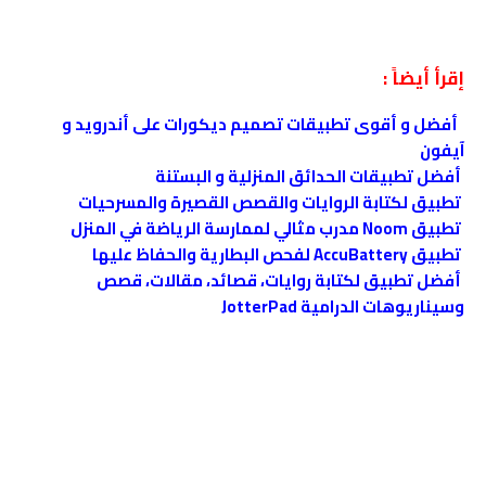
إقرأ أيضاً :
أفضل و أقوى تطبيقات تصميم ديكورات على أندرويد و
آيفون
أفضل تطبيقات الحدائق المنزلية و البستنة
تطبيق لكتابة الروايات والقصص القصيرة والمسرحيات
تطبيق Noom مدرب مثالي لممارسة الرياضة في المنزل
تطبيق AccuBattery لفحص البطارية والحفاظ عليها
أفضل تطبيق لكتابة روايات، قصائد، مقالات، قصص
وسيناريوهات الدرامية JotterPad