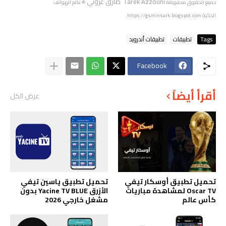
Tarek Azzouni طارق عزوني
جميع الحقوق محفوظة
© عالم الهواتف
الذكية
https://gsminsark.blogspot.com
.
Tags
تطبيقات
تطبيقات أندرويد
Facebook
أقرأ أيضاً
عرض الكل
تحميل تطبيق أوسكار تيفي
تحميل تطبيق ياسين تيفي
Oscar TV لمشاهدة مباريات
الأزرق Yacine TV BLUE بدون
كأس عالم
مشغل خارجي 2026