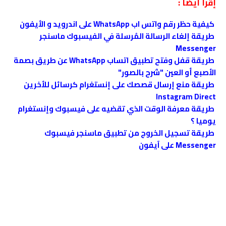
إقرأ أيضاً :
كيفية حظر رقم واتس اب WhatsApp على اندرويد و الأيفون
طريقة إلغاء الرسالة المُرسلة في الفيسبوك ماسنجر
Messenger
طريقة قفل وفتح تطبيق اتساب WhatsApp عن طريق بصمة
الأصبع أو العين "شرح بالصور"
طريقة منع إرسال قصصك على إنستغرام ﻛﺮﺳﺎﺋﻞ للأخرين
Instagram Direct
طريقة معرفة الوقت الذي تقضيه على فيسبوك وإنستغرام
يوميا ؟
طريقة تسجيل الخروج من تطبيق ماسنجر فيسبوك
Messenger على آيفون