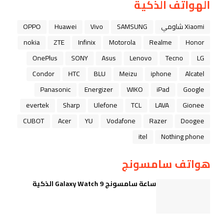
الهواتف الذكية
Xiaomi شاومي
SAMSUNG
Vivo
Huawei
OPPO
nokia
ZTE
Infinix
Motorola
Realme
Honor
OnePlus
SONY
Asus
Lenovo
Tecno
LG
Condor
HTC
BLU
Meizu
iphone
Alcatel
Panasonic
Energizer
WIKO
iPad
Google
evertek
Sharp
Ulefone
TCL
LAVA
Gionee
CUBOT
Acer
YU
Vodafone
Razer
Doogee
itel
Nothing phone
هواتف سامسونج
ساعة سامسونج Galaxy Watch 9 الذكية