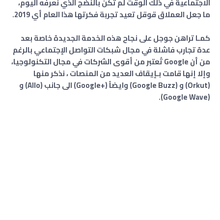
الاجتماعية في ذلك الوقت لم تكن بالنضج الذي نعرفه اليوم،
ما جعل العملاق قوقل تعيد تجربة فكرتها هذا العام أي 2019.
كمـا تراهن جوجل على نجاح هذه الخدمة الجديدة خاصة بعد
عدة تجارب فاشلة في مجال شبكات التواصل الإجتماعي بالرغم
من أن Google تُعتبر من أقوى الشركات في مجال التكنولوجيا،
وإلا إنها قامت بـإيقاف العديد من المنصات ، نذكر منها
(Orkut) و (Google Buzz) وايضاً (+Google) الى جانب (Allo) و
(Google Wave).