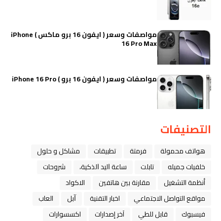
مواصفات وسعر ( ايفون 16 برو ماكس ) iPhone
16 Pro Max
مواصفات وسعر ( ايفون 16 برو ) iPhone 16 Pro
التصنيفات
هواتف محمولة
فرمتة
تطبيقات
مشاكل و حلول
خلفيات جميله
تابلت
ﺳﺎﻋﺔ ﺍﻟﻴﺪ ﺍﻟﺬﻛﻴﺔ،
شروحات
أنظمة التشغيل
مقارنة بين هاتفين
الاكواد
مواقع التواصل الاجتماعي
اخبار التقنية
ﺁﺑﻞ
العاب
فيسبوك
قابل للطي
آخر إصدارات
اكسسوارات