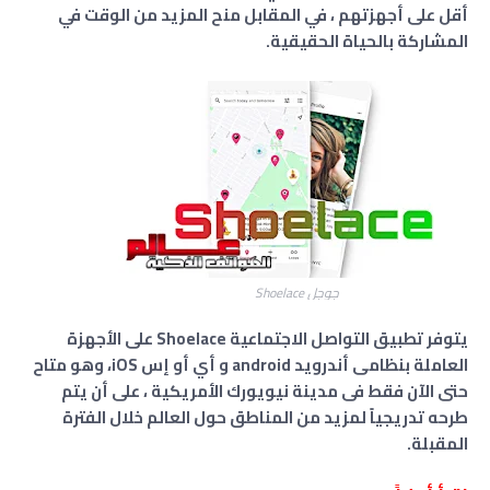
أقل على أجهزتهم ، في المقابل منح المزيد من الوقت في
المشاركة بالحياة الحقيقية.
جوجل Shoelace
يتوفر تطبيق التواصل الاجتماعية Shoelace على الأجهزة
العاملة بنظامى أندرويد android و أي أو إس iOS، وهو متاح
حتى الآن فقط فى مدينة نيويورك الأمريكية ، على أن يتم
طرحه تدريجياً لمزيد من المناطق حول العالم خلال الفترة
المقبلة.