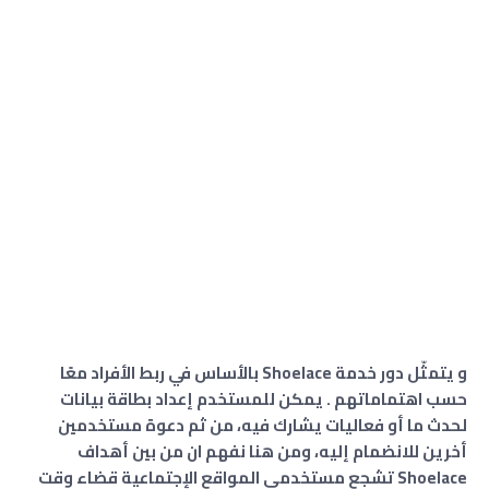
و يتمثّل دور خدمة Shoelace بالأساس في ربط الأفراد معًا
حسب اهتماماتهم . يمكن للمستخدم إعداد بطاقة بيانات
لحدث ما أو فعاليات يشارك فيه، من ثم دعوة مستخدمين
أخرين للانضمام إليه، ومن هنا نفهم ان من بين أهداف
Shoelace تشجع مستخدمي المواقع الإجتماعية قضاء وقت