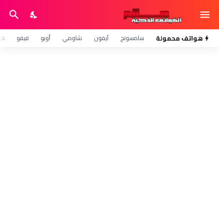
هواتف محمولة
سامسونج
آيفون
شاومي
أوبو
فيفو
هو