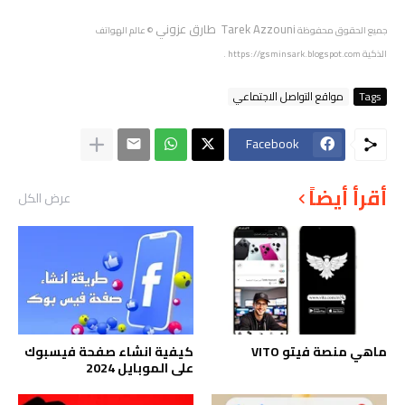
Tarek Azzouni طارق عزوني
جميع الحقوق محفوظة
© عالم الهواتف
الذكية
https://gsminsark.blogspot.com
.
Tags
مواقع التواصل الاجتماعي
Facebook
أقرأ أيضاً
عرض الكل
ماهي منصة فيتو VITO
كيفية انشاء صفحة فيسبوك
على الموبايل 2024