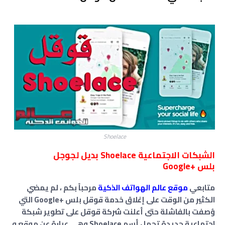
Shoelace
الشبكات الاجتماعية Shoelace بديل لجوجل
بلس +Google
متابعي
موقع عالم الهواتف الذكية
مرحباً بكم ، لم يمضي
الكثير من الوقت على إغلاق خدمة قوقل بلس +Google التي
وُصفت بالفاشلة حتى أعلنت شركة قوقل على تطوير شبكة
اجتماعية جديدة تحمل أسم Shoelace وهي عبارة عن موقع و