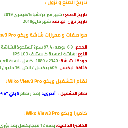
تاريخ الصنع و نزول :
تاريخ الصنع :
شهر
فبراير/شباط/فيفري 2019
تاريخ نزول الهاتف:
شهر مايو2019
مواصفات و مميزات شاشة
ويكو Wiko View3 Pro :
الحجم:
6.3 بوصه
،
97.4 سم2
تستحوذ الشاشة على 1.4
النوع:
شاشة لمسية
كابستيف
IPS LCD
جودة الشاشة :
2340 × 1080 بكسل
، نسبة العرض 5:9
كثافة البكسل :
409 بيكسل / انش . 16 مليون لون .
نظام التشغيل
ويكو Wiko View3 Pro :
نظام التشغيل
:
أندرويد
إصدار
نظام
9 باي "Android 9.0 Pie
كاميرا
ويكو Wiko View3 Pro :
الكاميرا الخلفية:
بدقة 12 ميجابكسل
بعد بؤري 27 مل