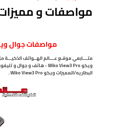
مواصفات و مميزات ويكو 3 Pro
مواصفات
جوال
ويكو فيو
متــــابعي موقـع عــــالم الهــواتف الذكيـــة 
البطاريه/المميزات ويكو Wiko View3 Pro .