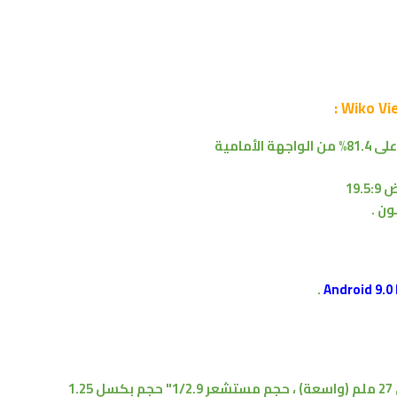
8% من
الواجهة الأمامية
19.
.
م
(واسعة)
،
حجم مستشعر 1/2.9" حجم بكسل 1.25