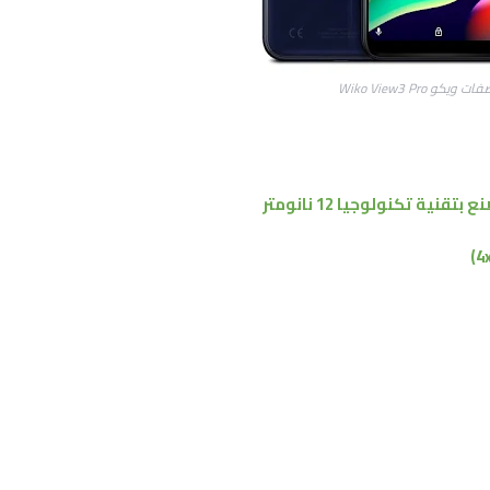
ويكو Wiko View3 Pro
 بتقنية تكنولوجيا 12 نانومتر