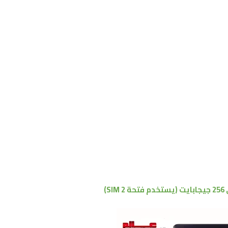
يت
(يستخدم فتحة SIM 2)