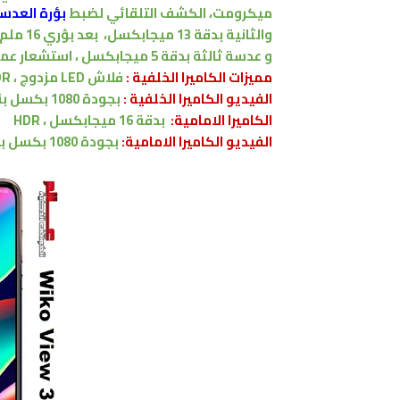
ميكرومت
،
الكشف التلقائي لضبط
بؤرة العدسة AF
والثانية بدقة 13 ميجابكسل،
بعد بؤري 16 ملم
و
عدسة ثالثة بدقة 5
ميجابكسل
،
استشعار عم
مميزات
الكاميرا الخلفية :
فلاش LED مزدوج ، HDR ،
الفيديو الكاميرا الخلفية :
بجودة 1080 بكسل بنسبة 30 اطار في الثانية
الكاميرا الامامية:
بدقة 16
ميجابكسل
، HDR
الفيديو الكاميرا
الامامية
:
بجودة 1080 بكسل بنسبة 30 اطار في الثانية