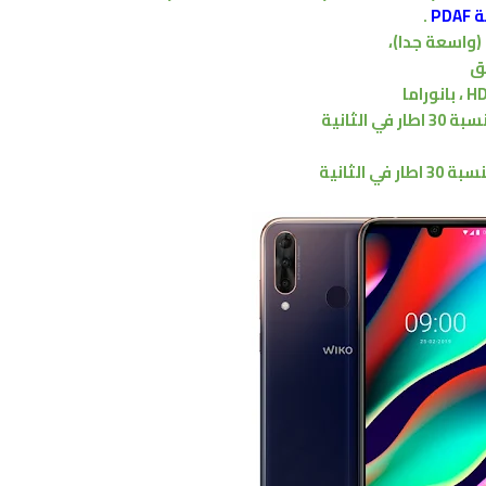
PD
.
(واسعة جدا)
،
ق
بانوراما