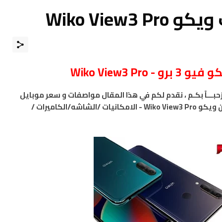
Wiko View
 3 برو - Wiko View3 Pro
مرْحبـــاً بكـم ، نقدم لكم في هذا المقال مواصفات و سعر موبايل
ويكو Wiko View3 Pro - هاتف و جوال و تليفون ويكو Wiko View3 Pro - الامكانيات /الشاشه/الكاميرات /