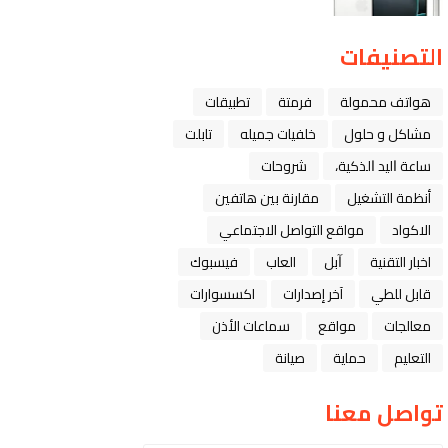
التصنيفات
هواتف محمولة
فرمتة
تطبيقات
مشاكل و حلول
خلفيات جميله
تابلت
ﺳﺎﻋﺔ ﺍﻟﻴﺪ ﺍﻟﺬﻛﻴﺔ،
شروحات
أنظمة التشغيل
مقارنة بين هاتفين
الاكواد
مواقع التواصل الاجتماعي
اخبار التقنية
ﺁﺑﻞ
العاب
فيسبوك
قابل للطي
آخر إصدارات
اكسسوارات
معالجات
مواقع
سماعات الأذن
التعليم
حماية
صيانة
تواصل معنا