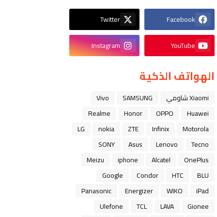
Twitter
Facebook
Instagram
YouTube
الهواتف الذكية
Xiaomi شاومي
SAMSUNG
Vivo
Realme
Honor
OPPO
Huawei
LG
nokia
ZTE
Infinix
Motorola
SONY
Asus
Lenovo
Tecno
Meizu
iphone
Alcatel
OnePlus
Google
Condor
HTC
BLU
Panasonic
Energizer
WIKO
iPad
Ulefone
TCL
LAVA
Gionee