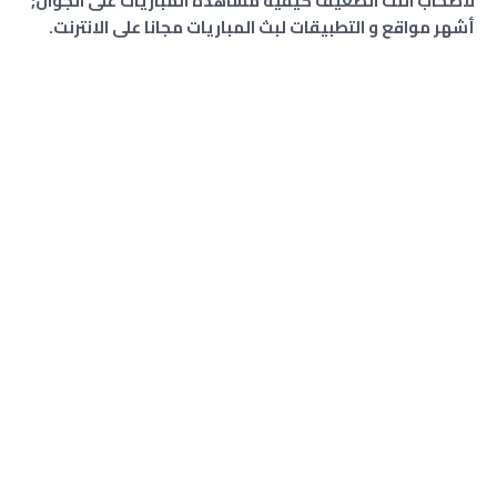
لاصحاب النت الضعيف كيفية مشاهدة المباريات على الجوال;
أشهر مواقع و التطبيقات لبث المباريات مجانا على الانترنت.