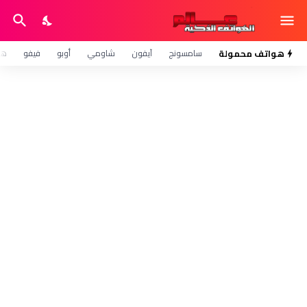
هواتف محمولة
سامسونج
آيفون
شاومي
أوبو
فيفو
هو