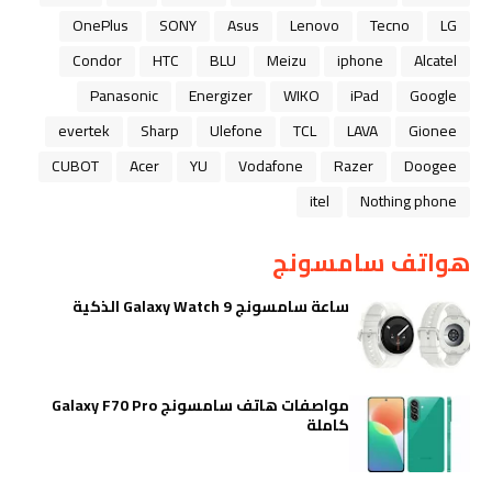
OnePlus
SONY
Asus
Lenovo
Tecno
LG
Condor
HTC
BLU
Meizu
iphone
Alcatel
Panasonic
Energizer
WIKO
iPad
Google
evertek
Sharp
Ulefone
TCL
LAVA
Gionee
CUBOT
Acer
YU
Vodafone
Razer
Doogee
itel
Nothing phone
هواتف سامسونج
ساعة سامسونج Galaxy Watch 9 الذكية
مواصفات هاتف سامسونج Galaxy F70 Pro
كاملة