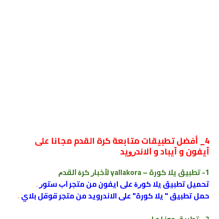
4_ أفضل تطبيقات متابعة كرة القدم مجانا على
آيفون و آيباد و ﺍﻻﻧﺪﺭﻭﻳﺪ
1- ﺗﻄﺒﻴﻖ يلا كورة – yallakora ﻷﺧﺒﺎﺭ ﻛﺮﺓ ﺍﻟﻘﺪﻡ
تحميل تطبيق ﻳﻼ ﻛﻮﺭﺓ على ايفون من متجر ﺍﺏ ﺳﺘﻮﺭ
.
حمل تطبيق " يلا كورة" على الاندرويد من متجر قوقل بلاي
.