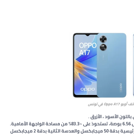
 Oppo A17 في تونس
لون الأسود ، الأزرق .
يتضمن كاميرا خلفية مُزدوِجة العدسة، تأتي الرئيسية بدقة 50 ميجابكسل والعدسة الثانية بدقة 2 ميجابكسل