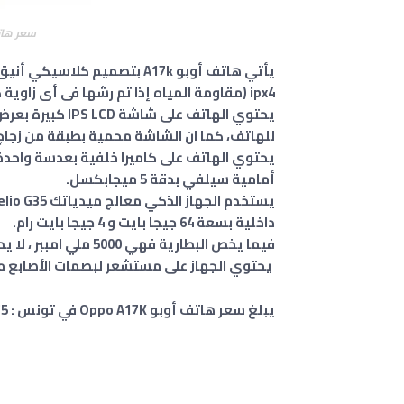
سعر هاتف أوبو k
يأتي هاتف أوبو A17k بتصميم ك
ipx4 (مقاومة المياه إذا تم رشها فى أى زاوية كانت لمدة 5 دقائق) .
للهاتف، كما ان الشاشة محمية بطبقة من زجاج الباند Panda Glass 
أمامية سيلفي بدقة 5 ميجابكسل.
داخلية بسعة 64 جيجا بايت و 4 جيجا بايت رام.
فيما يخص البطارية فهي 5000 ملي امببر ، لا يدعم تقنية الشحن السريع .
يحتوي الجهاز على مستشعر لبصمات الأصابع مث
يبلغ سعر هاتف أوبو Oppo A17K في تونس : 475 دينار تونسي.