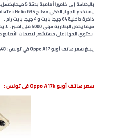
بالإضافة إلى كاميرا أمامية بدقة 5 ميجابكسل.
ذاكرة داخلية 64 جيجا بايت و 4 جيجا بايت رام .
فيما يخص البطارية فهي 5000 ملي امببر ، لا يدعم تقنية الشحن السريع .
يحتوي الجهاز على مستشعر لبصمات الأصابع مث
يبلغ سعر هاتف أوبو Oppo A17 في تونس : 448 دينار تونسي.
سعر هاتف أوبو Oppo A17k في تونس :