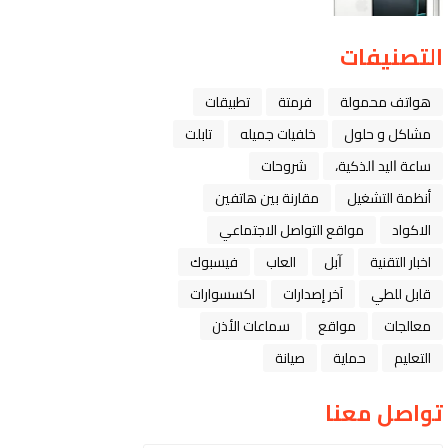
التصنيفات
هواتف محمولة
فرمتة
تطبيقات
مشاكل و حلول
خلفيات جميله
تابلت
ﺳﺎﻋﺔ ﺍﻟﻴﺪ ﺍﻟﺬﻛﻴﺔ،
شروحات
أنظمة التشغيل
مقارنة بين هاتفين
الاكواد
مواقع التواصل الاجتماعي
اخبار التقنية
ﺁﺑﻞ
العاب
فيسبوك
قابل للطي
آخر إصدارات
اكسسوارات
معالجات
مواقع
سماعات الأذن
التعليم
حماية
صيانة
تواصل معنا