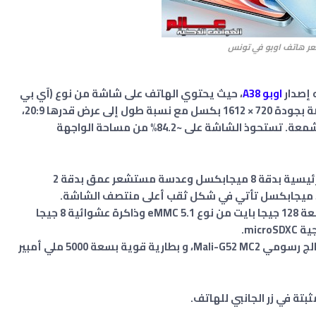
ر هاتف اوبو في تونس
إصدار
اوبو A38
، حيث يحتوي الهاتف على شاشة من نوع (آي بي
إس إل سي دي) IPS LCD كبيرة بعرض 6.56 بوصة بجودة 720 × 1612 بكسل مع نسبة طول إلى عرض قدرها 20:9،
بالإضافة إلى مستوى سطوع أقصى قدره 720 شمعة. تستحوذ الشاشة على ~84.2% من مساحة الواجهة
يتضمن كاميرا خلفية مُزدوِجة العدسة، تأتي الرئيسية بدقة 8 ميجابكسل وعدسة مستشعر عمق بدقة 2
يأتي هاتف Oppo A18 بذاكرة تخزين داخلية بسعة 128 جيجا بايت من نوع eMMC 5.1 وذاكرة عشوائية 8 جيجا
يستخدم معالج ميدياتك Helio G85 مقترناً بمعالج رسومي Mali-G52 MC2، و بطارية قوية بسعة 5000 ملي أمبير
تة في زر الجانبي للهاتف.