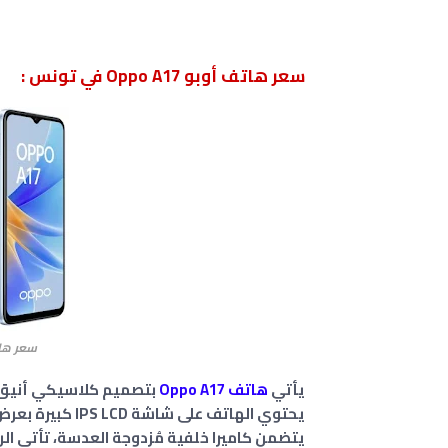
سعر هاتف أوبو Oppo A17 في تونس :
سعر هاتف أوبو
يأتي
هاتف Oppo A17
بتصميم كلاسيكي أنيق بال
يحتوي الهاتف على شاشة IPS LCD كبيرة بعرض 6.56 بوصة، تستحوذ على ~83.3% من مساحة الواجهة الأمامية.