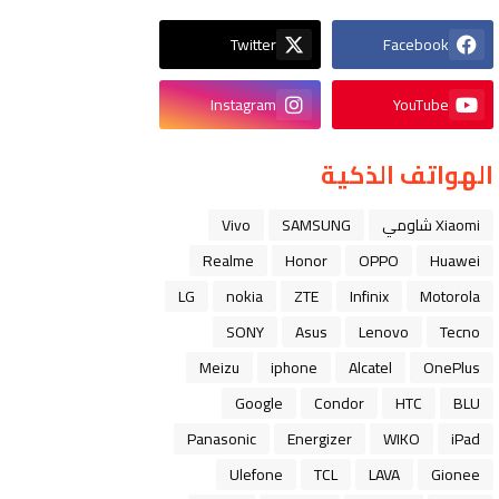
Twitter
Facebook
Instagram
YouTube
الهواتف الذكية
Xiaomi شاومي
SAMSUNG
Vivo
Realme
Honor
OPPO
Huawei
LG
nokia
ZTE
Infinix
Motorola
SONY
Asus
Lenovo
Tecno
Meizu
iphone
Alcatel
OnePlus
Google
Condor
HTC
BLU
Panasonic
Energizer
WIKO
iPad
Ulefone
TCL
LAVA
Gionee