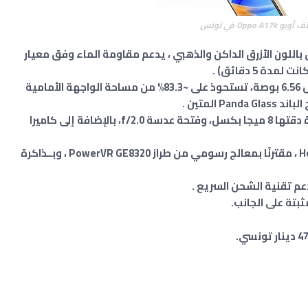
Oppo A17 في تونس
لاسيكي أنيق باللون الأزرق الداكن والذهبي ، يدعم مقاومة الماء وفق معيار
يحتوي الهاتف على شاشة IPS LCD كبيرة بعرض 6.56 بوصة، تستحوذ على ~83.3% من مساحة الواجهة الأمامية
المتين .
يحتوي الهاتف على كاميرا خلفية بعدسة واحدة دقتها 8 ميجا بكسل، وفتحة عدسة f/2.0، بالإضافة إلى كاميرا
يستخدم الجهاز الذكي معالج ميدياتك Helio G35 ، مقترنًا بمعالج رسومي من طراز PowerVR GE8320 ، وبــذاكرة
بتة على الجانب.