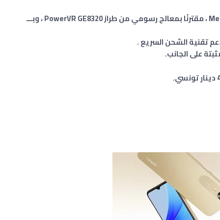
يستخدم الجهاز الذكي معالج MediaTek Helio G35 ، مقترنًا بمعالج رسومي من طراز PowerVR GE8320 ، وبـــ
بتة على الجانب.