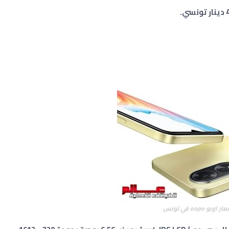
 اوبو oopo في تونس