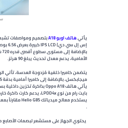
سع
يأتي
هاتف اوبو A18
بتصميم ومواصفات تشبه 
الأمامية، يدعم معدل تحديث يبلغ 90 هرتز.
ميجابكسل، بالإضافة إلى كاميرا أمامية بدقة 5 ميجابكسل تأتي في شكل ثقب أعلى منتصف الشاشة.
بايت رام من نوع LPDD4x، يدعم كارت ذاكرة خارجية microSDXC.
.
يحتوي الجهاز على مستشعر لبصمات الأصابع مثب