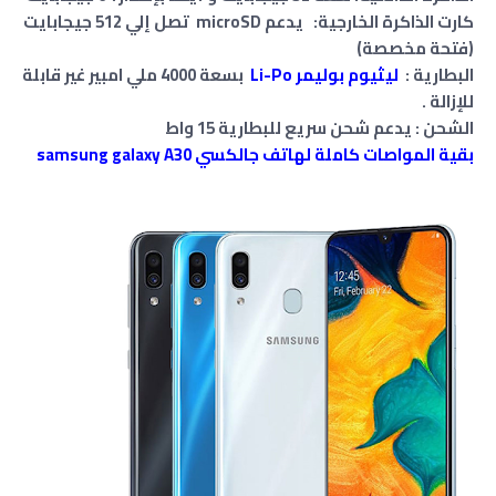
كارت الذاكرة الخارجية: يدعم microSD تصل إلي 512 جيجابايت
(فتحة مخصصة)
البطارية :
ليثيوم بوليمر Li-Po
بسعة 4000 ملي امبير غير قابلة
للإزالة .
الشحن : يدعم شحن سريع للبطارية 15 واط
بقية المواصات كاملة لهاتف جالكسي samsung galaxy A30