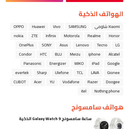
الهواتف الذكية
Xiaomi شاومي
SAMSUNG
Vivo
Huawei
OPPO
nokia
ZTE
Infinix
Motorola
Realme
Honor
OnePlus
SONY
Asus
Lenovo
Tecno
LG
Condor
HTC
BLU
Meizu
iphone
Alcatel
Panasonic
Energizer
WIKO
iPad
Google
evertek
Sharp
Ulefone
TCL
LAVA
Gionee
CUBOT
Acer
YU
Vodafone
Razer
Doogee
itel
Nothing phone
هواتف سامسونج
ساعة سامسونج Galaxy Watch 9 الذكية