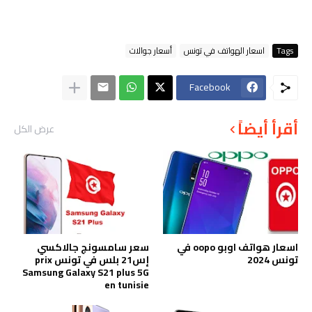
Tags
اسعار الهواتف في تونس
أسعار جوالات
Facebook
أقرأ أيضاً
عرض الكل
اسعار هواتف اوبو oopo في
سعر سامسونج جالاكسي
تونس 2024
إس21 بلس في تونس prix
Samsung Galaxy S21 plus 5G
en tunisie