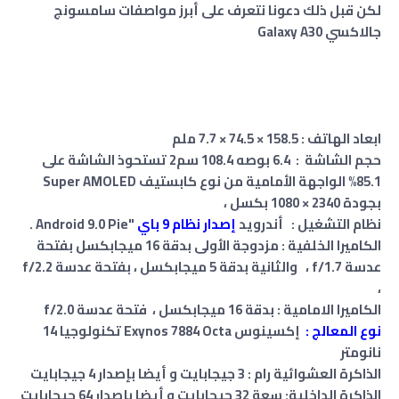
لكن قبل ذلك دعونا نتعرف على أبرز مواصفات سامسونج
جالاكسي Galaxy A30
ابعاد الهاتف : 158.5 × 74.5 × 7.7 ملم
حجم الشاشة : 6.4 بوصه 108.4 سم2 تستحوذ الشاشة على
85.1% الواجهة الأمامية من نوع كابستيف Super AMOLED
بجودة 2340 × 1080 بكسل ،
نظام التشغيل : أندرويد
إصدار نظام 9 باي
"Android 9.0 Pie .
الكاميرا الخلفية : مزدوجة الأولى بدقة 16 ميجابكسل بفتحة
عدسة f/1.7 ، والثانية بدقة 5 ميجابكسل ، بفتحة عدسة f/2.2
،
الكاميرا الامامية : بدقة 16 ميجابكسل ، فتحة عدسة f/2.0
نوع المعالج :
إكسينوس Exynos 7884 Octa تكنولوجيا 14
نانومتر
الذاكرة العشوائية رام : 3 جيجابايت و أيضا بإصدار 4 جيجابايت
الذاكرة الداخلية: سعة 32 جيجابايت و أيضا بإصدار 64 جيجابايت