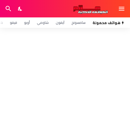
هواتف محمولة
سامسونج
آيفون
شاومي
أوبو
فيفو
هو