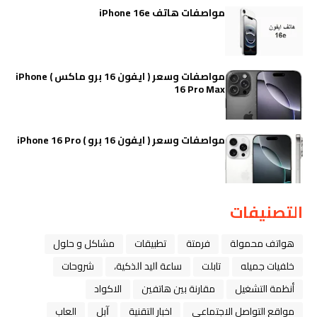
مواصفات هاتف iPhone 16e
مواصفات وسعر ( ايفون 16 برو ماكس ) iPhone
16 Pro Max
مواصفات وسعر ( ايفون 16 برو ) iPhone 16 Pro
التصنيفات
هواتف محمولة
فرمتة
تطبيقات
مشاكل و حلول
خلفيات جميله
تابلت
ﺳﺎﻋﺔ ﺍﻟﻴﺪ ﺍﻟﺬﻛﻴﺔ،
شروحات
أنظمة التشغيل
مقارنة بين هاتفين
الاكواد
مواقع التواصل الاجتماعي
اخبار التقنية
ﺁﺑﻞ
العاب