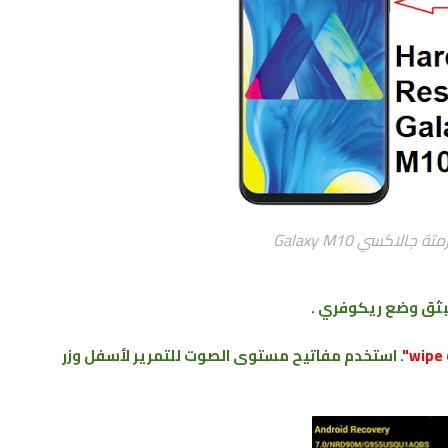
جالاكسي Galaxy M10
بثق وضع ريكوفري .
. استخدم مفاتيح مستوى الصوت للتمرير لأسفل وزر