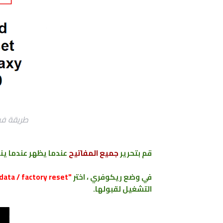
طريقة فرمتة 
قم بتحرير
جميع المفاتيح
عندما
يظهر
عندما ين
في وضع ريكوفري ، اختر
"wipe data / factory reset"
التشغيل لقبولها.