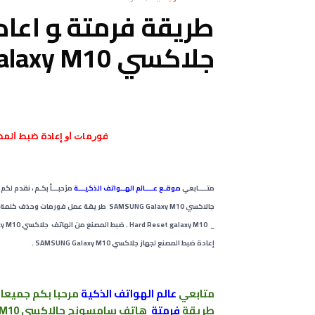
طريقة فرمتة ﻮ اعا
جلاكسي SAMSUNG Galaxy M10
ﻓﻮﺭﻣﺎﺕ ﺍﻭ إعادة ﺿﺒﻂ ﺍﻟﻤﺼﻨﻊ ﻟﻬﺎﺗﻒ
متــــابعي
موقـع عــــالم الهــواتف الذكيـــة
مرْحبـــاً بكـم ، نقدم لك
إعادة ضبط المصنع لجهاز جلاكسي SAMSUNG Galaxy M10 .
متابعي
عالم الهواتف الذكية
مرحبا بكم
جميعا 
طريقة
فرمتة
هاتف سامسونج جالاكسي SAMSUNG Galaxy M10 .