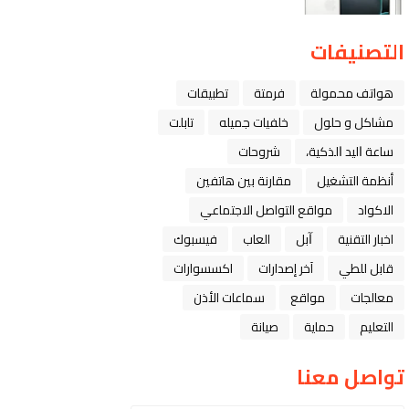
التصنيفات
هواتف محمولة
فرمتة
تطبيقات
مشاكل و حلول
خلفيات جميله
تابلت
ﺳﺎﻋﺔ ﺍﻟﻴﺪ ﺍﻟﺬﻛﻴﺔ،
شروحات
أنظمة التشغيل
مقارنة بين هاتفين
الاكواد
مواقع التواصل الاجتماعي
اخبار التقنية
ﺁﺑﻞ
العاب
فيسبوك
قابل للطي
آخر إصدارات
اكسسوارات
معالجات
مواقع
سماعات الأذن
التعليم
حماية
صيانة
تواصل معنا