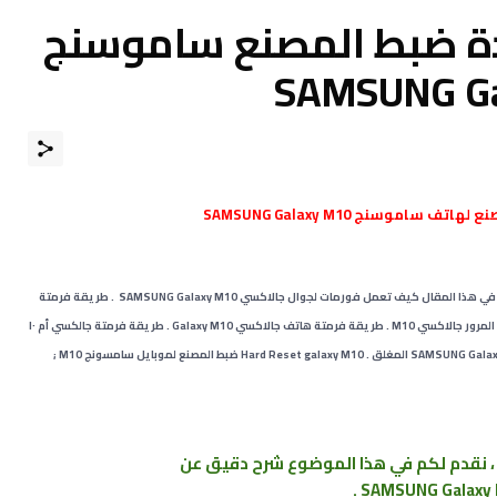
دة ضبط المصنع ﺳﺎﻣﻮﺳﻨﺞ
 ﺳﺎﻣﻮﺳﻨﺞ SAMSUNG Galaxy M10
م في هذا المقال
كيف تعمل فورمات لجوال جالاكسي SAMSUNG Galaxy M10 . طريقة فرمتة
جالاكسي SAMSUNG Galaxy M10 ﻃﺮﻳﻘﺔ عمل فورمات وحذف كلمة المرور جالاكسي M10 . طريقة فرمتة هاتف جالاكسي Galaxy M10 . طريقة فرمتة جالكسي أم ١٠
_ Hard Reset galaxy M10 . ضبط المصنع من الهاتف جلاكسي SAMSUNG Galaxy M10 المغلق . Hard Reset galaxy M10 ضبط المصنع لموبايل سامسونج M10 ;
، نقدم لكم في هذا الموضوع شرح دقيق عن