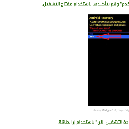
دم" وقم بتأكيدها باستخدام مفتاح التشغيل.
قة فرمتة جالاكسي Galaxy M10
دة التشغيل الآن" باستخدام زر الطاقة.