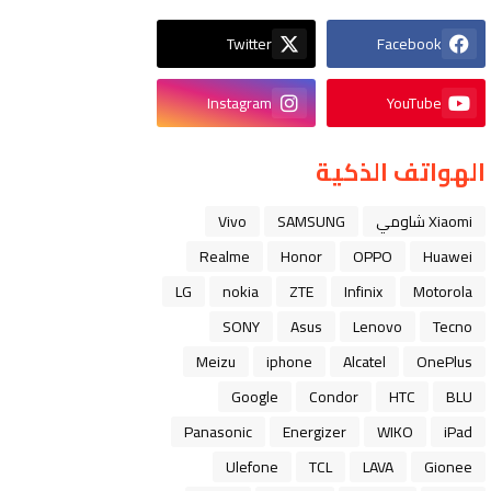
Twitter
Facebook
Instagram
YouTube
الهواتف الذكية
Xiaomi شاومي
SAMSUNG
Vivo
Realme
Honor
OPPO
Huawei
LG
nokia
ZTE
Infinix
Motorola
SONY
Asus
Lenovo
Tecno
Meizu
iphone
Alcatel
OnePlus
Google
Condor
HTC
BLU
Panasonic
Energizer
WIKO
iPad
Ulefone
TCL
LAVA
Gionee