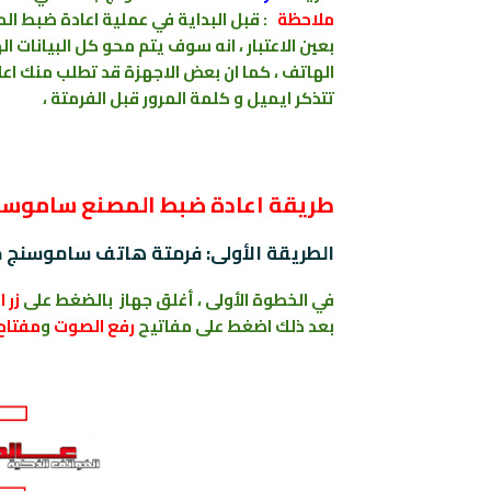
ملاحظة
: قبل البداية في عملية اعادة
ضبط
ال
بعين الاعتبار ، انه سوف يتم محو كل البيانات ال
الهاتف ، كما ان بعض الاجهزة قد تطلب منك اع
تتذكر ايميل و كلمة المرور قبل الفرمتة ،
طريقة اعادة ضبط المصنع ﺳﺎﻣﻮﺳﻨﺞ جلاكسي  M10
الطريقة الأولى: فرمتة هاتف ﺳﺎﻣﻮﺳﻨﺞ جلاكسي SAMSUNG Galaxy M10 من 
في الخطوة الأولى ، أغلق جهاز بالضغط على
زر 
بعد ذلك اضغط على
مفاتيح
رفع الصوت
و
مفتاح