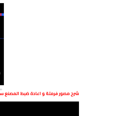
طري
شرح مصور فرمتة ﻮ اعادة ضبط المصنع ﺳﺎﻣﻮﺳﻨﺞ جلاكس