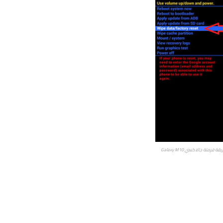
قة فرمتة جالاكسي Galaxy M10