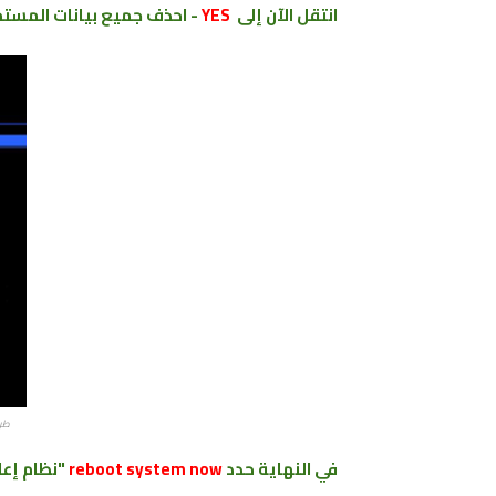
انتقل الآن إلى
YES
- احذف جميع بيانات المستخ
طري
في النهاية حدد
reboot system now
"نظام إعا