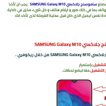
مصنع
ﺳﺎﻣﻮﺳﻨﺞ جلاكسي SAMSUNG Galaxy M10
يجب ان تأخذ
هاتف بما
في ذلك صور و ارقام
هاتف و كل شيء
مخزن
في
ذاكرة
ادة نفس ايميل الذي كان قبل عملية الفرمتة لذى تأكد انك
SAMSUNG Galaxy
خلال ريكوفري .
التشغيل
بإستمرار
 التشغيل
معًا لبضع لحظات..