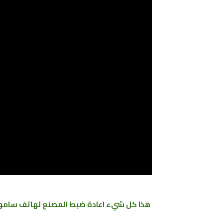
هذا كل شيء
اعادة ضبط المصنع ﻟﻬﺎﺗﻒ ﺳﺎﻣﻮﺳﻨﺞ جلاكس