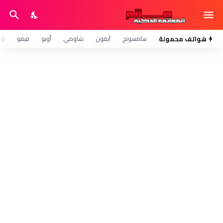
هواتف محمولة
سامسونج
آيفون
شاومي
أوبو
فيفو
هو