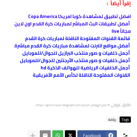
إقرأ أيضاً :
افضل تطبيق لمشاهدة كوبا امريكا Copa America
أفضل تطبيقات البث المباشر لمباريات كرة القدم اون لاين
مجاناً live
قائمة القنوات المفتوحة الناقلة لمباريات كرة القدم
أفضل مواقع انترنت لمشاهدة مباريات كرة القدم مباشرة
أجمل خلفيات و صور منتخب البرازيل للجوال/للموبايل
أجمل خلفيات و صور منتخب الأرجنتين للجوال/للموبايل
أجمل الخلفيات الرياضية للهواتف الذكية hd
القنوات المفتوحة الناقلة لكأس الأمم الأفريقية
طارق عزوني
© عالم الهواتف الذكية
https://gsminsark.blogspot.com
.
Tags
رياضة
Facebook