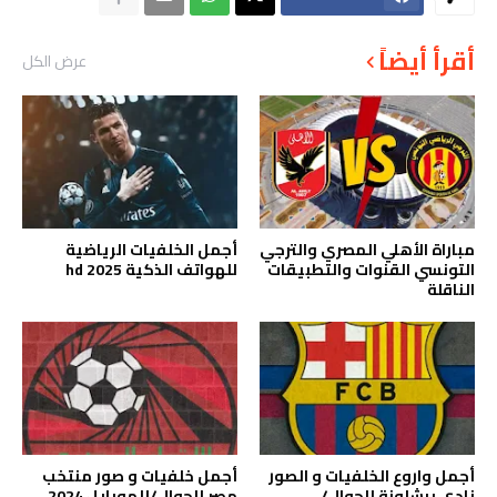
أقرأ أيضاً
عرض الكل
مباراة الأهلي المصري والترجي
أجمل الخلفيات الرياضية
التونسي القنوات والتطبيقات
للهواتف الذكية hd 2025
الناقلة
أجمل واروع الخلفيات و الصور
أجمل خلفيات و صور منتخب
نادي برشلونة للجوال/
مصر للجوال/للموبايل 2024