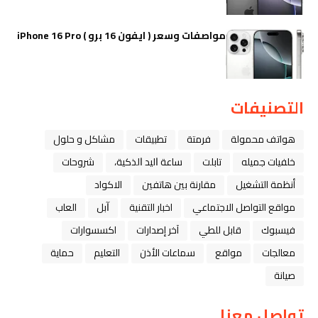
مواصفات وسعر ( ايفون 16 برو ) iPhone 16 Pro
التصنيفات
هواتف محمولة
فرمتة
تطبيقات
مشاكل و حلول
خلفيات جميله
تابلت
ﺳﺎﻋﺔ ﺍﻟﻴﺪ ﺍﻟﺬﻛﻴﺔ،
شروحات
أنظمة التشغيل
مقارنة بين هاتفين
الاكواد
مواقع التواصل الاجتماعي
اخبار التقنية
ﺁﺑﻞ
العاب
فيسبوك
قابل للطي
آخر إصدارات
اكسسوارات
معالجات
مواقع
سماعات الأذن
التعليم
حماية
صيانة
تواصل معنا