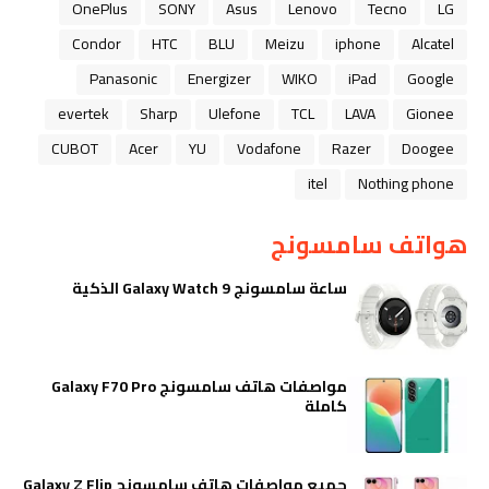
OnePlus
SONY
Asus
Lenovo
Tecno
LG
Condor
HTC
BLU
Meizu
iphone
Alcatel
Panasonic
Energizer
WIKO
iPad
Google
evertek
Sharp
Ulefone
TCL
LAVA
Gionee
CUBOT
Acer
YU
Vodafone
Razer
Doogee
itel
Nothing phone
هواتف سامسونج
ساعة سامسونج Galaxy Watch 9 الذكية
مواصفات هاتف سامسونج Galaxy F70 Pro
كاملة
جميع مواصفات هاتف سامسونج Galaxy Z Flip