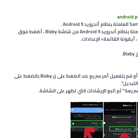
لتفعيل مفتاح Bixby على أجهزة Samsung العاملة بنظام أندرويد Android 9 من شاشة Bixby ، أضغط فوق
.
إذا كنت تفضل ذلك ، قم بأختيار أحد التطبيقات أو قم بتفعيل أمر سريع عند الضغط على زر Bixby بالضغط على
لتبديل".
ريعة" ثم اتبع الإرشادات التي تظهر على الشاشة.