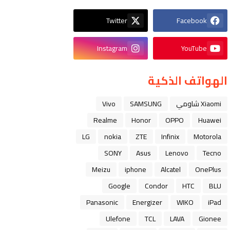
Twitter
Facebook
Instagram
YouTube
الهواتف الذكية
Xiaomi شاومي
SAMSUNG
Vivo
Realme
Honor
OPPO
Huawei
LG
nokia
ZTE
Infinix
Motorola
SONY
Asus
Lenovo
Tecno
Meizu
iphone
Alcatel
OnePlus
Google
Condor
HTC
BLU
Panasonic
Energizer
WIKO
iPad
Ulefone
TCL
LAVA
Gionee