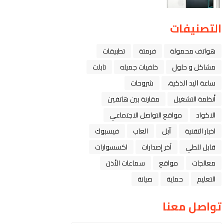
التصنيفات
هواتف محمولة
فرمتة
تطبيقات
مشاكل و حلول
خلفيات جميله
تابلت
ﺳﺎﻋﺔ ﺍﻟﻴﺪ ﺍﻟﺬﻛﻴﺔ،
شروحات
أنظمة التشغيل
مقارنة بين هاتفين
الاكواد
مواقع التواصل الاجتماعي
اخبار التقنية
ﺁﺑﻞ
العاب
فيسبوك
قابل للطي
آخر إصدارات
اكسسوارات
معالجات
مواقع
سماعات الأذن
التعليم
حماية
صيانة
تواصل معنا