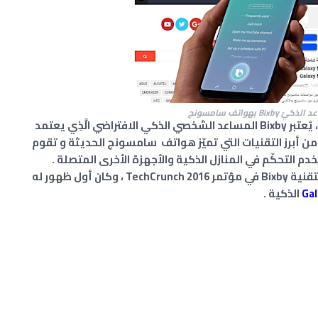
Bix بهواتف سامسونج
مرحباً بكم ، يُعتبر Bixby المساعد الشخصي الذكي الافتراضي الَّذِي يعتمد
ى الذكاء الإصطناعي artificial intelligence . من أبرز التقنيات التي تميّز هواتف سامسونج الحديثة و تقوم
خدم التحكّم في المنازل الذكية والأجهزة الأخرى المتصلة .
تم الإعلان عن مساعد سامسونج أو كما تعرف بتقنية Bixby في مؤتمر TechCrunch 2016 ، وكان أول ظهور له
Gal
الذكية .