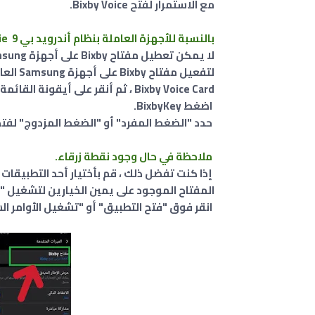
مع الاستمرار لفتح Bixby Voice.
بالنسبة للأجهزة العاملة بنظام أندرويد بي android pie 9
لا يمكن تعطيل مفتاح Bixby على أجهزة Samsung العاملة بنظام أندرويد Android 9 .
Bixby Voice Card ، ثم أنقر على أيقونة القائمة ، أيقونة القائمة> الإعدادات.
اضغط BixbyKey.
حدد "الضغط المفرد" أو "الضغط المزدوج" لفتح Bixby
ملاحظة في حال وجود نقطة زرقاء.
المفتاح الموجود على يمين الخيارين لتشغيل "ا
انقر فوق "فتح التطبيق" أو "تشغيل الأوامر الس