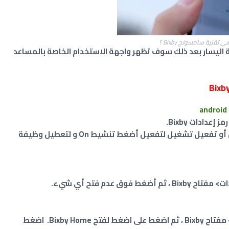
 تقنية سامسونج Bixby ؟
ة اليسار بعد ذلك سوف تظهر واجهة الاستخدام الخاصة بالمساعد
دادات Bixby.
الأن انقر فوق مفتاح "التبديل" إيقاف التشغيل أو تفعيل تشغيل لتفعيل أضغط تنشيط On و لتعطيل وظيفة
انتقل: رمز القائمة رمز قائمة Bixby> الإعدادات> مفتاح Bixby ، ثم اضغط على اضغط لفتح Bixby Home. اضغط