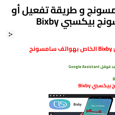
B في سامسونج و طريقة تفعيل أو
 بيكسبي Bixby
نج
سبي Bixby