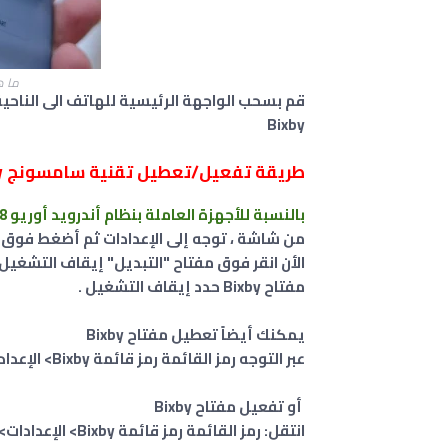
ما هي
قم بسحب الواجهة الرئيسية للهاتف الى الناحي
Bixby
طريقة تفعيل/تعطيل تقنية سامسونج Bixby
بالنسبة للأجهزة العاملة بنظام أندرويد أوريو android 8
من شاشة ، توجه إلى الإعدادات ثم أضغط فوق رمز إع
مفتاح Bixby حدد إيقاف التشغيل .
يمكنك أيضاً تعطيل مفتاح Bixby
عبر التوجه رمز القائمة رمز قائمة Bixby> الإعدادات> مفتاح Bixby ، ثم أضغط فوق عدم فتح أي شيء.
أو تفعيل مفتاح Bixby