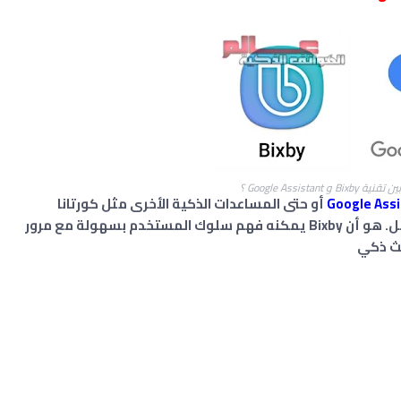
و Google Assistant ؟
أو حتى المساعدات الذكية الأخرى مثل كورتانا
Cortana من مايكروسوفت أو سيري SIRi من آبل. هو أن Bixby يمكنه فهم سلوك المستخدم بسهولة مع مرور