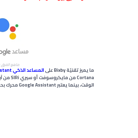
ماهو الفرق بين تقنية Bixby 
ما يميز تقنيّة Bixby على
المساعد الذكي Google Assistant
الوقت، بينما يعتبر Google Assistant محرك بحث ذكي