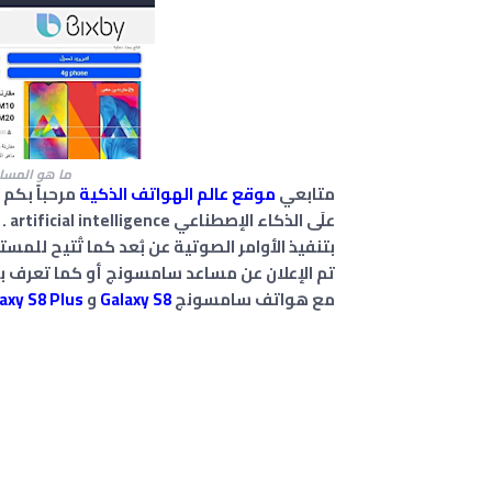
ما هو المساعد الذكيّ by
متابعي
موقع عالم الهواتف الذكية
علَ
بتنفيذ الأوامر الصوتية عن بُعد كما تُتيح للمست
مع هواتف سامسونج
Galaxy S8
و
axy S8 Plus