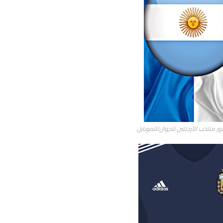
ر منتخب الأرجنتين للجوال/للموبايل