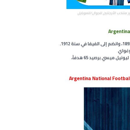
 منتخب الأرجنتين للجوال/للموبايل
يل ميسي برصيد 65 هدفاً،