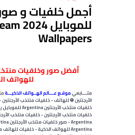
أجمل خلفيات و صور 
للموباي
Wallpapers
للهواتف الذ
متــــابعي
موقـع عــــالم الهــواتف الذكيـــة
مر