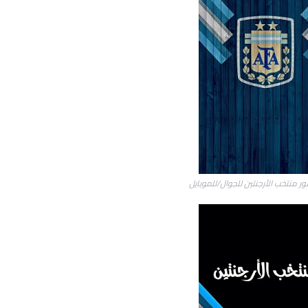
ر منتخب الأرجنتين للجوال/للموبايل