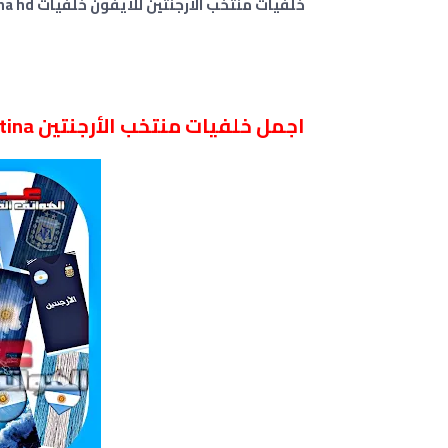
خلفيات منتخب الأرجنتين للايفون خلفيات Argentina hd
اجمل خلفيات منتخب الأرجنتين Argentina لشاشة الجوال/الموبايل .