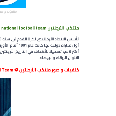
خلفيات و صور
منتخب الأرجنتين Argentina national football team
تأسس الاتحاد الأرجنتيني لكرة القدم في سنة 1893، وانضم إلى الفيفا في سنة 1912.
أول مباراة دولية لها كانت عام 1901 أمام الأوروغواي
أكثر لاعب تسجيلا للأهداف في التاريخ الأرجنتين ليون
الألوان الزرقاء والبيضاء .
خلفيات و صور منتخب الأرجنتين ⚽ Argentina National Football Team