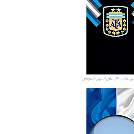
ر منتخب الأرجنتين للجوال/للموبايل