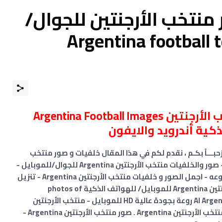
منتخب الأرجنتين للجوال/
ل 2024 Argentina football team
أفضل صور وخلفيات منتخب الأرجنتين Argentina Football Images
كية أندرويد والايفون
ْحبـــاً بكـم ، نقدم لكم في هذا المقال خلفيات و صور منتخب
الأرجنتين ⚽ للهاتف - خلفيات منتخب الأرجنتين - صور والخلفيات منتخب الأرجنتين Argentina للجوال/للموبايل -
خلفيات منتخب الأرجنتين Argentina للموبايل روعه - اجمل الصور و خلفيات منتخب الأرجنتين Argentina - تنزيل
خلفيات منتخب الأرجنتين - خلفيات منتخب الأرجنتين Argentina للموبايل/ للهواتف الذكية photos of
Argentina - صور خلفيات منتخب الأرجنتين Al Argentina روعة بجودة عالية HD للموبايل - منتخب الأرجنتين
Argentina للهواتف الذكية - خلفيات للهاتف منتخب الأرجنتين Argentina . صور منتخب الأرجنتين Argentina -