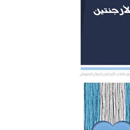
ر منتخب الأرجنتين للجوال/للموبايل