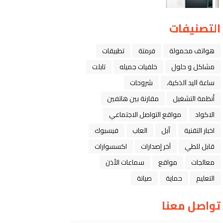
التصنيفات
هواتف محمولة
فرمتة
تطبيقات
مشاكل و حلول
خلفيات جميله
تابلت
ﺳﺎﻋﺔ ﺍﻟﻴﺪ ﺍﻟﺬﻛﻴﺔ،
شروحات
أنظمة التشغيل
مقارنة بين هاتفين
الاكواد
مواقع التواصل الاجتماعي
اخبار التقنية
ﺁﺑﻞ
العاب
فيسبوك
قابل للطي
آخر إصدارات
اكسسوارات
معالجات
مواقع
سماعات الأذن
التعليم
حماية
صيانة
تواصل معنا