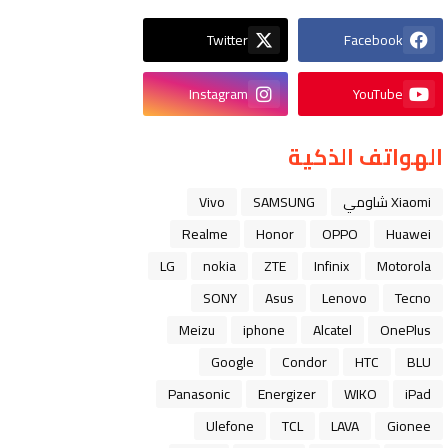
Twitter
Facebook
Instagram
YouTube
الهواتف الذكية
Xiaomi شاومي
SAMSUNG
Vivo
Realme
Honor
OPPO
Huawei
LG
nokia
ZTE
Infinix
Motorola
SONY
Asus
Lenovo
Tecno
Meizu
iphone
Alcatel
OnePlus
Google
Condor
HTC
BLU
Panasonic
Energizer
WIKO
iPad
Ulefone
TCL
LAVA
Gionee