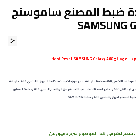
دة ضبط المصنع ﺳﺎﻣﻮﺳﻨﺞ
Hard Reset SAMSUNG G
كيف تعمل فورمات لجوال جالاكسي SAMSUNG Galaxy A60 . طريقة فرمتة جالاكسي Galaxy A60 ﻃﺮﻳﻘﺔ عمل فورمات وحذف كلمة المرور جالاكسي A60 . طريقة
Galaxy A60 المغلق .
، نقدم لكم في هذا الموضوع شرح دقيق عن