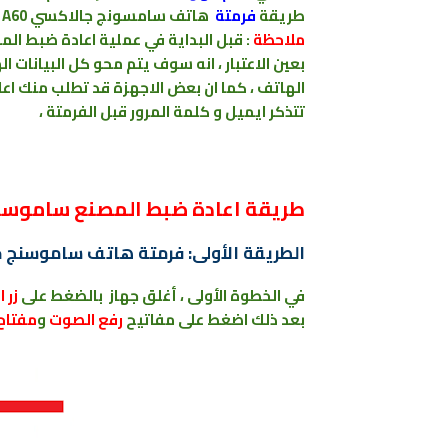
طريقة
فرمتة
هاتف سامسونج جالاكسي SAMSUNG Galaxy A60 .
ملاحظة
: قبل البداية في عملية اعادة
ضبط
الم
بعين الاعتبار ، انه سوف يتم محو كل البيانات ال
الهاتف ، كما ان بعض الاجهزة قد تطلب منك اع
تتذكر ايميل و كلمة المرور قبل الفرمتة ،
طريقة اعادة ضبط المصنع ﺳﺎﻣﻮﺳﻨﺞ جلاكسي  A60
الطريقة الأولى: فرمتة هاتف ﺳﺎﻣﻮﺳﻨﺞ جلاكسي Galaxy A60 من خل
في الخطوة الأولى ، أغلق جهاز بالضغط على
زر 
بعد ذلك اضغط على
مفاتيح
رفع الصوت
و
مفتاح