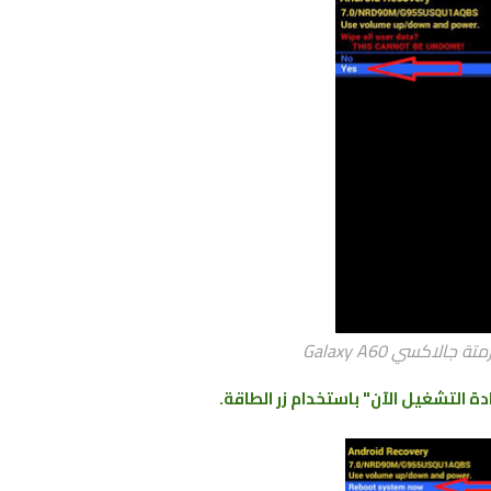
جالاكسي Galaxy A60
دة التشغيل الآن" باستخدام زر الطاقة.