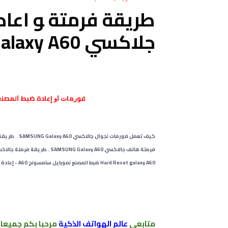
طريقة فرمتة ﻮ اعا
جلاكسي SAMSUNG Galaxy A60
ﻓﻮﺭﻣﺎﺕ ﺍﻭ إعادة ﺿﺒﻂ ﺍﻟﻤﺼﻨﻊ ﺳﺎﻣﻮﺳﻨﺞ alaxy A60
فرمتة هاتف جالاكسي SAMSUNG Galaxy A60 . طريقة فرمتة جالاكسى ايه 60 _ Hard Reset galaxy A60 . ضبط المصنع من الهاتف جلاكسي
Hard Reset galaxy A60 ضبط المصنع لموبايل سامسونج A60 - إعادة ضبط المصنع لجهاز جلاكسي SAMSUNG Galaxy A60
متابعي
عالم الهواتف الذكية
مرحبا بكم
جميعا 