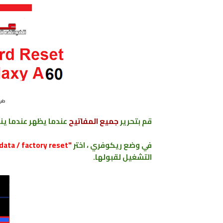
طريق
قم بتحرير
جميع المفاتيح
عندما
يظهر
عندما ي
في وضع ريكوفري ، اختر
"wipe data / factory reset"
التشغيل لقبولها.