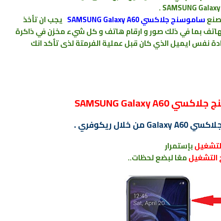
صنع
ﺳﺎﻣﻮﺳﻨﺞ جلاكسي SAMSUNG Galaxy A60
يجب ان تأخذ
هاتف بما
في ذلك صور و ارقام
هاتف و كل شيء
مخزن
في
ذاكرة
ادة نفس ايميل الذي كان قبل عملية الفرمتة لذى تأكد انك
SAMSUNG Galaxy
ال ريكوفري .
التشغيل
بإستمرار
 التشغيل
معًا لبضع لحظات..