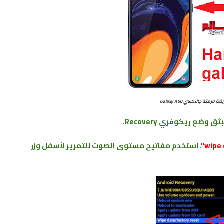
ة فرمتة جالاكسي Galaxy A60
نبثق وضع ريكوفري
Recovery
.
. استخدم مفاتيح مستوى الصوت للتمرير لأسفل وزر