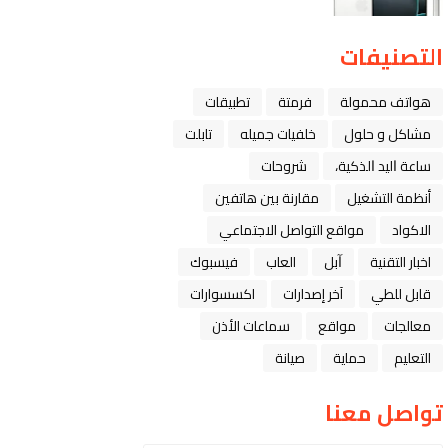
التصنيفات
هواتف محمولة
فرمتة
تطبيقات
مشاكل و حلول
خلفيات جميله
تابلت
ﺳﺎﻋﺔ ﺍﻟﻴﺪ ﺍﻟﺬﻛﻴﺔ،
شروحات
أنظمة التشغيل
مقارنة بين هاتفين
الاكواد
مواقع التواصل الاجتماعي
اخبار التقنية
ﺁﺑﻞ
العاب
فيسبوك
قابل للطي
آخر إصدارات
اكسسوارات
معالجات
مواقع
سماعات الأذن
التعليم
حماية
صيانة
تواصل معنا