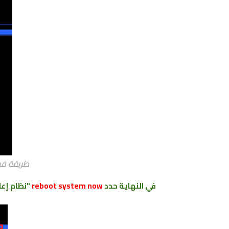
طريقة فرمتة 
في النهاية حدد
reboot system now
"نظام إعا