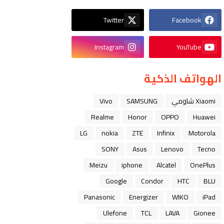
Twitter
Facebook
Instagram
YouTube
الهواتف الذكية
Xiaomi شاومي
SAMSUNG
Vivo
Realme
Honor
OPPO
Huawei
LG
nokia
ZTE
Infinix
Motorola
SONY
Asus
Lenovo
Tecno
Meizu
iphone
Alcatel
OnePlus
Google
Condor
HTC
BLU
Panasonic
Energizer
WIKO
iPad
Ulefone
TCL
LAVA
Gionee