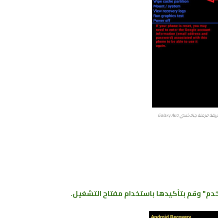
قة فرمتة جالاكسي Galaxy A60
دم" وقم بتأكيدها باستخدام مفتاح التشغيل.