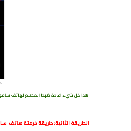
طري
هذا كل شيء
اعادة ضبط المصنع ﻟﻬﺎﺗﻒ ﺳﺎﻣﻮﺳﻨﺞ جلاكس
الطريقة الثانية: طريقة فرمتة هاتف ﺳﺎﻣﻮﺳﻨﺞ جلاكسي A60