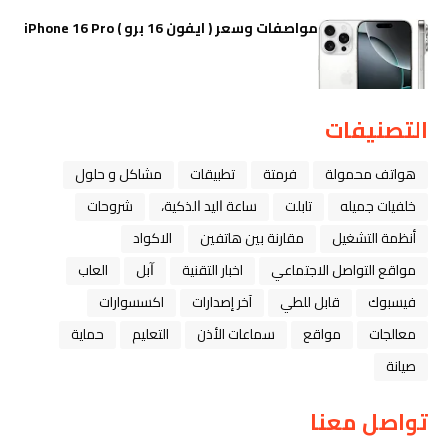
مواصفات وسعر ( ايفون 16 برو ) iPhone 16 Pro
التصنيفات
هواتف محمولة
فرمتة
تطبيقات
مشاكل و حلول
خلفيات جميله
تابلت
ﺳﺎﻋﺔ ﺍﻟﻴﺪ ﺍﻟﺬﻛﻴﺔ،
شروحات
أنظمة التشغيل
مقارنة بين هاتفين
الاكواد
مواقع التواصل الاجتماعي
اخبار التقنية
ﺁﺑﻞ
العاب
فيسبوك
قابل للطي
آخر إصدارات
اكسسوارات
معالجات
مواقع
سماعات الأذن
التعليم
حماية
صيانة
تواصل معنا