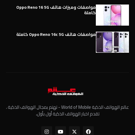
مواصفات وميزات هاتف Oppo Reno 16 5G
كاملة
مواصفات هاتف Oppo Reno 16c 5G كاملة
عالم الهواتف الذكية World of Mobile - ﺗﻬﺘﻢ ﺑﻤﺠﺎﻝ الهواتف الذكية ،
تقدم اخبار الهواتف الذكية أول بأول،