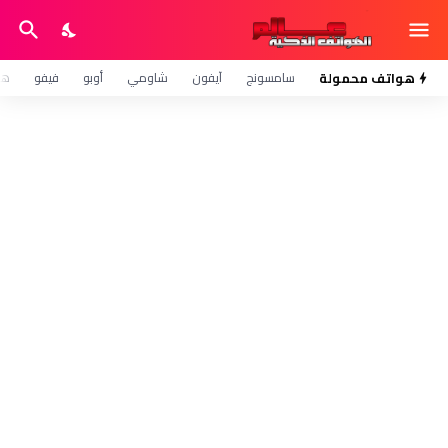
هواتف محمولة
سامسونج
آيفون
شاومي
أوبو
فيفو
هو