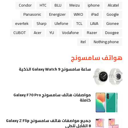
Condor
HTC
BLU
Meizu
iphone
Alcatel
Panasonic
Energizer
WIKO
iPad
Google
evertek
Sharp
Ulefone
TCL
LAVA
Gionee
CUBOT
Acer
YU
Vodafone
Razer
Doogee
itel
Nothing phone
هواتف سامسونج
ساعة سامسونج Galaxy Watch 9 الذكية
مواصفات هاتف سامسونج Galaxy F70 Pro
كاملة
جميع مواصفات هاتف سامسونج Galaxy Z Flip
8 القابل للطي