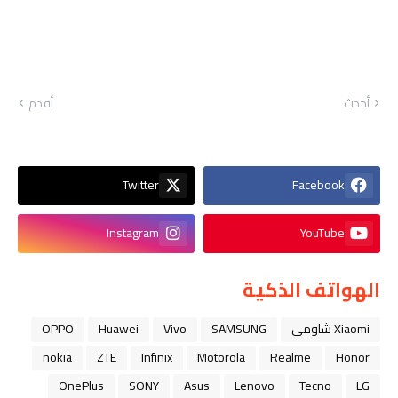
أحدث
أقدم
Twitter
Facebook
Instagram
YouTube
الهواتف الذكية
Xiaomi شاومي
SAMSUNG
Vivo
Huawei
OPPO
nokia
ZTE
Infinix
Motorola
Realme
Honor
OnePlus
SONY
Asus
Lenovo
Tecno
LG