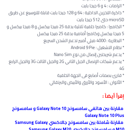
* الرامات : 4 و 6 جيجا بايت
* ذاكرة التخزين الداخلية : 64 و 128 جيجا بايت قابلة للتوسيع عن طريق
microSD حتى 512 جيجا بايت
* الكاميرا : كاميرا خلفية ثلاثية بدقة 25 ميجا بيكسل و 8 ميجا بيكسل و
5 ميجا بيكسل وكاميرا أمامية بدقة 25 ميجا بيكسل
* البطارية : 4000 ميلي أمبير تدعم الشحن السريع
* نظام التشغيل : Android 9 Pie
* يدعم شريحتين إتصال من نوع Nano Sim
* يدعم شبكات الإتصال الجيل الثاني 2G والجيل الثالث 3G والجيل الرابع
4G
* قارئ بصمات أصابع فى الجهة الخلفية
* الألوان : الأسود والأزرق والأبيض والبرتقالي
إقرأ أيضاً :
مقارنة بين هاتفي سامسونج Galaxy Note 10 و سامسونج
Galaxy Note 10 Plus
مقارنة شاملة بين سامسونج جالاكسي Samsung Galaxy
M10 و سامسونج جالاكسي Samsung Galaxy M20