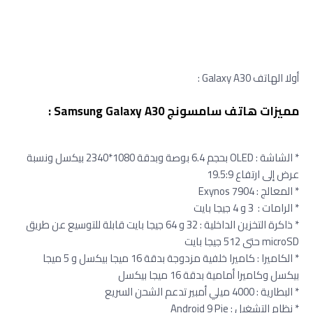
أولا الهاتف Galaxy A30 :
مميزات هاتف سامسونج Samsung Galaxy A30 :
* الشاشة : OLED بحجم 6.4 بوصة وبدقة 1080*2340 بيكسل ونسبة
عرض إلى ارتفاع 19.5:9
* المعالج : Exynos 7904
* الرامات : 3 و 4 جيجا بايت
* ذاكرة التخزين الداخلية : 32 و 64 جيجا بايت قابلة للتوسيع عن طريق
microSD حتى 512 جيجا بايت
* الكاميرا : كاميرا خلفية مزدوجة بدقة 16 ميجا بيكسل و 5 ميجا
بيكسل وكاميرا أمامية بدقة 16 ميجا بيكسل
* البطارية : 4000 ميلي أمبير تدعم الشحن السريع
* نظام التشغيل : Android 9 Pie