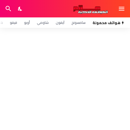
هواتف محمولة
سامسونج
آيفون
شاومي
أوبو
فيفو
هو