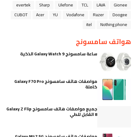
evertek
Sharp
Ulefone
TCL
LAVA
Gionee
CUBOT
Acer
YU
Vodafone
Razer
Doogee
itel
Nothing phone
هواتف سامسونج
ساعة سامسونج Galaxy Watch 9 الذكية
مواصفات هاتف سامسونج Galaxy F70 Pro
كاملة
جميع مواصفات هاتف سامسونج Galaxy Z Flip
8 القابل للطي
مواصفات هاتف سامسونج Galaxy M47 5G