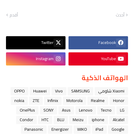
أحدث
أقدم
Twitter
Facebook
Instagram
YouTube
الهواتف الذكية
Xiaomi شاومي
SAMSUNG
Vivo
Huawei
OPPO
nokia
ZTE
Infinix
Motorola
Realme
Honor
OnePlus
SONY
Asus
Lenovo
Tecno
LG
Condor
HTC
BLU
Meizu
iphone
Alcatel
Panasonic
Energizer
WIKO
iPad
Google