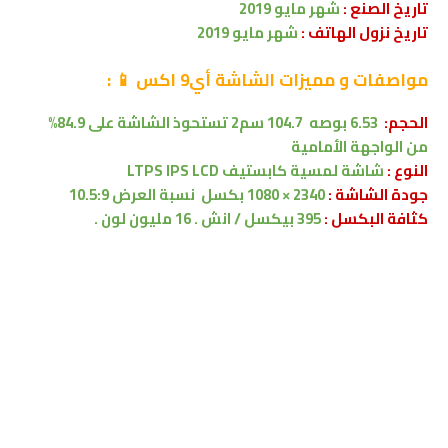
تاريخ الصنع :
شهر
مايو
2019
تاريخ نزول الهاتف :
شهر
مايو
2019
مواصفات
و مميزات الشاشة
أي9 اكس
📱
:
الحجم:
6.53 بوصه
104.7 سم2
تستحوذ الشاشة على 84.9%
من
الواجهة الأمامية
النوع :
شاشة لمسية
كابستيف
LTPS IPS LCD
جودة الشاشة :
2340 × 1080 بكسل
نسبة العرض 10.5:9
كثافة البكسل :
395 بيكسل / انش . 16 مليون لون .