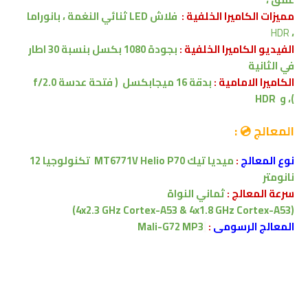
مميزات
الكاميرا الخلفية :
فلاش LED ثنائي النغمة ، بانوراما
HDR
،
الفيديو الكاميرا الخلفية :
بجودة 1080 بكسل بنسبة 30 اطار
في الثانية
الكاميرا الامامية :
بدقة 16 ميجابكسل
( فتحة عدسة f/2.0
)
،
و
HDR
المعالج 💿 :
نوع المعالج
:
ميديا تيك
MT6771V Helio P70
تكنولوجيا 12
نانومتر
سرعة المعالج :
ثماني النواة
(4x2.3 GHz Cortex-A53 & 4x1.8 GHz Cortex-A53)
المعالج الرسومى
:
Mali-G72 MP3