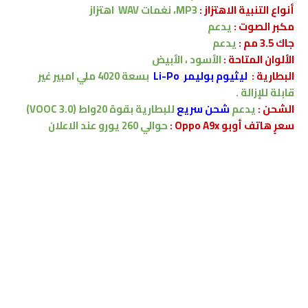
أنواع التنبية الاهتزاز :
MP3، نغمات WAV
اهتزاز
مكبر الصوت :
يدعم
جاك 3.5 مم :
يدعم
الألوان المتاحة :
الأسود ، الأبيض
البطارية
:
ليثيوم بوليمر Li-Po
بسعة
4020
ملي امبير
غير
قابلة للإزالة .
الشحن
:
يدعم
شحن سريع
للبطارية
بقوة 20واط (VOOC 3.0)
سعرٍ هاتف أوبو Oppo A9x :
حوالي 260 يورو
عند الاعلان