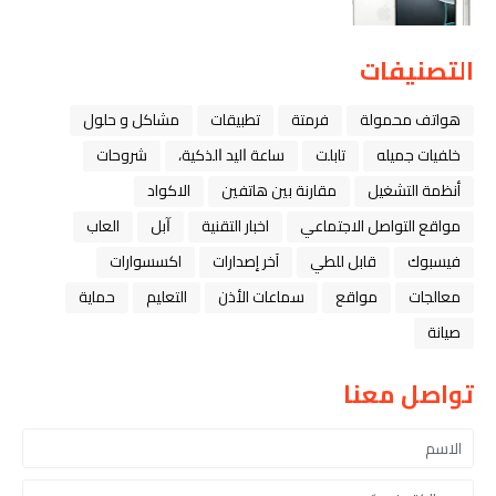
التصنيفات
هواتف محمولة
فرمتة
تطبيقات
مشاكل و حلول
خلفيات جميله
تابلت
ﺳﺎﻋﺔ ﺍﻟﻴﺪ ﺍﻟﺬﻛﻴﺔ،
شروحات
أنظمة التشغيل
مقارنة بين هاتفين
الاكواد
مواقع التواصل الاجتماعي
اخبار التقنية
ﺁﺑﻞ
العاب
فيسبوك
قابل للطي
آخر إصدارات
اكسسوارات
معالجات
مواقع
سماعات الأذن
التعليم
حماية
صيانة
تواصل معنا