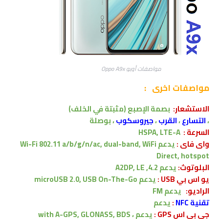
مواصفات أوبو Oppo A9x
مواصفات اخرى
:
الاستشعار
:
بصمة الإصبع
(مثبتة في الخلف)
،
التسارع
،
القرب
،
جيروسكوب
، بوصلة
السرعة :
HSPA, LTE-A
واى فاى :
يدعم Wi-Fi 802.11 a/b/g/n/ac, dual-band, WiFi
Direct, hotspot
البلوتوث:
يدعم
4.2, A2DP, LE
يو اس بي USB :
يدعم
microUSB 2.0, USB On-The-Go
الراديو:
يدعم FM
تقنية NFC
:
يدعم
جى بى اس GPS :
يدعم ،
with A-GPS, GLONASS, BDS