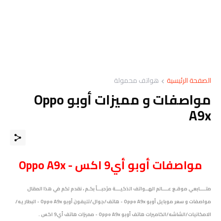
الصفحة الرئيسية
هواتف محمولة
مواصفات و مميزات أوبو Oppo
A9x
مواصفات
أوبو أي9 اكس - Oppo A9x
متــــابعي موقـع عــــالم الهــواتف الذكيـــة مرْحبـــاً بكـم ، نقدم لكم في هذا المقال
مواصفات و سعر موبايل
أوبو Oppo A9x - هاتف/جوال/تليفون
أوبو Oppo A9x
- البطاريه/
الامكانيات/الشاشه/الكاميرات هاتف
أوبو Oppo A9x - مميزات هاتف
أي9 اكس
.