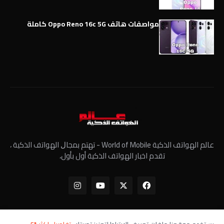
مواصفات هاتف Oppo Reno 16c 5G كاملة
عالم الهواتف الذكية World of Mobile - ﺗﻬﺘﻢ ﺑﻤﺠﺎﻝ الهواتف الذكية ،
تقدم اخبار الهواتف الذكية أول بأول،