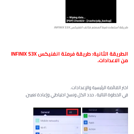
ﻃﺮﻳﻘﺔ ﺍﺳﺘﻌﺎﺩﺓ ﺿﺒﻂ ﺍﻟﻤﺼﻨﻊ هاتف انفنيكس INFINIX S3X
الطريقة الثانية: طريقة فرمتة انفنيكس INFINIX S3X
من الاعدادات.
اختر القائمة الرئيسية والإعدادات.
في الخطوة التالية ، حدد الكل ونسخ احتياطي وإعادة تعيين.