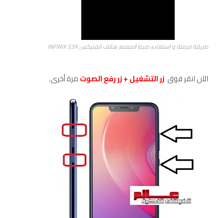
ﻃﺮﻳﻘﺔ فرمتة و ﺍﺳﺘﻌﺎﺩﺓ ﺿﺒﻂ ﺍﻟﻤﺼﻨﻊ هاتف انفنيكس INFINIX S3X
الآن انقر فوق
زر التشغيل + زر
رفع الصوت
مرة أخرى.