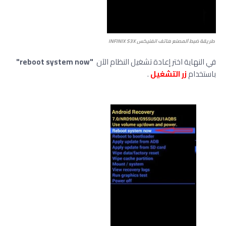
ﻃﺮﻳﻘﺔ ﺿﺒﻂ ﺍﻟﻤﺼﻨﻊ هاتف انفنيكس INFINIX S3X
في النهاية اختر إعادة تشغيل النظام الآن
"reboot system now"
باستخدام
زر التشغيل
.