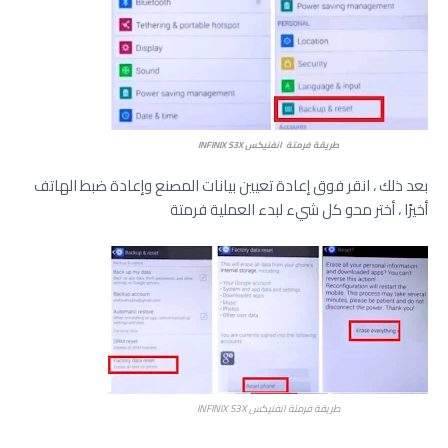
ﻃﺮﻳﻘﺔ فرمتة انفنيكس INFINIX S3X
بعد ذلك ، انقر فوق إعادة تعيين بيانات المصنع وإعادة ضبط الهاتف
أخيرًا ، أختر محو كل شيء لبدء العملية فرمتة
ﻃﺮﻳﻘﺔ فرمتة انفنيكس INFINIX S3X