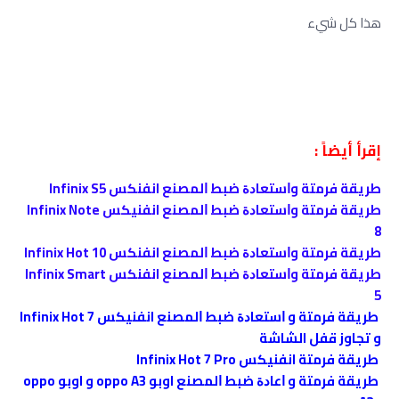
هذا كل شيء
إقرأ أيضاً :
طريقة فرمتة وﺍﺳﺘﻌﺎﺩﺓ ﺿﺒﻂ ﺍﻟﻤﺼﻨﻊ انفنكس Infinix S5
طريقة فرمتة وﺍﺳﺘﻌﺎﺩﺓ ﺿﺒﻂ ﺍﻟﻤﺼﻨﻊ انفنيكس Infinix Note
8
طريقة فرمتة وﺍﺳﺘﻌﺎﺩﺓ ﺿﺒﻂ ﺍﻟﻤﺼﻨﻊ انفنكس Infinix Hot 10
طريقة فرمتة وﺍﺳﺘﻌﺎﺩﺓ ﺿﺒﻂ ﺍﻟﻤﺼﻨﻊ انفنكس Infinix Smart
5
ﻃﺮﻳﻘﺔ فرمتة و ﺍﺳﺘﻌﺎﺩﺓ ﺿﺒﻂ ﺍﻟﻤﺼﻨﻊ انفنيكس Infinix Hot 7
و تجاوز قفل الشاشة
ﻃﺮﻳﻘﺔ فرمتة انفنيكس Infinix Hot 7 Pro
طريقة فرمتة و ﺍﻋﺎﺩﺓ ﺿﺒﻂ ﺍﻟﻤﺼﻨﻊ اوبو oppo A3 و اوبو oppo