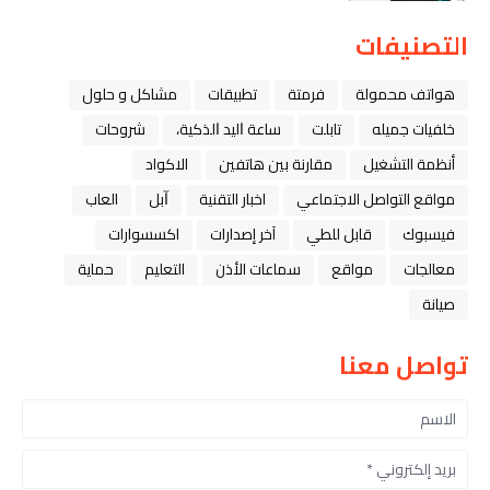
التصنيفات
هواتف محمولة
فرمتة
تطبيقات
مشاكل و حلول
خلفيات جميله
تابلت
ﺳﺎﻋﺔ ﺍﻟﻴﺪ ﺍﻟﺬﻛﻴﺔ،
شروحات
أنظمة التشغيل
مقارنة بين هاتفين
الاكواد
مواقع التواصل الاجتماعي
اخبار التقنية
ﺁﺑﻞ
العاب
فيسبوك
قابل للطي
آخر إصدارات
اكسسوارات
معالجات
مواقع
سماعات الأذن
التعليم
حماية
صيانة
تواصل معنا