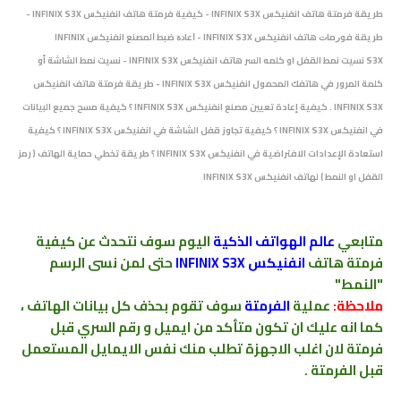
طريقة فرمتة هاتف انفنيكس INFINIX S3X - كيفية فرمتة هاتف انفنيكس INFINIX S3X -
ﻃﺮﻳﻘﺔ ﻓﻮﺭﻣﺎﺕ هاتف انفنيكس INFINIX S3X - ﺍﻋﺎﺩﺓ ﺿﺒﻂ ﺍﻟﻤﺼﻨﻊ انفنيكس INFINIX
S3X نسيت نمط القفل او كلمه السر هاتف انفنيكس INFINIX S3X - نسيت نمط الشاشة أو
كلمة المرور في هاتفك المحمول انفنيكس INFINIX S3X - طريقة فرمتة هاتف انفنيكس
INFINIX S3X .
كيفية إعادة تعيين مصنع انفنيكس INFINIX S3X ؟ كيفية مسح جميع البيانات
في انفنيكس INFINIX S3X ؟ كيفية تجاوز قفل الشاشة في انفنيكس INFINIX S3X ؟ كيفية
استعادة الإعدادات الافتراضية في انفنيكس INFINIX S3X ؟
طريقة تخطي حماية الهاتف ( رمز
القفل او النمط ) ﻟﻬﺎﺗﻒ انفنيكس INFINIX S3X
متابعي
عالم الهواتف الذكية
اليوم سوف نتحدث عن كيفية
فرمتة
هاتف
انفنيكس INFINIX S3X
حتى لمن نسى الرسم
"النمط"
ملاحظة:
عملية
الفرمتة
سوف تقوم بحذف كل بيانات الهاتف ،
كما انه عليك ان تكون متأكد من ايميل و رقم السري قبل
فرمتة لان اغلب الاجهزة تطلب منك نفس الايمايل المستعمل
قبل الفرمتة .