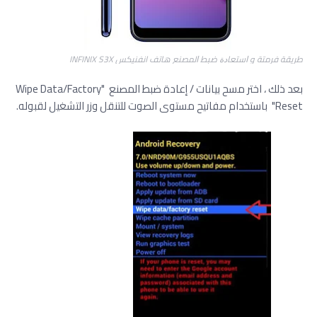
ﻃﺮﻳﻘﺔ فرمتة و ﺍﺳﺘﻌﺎﺩﺓ ﺿﺒﻂ ﺍﻟﻤﺼﻨﻊ هاتف انفنيكس INFINIX S3X
بعد ذلك ، اختر مسح بيانات / إعادة ضبط المصنع "Wipe Data/Factory
Reset" باستخدام مفاتيح مستوى الصوت للتنقل وزر التشغيل لقبوله.