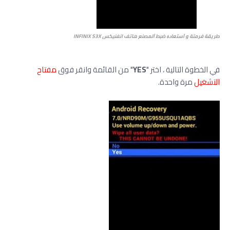
ﻃﺮﻳﻘﺔ فرمتة و ﺍﺳﺘﻌﺎﺩﺓ ﺿﺒﻂ ﺍﻟﻤﺼﻨﻊ هاتف انفنيكس INFINIX S3X
في الخطوة التالية ، اختر "
YES
" من القائمة وانقر فوق
مفتاح
التشغيل
مرة واحدة.