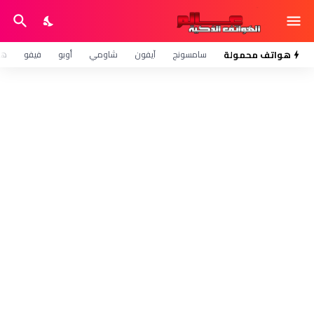
هواتف محمولة
سامسونج
آيفون
شاومي
أوبو
فيفو
هو