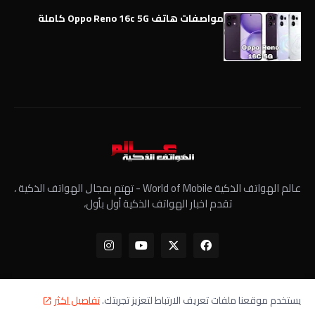
مواصفات هاتف Oppo Reno 16c 5G كاملة
عالم الهواتف الذكية World of Mobile - ﺗﻬﺘﻢ ﺑﻤﺠﺎﻝ الهواتف الذكية ،
تقدم اخبار الهواتف الذكية أول بأول،
يستخدم موقعنا ملفات تعريف الارتباط لتعزيز تجربتك.
تفاصيل اكثر
الرئيسية
معلومات عنا
سياسة الخصوصية
اتصل بنا