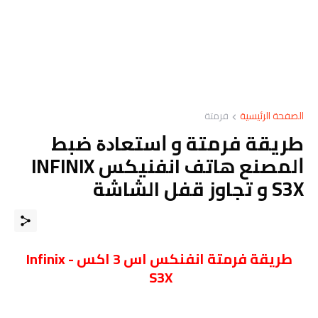
الصفحة الرئيسية
فرمتة
ﻃﺮﻳﻘﺔ فرمتة و ﺍﺳﺘﻌﺎﺩﺓ ﺿﺒﻂ
ﺍﻟﻤﺼﻨﻊ هاتف انفنيكس INFINIX
S3X و تجاوز قفل الشاشة
طريقة فرمتة انفنكس اس 3 اكس - Infinix
S3X