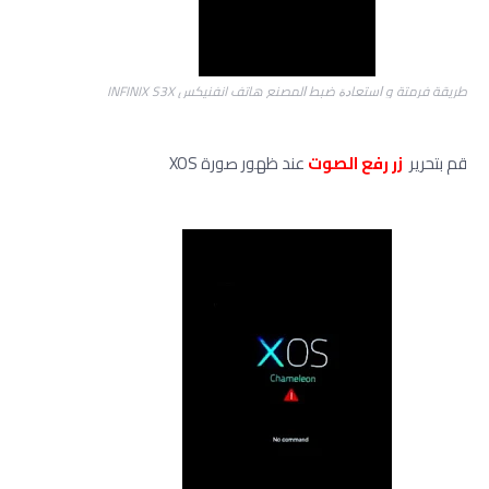
ﻃﺮﻳﻘﺔ فرمتة و ﺍﺳﺘﻌﺎﺩﺓ ﺿﺒﻂ ﺍﻟﻤﺼﻨﻊ هاتف انفنيكس INFINIX S3X
قم بتحرير
زر
رفع الصوت
عند ظهور صورة XOS