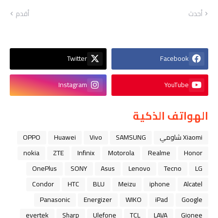
أحدث
أقدم
Twitter
Facebook
Instagram
YouTube
الهواتف الذكية
Xiaomi شاومي
SAMSUNG
Vivo
Huawei
OPPO
nokia
ZTE
Infinix
Motorola
Realme
Honor
OnePlus
SONY
Asus
Lenovo
Tecno
LG
Condor
HTC
BLU
Meizu
iphone
Alcatel
Panasonic
Energizer
WIKO
iPad
Google
evertek
Sharp
Ulefone
TCL
LAVA
Gionee