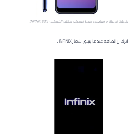
ﻃﺮﻳﻘﺔ فرمتة و ﺍﺳﺘﻌﺎﺩﺓ ﺿﺒﻂ ﺍﻟﻤﺼﻨﻊ هاتف انفنيكس INFINIX S3X
اترك زر الطاقة عندما ينبثق شعار INFINIX .