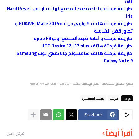
A3s
طريقة فرمتة ﻮ اعادة ضبط المصنع ﻟﻬﺎﺗﻒ إريس Hard Reset
Iris
طريقة فرمتة هاتف هواوي ميت HUAWEI Mate 20 Pro و
تجاوز قفل الشاشة
طريقة فرمتة و ﺍﻋﺎﺩﺓ ﺿﺒﻂ ﺍﻟﻤﺼﻨﻊ اوبو oppo F9
طريقة فرمتة هاتف HTC Desire 12 | 12 plus
طريقة فرمتة هاتف سامسونج جالاكسي نوت Samsung
Galaxy Note 9
جميع الحقوق محفوظة
© عالم الهواتف الذكية https://www.gsminsark.com/
Tags
فرمتة
فرمتة انفنيكس
Facebook
أقرأ أيضاً
عرض الكل