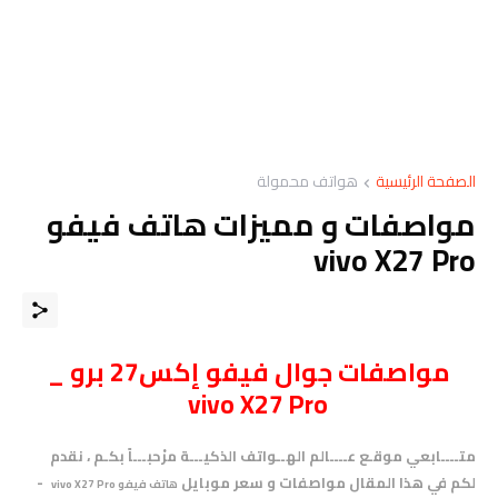
الصفحة الرئيسية
هواتف محمولة
مواصفات و مميزات هاتف فيفو
vivo X27 Pro
مواصفات
جوال
فيفو إكس27 برو _
vivo X27 Pro
متــــابعي موقـع عــــالم الهــواتف الذكيـــة مرْحبـــاً بكـم ، نقدم
لكم في هذا المقال مواصفات و سعر موبايل
-
هاتف فيفو vivo X27 Pro