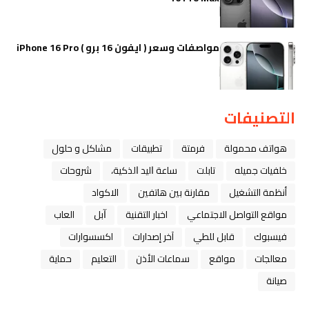
مواصفات وسعر ( ايفون 16 برو ) iPhone 16 Pro
التصنيفات
هواتف محمولة
فرمتة
تطبيقات
مشاكل و حلول
خلفيات جميله
تابلت
ﺳﺎﻋﺔ ﺍﻟﻴﺪ ﺍﻟﺬﻛﻴﺔ،
شروحات
أنظمة التشغيل
مقارنة بين هاتفين
الاكواد
مواقع التواصل الاجتماعي
اخبار التقنية
ﺁﺑﻞ
العاب
فيسبوك
قابل للطي
آخر إصدارات
اكسسوارات
معالجات
مواقع
سماعات الأذن
التعليم
حماية
صيانة