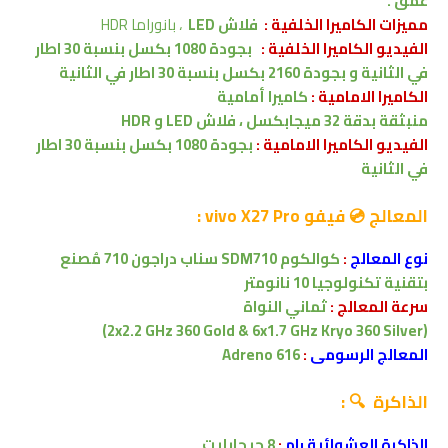
عمق .
مميزات
الكاميرا الخلفية :
فلاش LED
، بانوراما
HDR
الفيديو الكاميرا الخلفية :
بجودة 1080 بكسل بنسبة 30 اطار
في الثانية
و
بجودة 2160 بكسل بنسبة 30 اطار في الثانية
الكاميرا الامامية :
كاميرا أمامية
منبثقة
بدقة 32
ميجابكسل
،
فلاش LED
و
HDR
الفيديو الكاميرا
الامامية :
بجودة 1080 بكسل بنسبة 30 اطار
في الثانية
المعالج 💿 فيفو vivo X27 Pro :
نوع المعالج
:
كوالكوم SDM710 سناب دراجون 710
مُصنع
بتقنية
تكنولوجيا 10 نانومتر
سرعة المعالج :
ثماني النواة
(2x2.2 GHz 360 Gold & 6x1.7 GHz Kryo 360 Silver)
المعالج الرسومى
:
Adreno 616
الذاكرة 🔍 :
الذاكرة العشوائية رام
:
8 جيجابايت