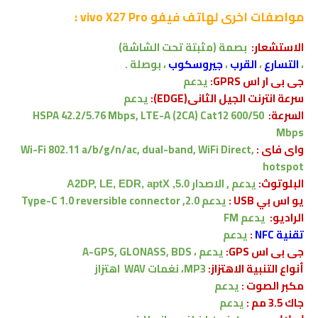
مواصفات اخرى
لهاتف فيفو vivo X27 Pro :
الاستشعار:
بصمة (مثبتة تحت الشاشة)
،
التسارع
،
القرب
،
جيروسكوب
، بوصلة .
جى بى ار اس GPRS:
يدعم
سرعة انترنت الجيل الثانى(EDGE):
يدعم
السرعة:
HSPA 42.2/5.76 Mbps, LTE-A (2CA) Cat12 600/50
Mbps
واى فاى :
Wi-Fi 802.11 a/b/g/n/ac, dual-band, WiFi Direct,
hotspot
البلوتوث:
يدعم , الاصدار
5.0, A2DP, LE, EDR, aptX
يو اس بي USB :
يدعم
2.0, Type-C 1.0 reversible connector
الراديو:
يدعم FM
تقنية NFC
:
يدعم
جى بى اس GPS:
يدعم ،
A-GPS, GLONASS, BDS
أنواع التنبية الاهتزاز:
MP3، نغمات WAV
اهتزاز
مكبر الصوت :
يدعم
جاك 3.5 مم :
يدعم