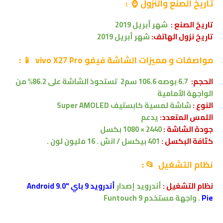
تاريخ الصنع والنزول ⌚ :
تاريخ الصنع :
شهر أبريل 2019
تاريخ نزول الهاتف:
شهر أبريل 2019
مواصفات
و مميزات الشاشة فيفو vivo X27 Pro
📱
:
الحجم:
6.7 بوصه
106.6 سم2
تستحوذ الشاشة على 86.2% من
الواجهة الأمامية
النوع :
شاشة لمسية
كابستيف
Super AMOLED
اللمس المتعدد:
يدعم
جودة الشاشة :
2440 × 1080 بكسل
كثافة البكسل :
401 بيكسل / انش . 16 مليون لون .
نظام التشغيل 📂 :
نظام التشغيل :
أندرويد إصدار
أندرويد 9 باي "Android 9.0
Pie
.
واجهة مستخدم
Funtouch 9