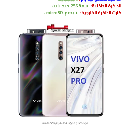
الذاكرة الداخلية:
سعة 256
جيجابايت
كارت الذاكرة الخارجية:
لا
يدعم microSD ،
مواصفات و مميزات هاتف فيفو vivo X27 Pro