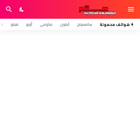
هواتف محمولة
سامسونج
آيفون
شاومي
أوبو
فيفو
هو