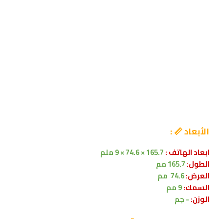
الأبعاد 📏 :
ابعاد الهاتف :
165.7 × 74.6 × 9 ملم
الطول:
165.7 مم
العرض:
74.6 مم
السمك:
9 مم
الوزن:
- جم