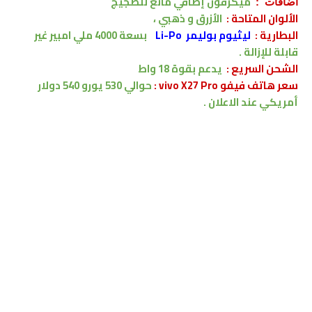
ميكرفون إضافي مانع للضجيج
اضافات :
الألوان المتاحة :
الأزرق و ذهبي ،
البطارية
:
ليثيوم بوليمر Li-Po
بسعة
4000
ملي امبير
غير
قابلة للإزالة .
الشحن السريع :
يدعم
بقوة 18 واط
سعر هاتف فيفو vivo X27 Pro :
حوالي 530 يورو
540 دولار
أمريكي
عند الاعلان .