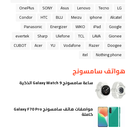
OnePlus
SONY
Asus
Lenovo
Tecno
LG
Condor
HTC
BLU
Meizu
iphone
Alcatel
Panasonic
Energizer
WIKO
iPad
Google
evertek
Sharp
Ulefone
TCL
LAVA
Gionee
CUBOT
Acer
YU
Vodafone
Razer
Doogee
itel
Nothing phone
هواتف سامسونج
ساعة سامسونج Galaxy Watch 9 الذكية
مواصفات هاتف سامسونج Galaxy F70 Pro
كاملة