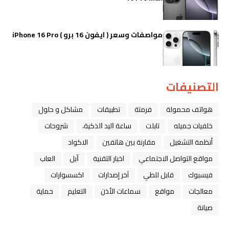
مواصفات وسعر ( ايفون 16 برو ) iPhone 16 Pro
التصنيفات
هواتف محمولة
فرمتة
تطبيقات
مشاكل و حلول
خلفيات جميله
تابلت
ﺳﺎﻋﺔ ﺍﻟﻴﺪ ﺍﻟﺬﻛﻴﺔ،
شروحات
أنظمة التشغيل
مقارنة بين هاتفين
الاكواد
مواقع التواصل الاجتماعي
اخبار التقنية
ﺁﺑﻞ
العاب
فيسبوك
قابل للطي
آخر إصدارات
اكسسوارات
معالجات
مواقع
سماعات الأذن
التعليم
حماية
صيانة