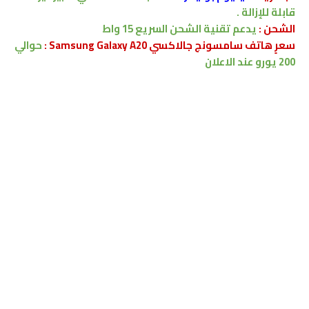
قابلة للإزالة .
الشحن
:
يدعم
تقنية الشحن السريع
15 واط
سعرٍ هاتف سامسونج جالاكسي Samsung Galaxy A20 :
حوالي
200 يورو عند الاعلان