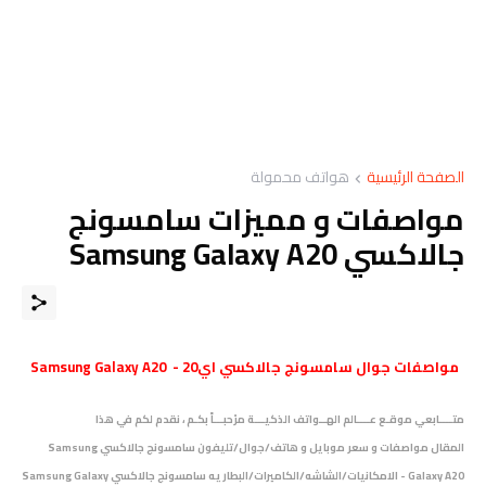
الصفحة الرئيسية
هواتف محمولة
مواصفات و مميزات سامسونج
جالاكسي Samsung Galaxy A20
مواصفات
جوال
سامسونج جالاكسي اي20 - Samsung Galaxy A20
متــــابعي موقـع عــــالم الهــواتف الذكيـــة مرْحبـــاً بكـم ،
نقدم لكم في هذا
المقال
مواصفات و سعر موبايل و هاتف/جوال/تليفون سامسونج جالاكسي Samsung
Galaxy A20 - الامكانيات/الشاشه/الكاميرات/البطاريه سامسونج جالاكسي Samsung Galaxy