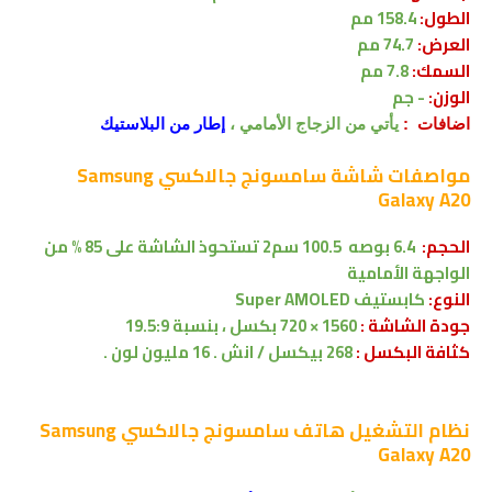
الطول:
158.4 مم
العرض:
74.
7
مم
السمك:
8
7.
مم
الوزن:
- جم
اضافات :
يأتي
من الزجاج
الأمامي ،
إطار من البلاستيك
مواصفات شاشة
سامسونج جالاكسي Samsung
Galaxy A20
الحجم:
6.4 بوصه
100.5 سم2
تستحوذ الشاشة على 85 % من
الواجهة الأمامية
النوع:
كابستيف
Super AMOLED
جودة الشاشة :
1560 × 720 بكسل
، بنسبة 19.5:9
كثافة البكسل :
268 بيكسل / انش . 16 مليون لون .
نظام التشغيل
هاتف سامسونج جالاكسي Samsung
Galaxy A20