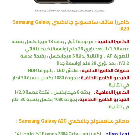
مواصفات و مميزات سامسونج جالاكسي Samsung Galaxy A20
كاميرا
هاتف سامسونج جالاكسي Samsung Galaxy
A20:
الكاميرا الخلفية :
مزدوجة الأولى بدقة 13 ميجابكسل
بفتحة
عدسة f/1.9
،
بعد بؤري 28 ملم
(واسعة)
ضبط تلقائي
للصورة
AF
.
والثانية بدقة 5 ميجابكسل
،
بفتحة عدسة
f/2.2
،
بعد بؤري 28 ملم
(واسعة جدا)
مميزات
الكاميرا الخلفية :
فلاش LED
، بانوراما
HDR
الفيديو الكاميرا الخلفية :
بجودة 1080 بكسل بنسبة 30 اطار
في الثانية
الكاميرا الامامية :
بدقة 8
ميجابكسل ، فتحة عدسة f/2.0
الفيديو الكاميرا
الامامية
:
بجودة 1080 بكسل بنسبة 30 اطار
في الثانية .
معالج
سامسونج جالاكسي Samsung Galaxy A20 :
نوع المعالج
:
إكسينوس
Exynos 7884 Octa
تكنولوجيا 14