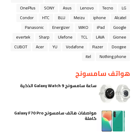
OnePlus
SONY
Asus
Lenovo
Tecno
LG
Condor
HTC
BLU
Meizu
iphone
Alcatel
Panasonic
Energizer
WIKO
iPad
Google
evertek
Sharp
Ulefone
TCL
LAVA
Gionee
CUBOT
Acer
YU
Vodafone
Razer
Doogee
itel
Nothing phone
هواتف سامسونج
ساعة سامسونج Galaxy Watch 9 الذكية
مواصفات هاتف سامسونج Galaxy F70 Pro
كاملة