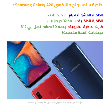
ذاكرة
سامسونج جالاكسي Samsung Galaxy A20 :
الذاكرة العشوائية رام
:
3 جيجابايت
الذاكرة الداخلية:
سعة
32 جيجابايت
كارت الذاكرة الخارجية:
يدعم
microSD
تصل إلي 512
جيجابايت
(فتحة مخصصة)
مواصفات و مميزات سامسونج جالاكسي Samsung Galaxy A20