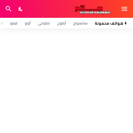
هواتف محمولة
سامسونج
آيفون
شاومي
أوبو
فيفو
هو