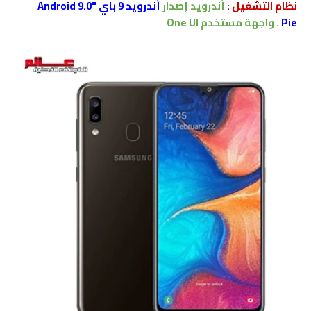
نظام التشغيل :
أندرويد إصدار
أندرويد 9 باي "Android 9.0
Pie
.
واجهة مستخدم One UI