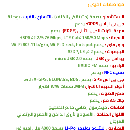
مواصفات اخرى
;
الاستشعار:
بصمة (مثبتة في الخلف) ،
التسارع
،
القرب
،
بوصلة
جى بى ار اس GPRS:
يدعم
سرعة انترنت الجيل الثانى(EDGE):
يدعم
السرعة :
HSPA 42.2/5.76 Mbps, LTE Cat4 150/50 Mbps
واى فاى :
يدعم
Wi-Fi 802.11 b/g/n, Wi-Fi Direct, hotspot
البلوتوث :
يدعم
4.2, A2DP, LE
يو اس بي USB :
يدعم
microUSB 2.0
الراديو:
يدعم RADIO FM
تقنية NFC
:
يدعم
جى بى اس GPS:
يدعم ،
with A-GPS, GLONASS, BDS
أنواع التنبية الاهتزاز:
MP3، نغمات WAV
اهتزاز
مكبر الصوت :
يدعم
جاك 3.5 مم :
يدعم
اضافات :
ميكرفون إضافي مانع للضجيج
الألوان المتاحة :
الأسود والأزرق الداكن والأحمر والبرتقالي
المرجان
البطارية
:
ليثيوم بوليمر Li-Po
بسعة
4000
ملي امبير
غير