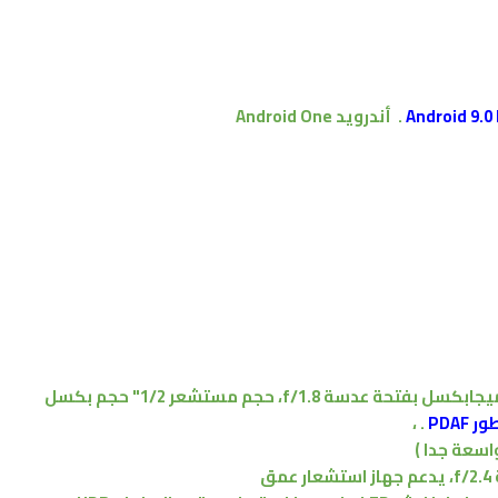
.
أندرويد
Android One
بفتحة عدسة f/1.8،
حجم مستشعر 1/2"
حجم بكسل
PDAF
.
،
اسعة جدا )
،
يدعم جهاز استشعار عمق