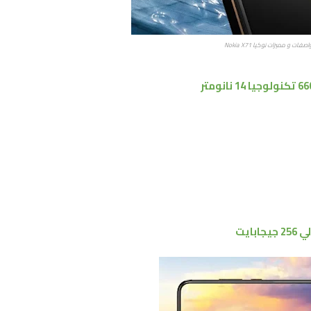
صفات و مميزات نوكيا Nokia X71
تكنولوجيا 14 نانومتر
ي
256 جيجابايت