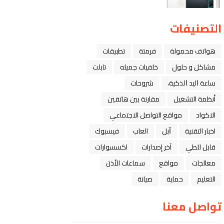
التصنيفات
هواتف محمولة
فرمتة
تطبيقات
مشاكل و حلول
خلفيات جميله
تابلت
ﺳﺎﻋﺔ ﺍﻟﻴﺪ ﺍﻟﺬﻛﻴﺔ،
شروحات
أنظمة التشغيل
مقارنة بين هاتفين
الاكواد
مواقع التواصل الاجتماعي
اخبار التقنية
ﺁﺑﻞ
العاب
فيسبوك
قابل للطي
آخر إصدارات
اكسسوارات
معالجات
مواقع
سماعات الأذن
التعليم
حماية
صيانة
تواصل معنا