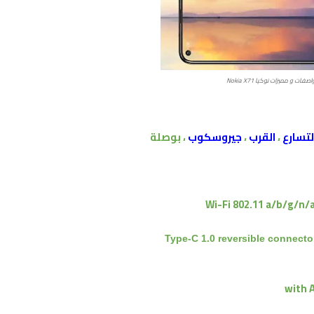
صفات و مميزات نوكيا Nokia X71
لتسارع
،
القرب
،
جيروسكوب
، بوصلة
Wi-Fi 802.11 a/b/g/n/a
with 