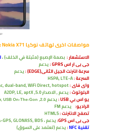
موا
مواصفات اخرى
لهاتف نوكيا Nokia X71 :
الاستشعار
:
بصمة الإصبع
(مثبتة في الخلف) ،
ا
جى بى ار اس GPRS :
يدعم
سرعة انترنت الجيل الثانى(EDGE) :
يدعم
السرعة :
HSPA, LTE-A
واى فاى :
c, dual-band, WiFi Direct, hotspot
البلوتوث :
يدعم , الاصدار
5.0, A2DP, LE, aptX
يو اس بي USB :
يدعم
2.0, Type-C 1.0 reversible connector, USB On-The-Gon
الراديو:
يدعم FM
تصفح الانترنت :
HTML5
جى بى اس GPS:
يدعم ،
A-GPS, GLONASS, BDS
تقنية NFC
:
يدعم
(تعتمد على السوق)