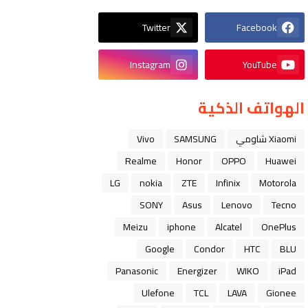
Twitter
Facebook
Instagram
YouTube
الهواتف الذكية
Xiaomi شاومي
SAMSUNG
Vivo
Realme
Honor
OPPO
Huawei
LG
nokia
ZTE
Infinix
Motorola
SONY
Asus
Lenovo
Tecno
Meizu
iphone
Alcatel
OnePlus
Google
Condor
HTC
BLU
Panasonic
Energizer
WIKO
iPad
Ulefone
TCL
LAVA
Gionee