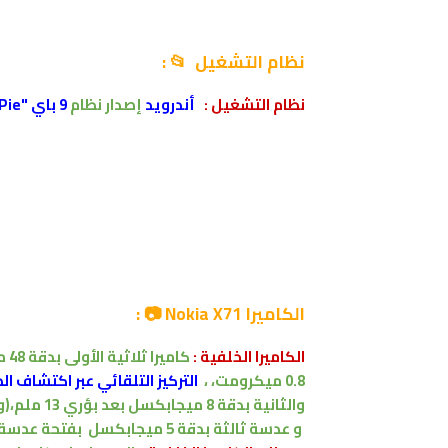
نظام التشغيل 📂 :
نظام التشغيل
:
أندرويد
إصدار
نظام
9 باي "Android 9.0 Pie
الكاميرا Nokia X71 📷 :
الكاميرا الخلفية :
كاميرا ثلاثية
الأولى
بدقة
48 ميجابكسل
0.8 ميكرومت
،
،
التركيز التلقائي عبر اكتشاف الطور 
والثانية بدقة 8 ميجابكسل
بعد بؤري 13 ملم،
(و
و عدسة ثالثة
بدقة
5 ميجابكسل
بفتحة عدسة f/2.4