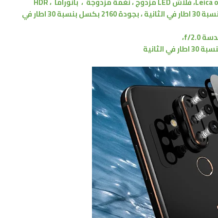
فلاش LED مزدوج
، نغمة
مزدوجة
،
بانوراما ، HDR
،
بجودة 2160 بكسل بنسبة 30 اطار في
f/2.0،