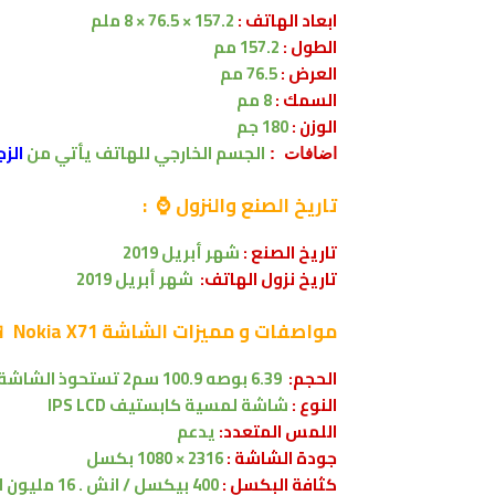
157.2 × 76.5 × 8 ملم
ابعاد الهاتف :
157.2 مم
الطول :
76.5 مم
العرض :
8 مم
السمك :
180 جم
الوزن :
زجاج
من
الخارجي للهاتف يأتي
الجسم
اضافات :
تاريخ الصنع والنزول ⌚ :
2019
أبريل
شهر
تاريخ الصنع :
شهر أبريل 2019
تاريخ نزول الهاتف:

Nokia X71
و مميزات الشاشة
مواصفات
 الشاشة على 83.9% من
100.9 سم2
6.39 بوصه
الحجم:
IPS LCD
كابستيف
شاشة لمسية
النوع :
يدعم
اللمس المتعدد:
2316 × 1080 بكسل
جودة الشاشة :
400 بيكسل / انش . 16 مليون لون .
:
كثافة البكسل