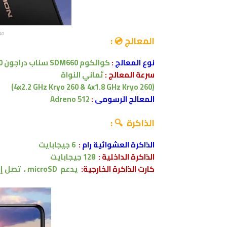
موا
المعالج 💿 :
نوع المعالج
:
كوالكوم SDM660 سناب دراجون 660
سرعة المعالج :
ثماني النواة
(4x2.2 GHz Kryo 260 & 4x1.8 GHz Kryo 260)
المعالج الرسومى
:
Adreno 512
الذاكرة 🔍 :
الذاكرة العشوائية رام
:
6
جيجابايت
الذاكرة الداخلية :
128 جيجابايت
كارت الذاكرة الخارجية:
يدعم
microSD ،
تصل إل