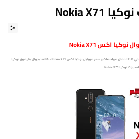
Nokia X7
ال
نوكيا اكس Nokia X71
متــــابعي موقـع عــــالم الهــواتف الذكيـــة مرْحبـــاً بكـم ، نقدم لكم في هذا المقال مواصفات و سعر موبايل نوكيا اكس Nokia X71 - هاتف/جوال/تليفون نوكيا