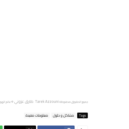
Tarek Azzouni طارق عزوني
جميع الحقوق محفوظة
© عالم الهو
Tags
مشاكل و حلول
معلومات مفيدة