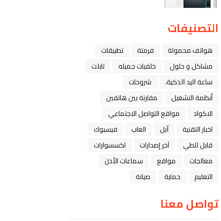
التصنيفات
هواتف محمولة
فرمتة
تطبيقات
مشاكل و حلول
خلفيات جميله
تابلت
ﺳﺎﻋﺔ ﺍﻟﻴﺪ ﺍﻟﺬﻛﻴﺔ،
شروحات
أنظمة التشغيل
مقارنة بين هاتفين
الاكواد
مواقع التواصل الاجتماعي
اخبار التقنية
ﺁﺑﻞ
العاب
فيسبوك
قابل للطي
آخر إصدارات
اكسسوارات
معالجات
مواقع
سماعات الأذن
التعليم
حماية
صيانة
تواصل معنا