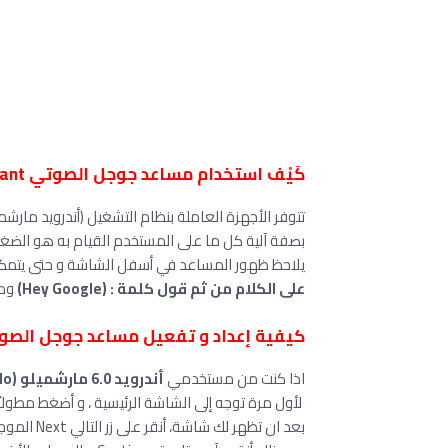
كَيْف استخدام مساعد جوجل الصوتي Google Assistant، على هاتفي؟
تتوفر الأجهزة العاملة بنظام التشغيل (أندرويد مارشم
بصفة آلية كل ما على المستخدم القيام به هو الضغط 
يلاحظ ظهور المساعد في أسفل الشاشة و حتى يتم
على الكلام من ثم قول كلمة : (Hey Google)
وطل
كيفية إعداد و تفعيل مساعد جوجل الصوتي le Assistant
اذا كنت من مستخدمي
أندرويد 6.0 مارشميلو (marshmello)
لأول مرة توجه إلى الشاشة الرئيسية ، و أضغط مطولاً 
بعد ان تظهر لك شاشة، أنقر على زر التالي Next الموجود في الأسفل