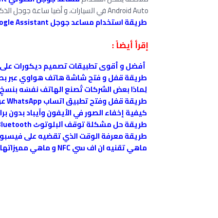
Android Auto في السيارات، و أضيا ساعة جوجل الذكية، وPixel Buds، فضلاً عن منتجات أمان Nest، و غيرها
طريقة استخدام مساعد جوجل Google Assistant باللغة العربية ؟
إقرأ أيضاً :
أفضل و أقوى تطبيقات تصميم ديكورات على أ
طريقة قفل و فتح شاشة هاتف هواوي عبر بصمة الوجه face unlock "تفعيل خاصية
لِماذا بعض الشركات تُصنع الهاتف نفسَه بنسخ
طريقة قفل وفتح تطبيق اتساب WhatsApp عن طريق بصمة الأصبع أو العين "شرح بالصور"
كيفية إخفاء الصور في الأيفون وآيباد بدون بر
طريقة حل ﻣﺸﻜﻠﺔ ﺗﻮﻗﻒ ﺍﻟﺒﻠﻮﺗﻮﺙ Bluetooth ﻋﻦ ﺍﻟﻌﻤﻞ ﻓﻲ ﻫﻮﺍﺗﻒ ﺁﻳﻔﻮﻥ ﻭ الآﻳﺒﺎﺩ .
طريقة معرفة الوقت الذي تقضيه على فيسبوك
ماهي تقنيه ان اف سي NFC و ماهي مميزاتها و كيف تعمل ؟