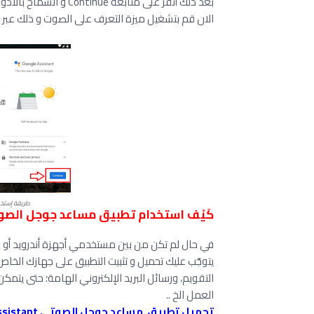
بعد ذلك أنقر علَى متابعة Continue و السماح بالأذونات،
الان قم بتشغيل ميزة التعرف على الصوت و ذلك عبر نطق كلمة ( Google
طريقة إستخدام م
كَيْف استخدام تطبيق مساعد جوجل الصوتي Google Assistant على ه
في حال لم تكن من بين مستخدمي أجهزة أندرويد أو 
يتوجّب عليك تحميل و تثبيت التطبيق على جهازك الخاص
التقويم، ورسائل البريد الإلكتروني الهامة؛ حتى يتمكن
العمل الخ ..
تحميل تطبيق مساعد جوجل الصوتي Google Assistant على جهاز أندرويد