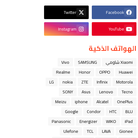
Twitter
Facebook
Instagram
YouTube
الهواتف الذكية
Xiaomi شاومي
SAMSUNG
Vivo
Realme
Honor
OPPO
Huawei
LG
nokia
ZTE
Infinix
Motorola
SONY
Asus
Lenovo
Tecno
Meizu
iphone
Alcatel
OnePlus
Google
Condor
HTC
BLU
Panasonic
Energizer
WIKO
iPad
Ulefone
TCL
LAVA
Gionee