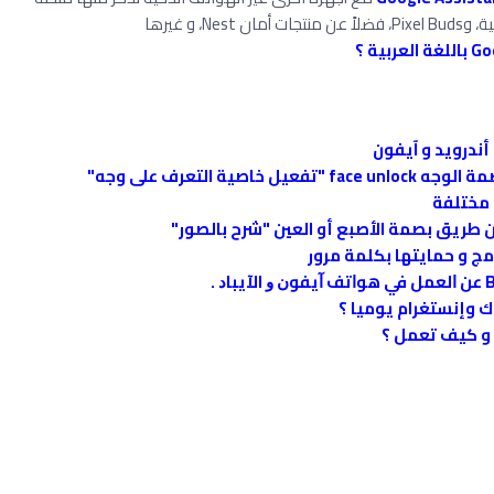
ندرويد و آيفون
 التعرف على وجه"
ٍ مختلفة
امج و حمايتها بكلمة مرور
 وإنستغرام يوميا ؟