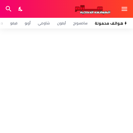
هواتف محمولة
سامسونج
آيفون
شاومي
أوبو
فيفو
هو