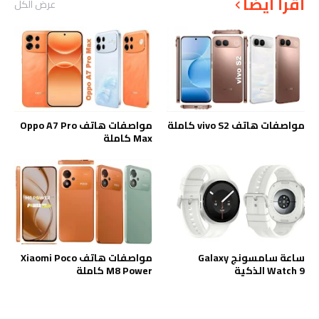
أقرأ أيضاً
عرض الكل
مواصفات هاتف vivo S2 كاملة
مواصفات هاتف Oppo A7 Pro
Max كاملة
ساعة سامسونج Galaxy
مواصفات هاتف Xiaomi Poco
Watch 9 الذكية
M8 Power كاملة