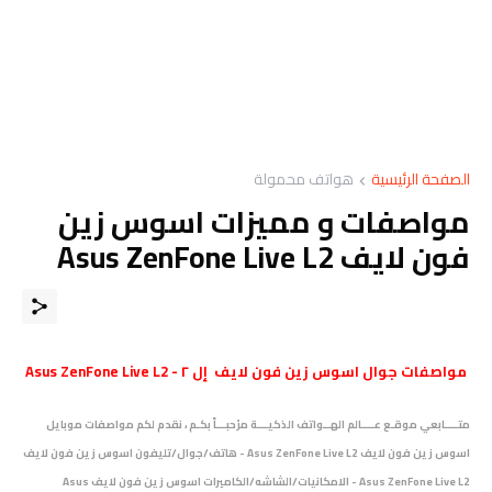
الصفحة الرئيسية
هواتف محمولة
مواصفات و مميزات اسوس زين
فون لايف Asus ZenFone Live L2
مواصفات
جوال
اسوس زين فون لايف إل ٢ -
Asus ZenFone Live L2
متــــابعي موقـع عــــالم الهــواتف الذكيـــة مرْحبـــاً بكـم ، نقدم لكم مواصفات موبايل
اسوس زين فون لايف Asus ZenFone Live L2
- هاتف/جوال/تليفون اسوس زين فون لايف
Asus ZenFone Live L2 - الامكانيات/الشاشه/الكاميرات اسوس زين فون لايف Asus