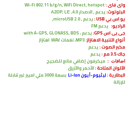
واى فاى :
Wi-Fi 802.11 b/g/n, WiFi Direct, hotspot
البلوتوث:
يدعم , الاصدار
4.0, A2DP, LE
يو اس بي USB :
يدعم ,
microUSB 2.0,
الراديو:
يدعم FM
جى بى اس GPS:
يدعم ،
with A-GPS, GLONASS, BDS
أنواع التنبية الاهتزاز:
MP3، نغمات WAV
اهتزاز
مكبر الصوت :
يدعم
جاك 3.5 مم :
يدعم
ميكرفون إضافي مانع للضجيج
اضافات :
الألوان المتاحة :
الأحمر والأزرق
البطارية
:
ليثيوم-أيون Li-Ion
بسعة
3000
ملي امبير
غير قابلة
للإزالة