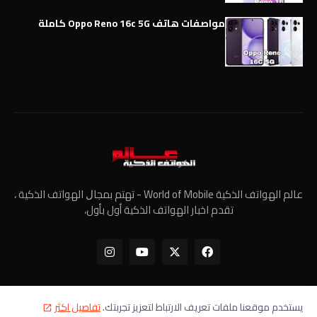
مواصفات هاتف Oppo Reno 16c 5G كاملة
عالم الهواتف الذكية World of Mobile - ﺗﻬﺘﻢ ﺑﻤﺠﺎﻝ الهواتف الذكية ،
تقدم اخبار الهواتف الذكية أول بأول،
يستخدم موقعنا ملفات تعريف الارتباط لتعزيز تجربتك.
تفاصيل اكثر