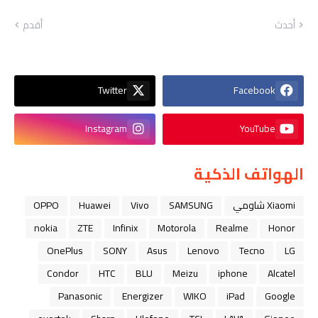
أحدث
أقدم
Twitter
Facebook
Instagram
YouTube
الهواتف الذكية
Xiaomi شاومي
SAMSUNG
Vivo
Huawei
OPPO
nokia
ZTE
Infinix
Motorola
Realme
Honor
OnePlus
SONY
Asus
Lenovo
Tecno
LG
Condor
HTC
BLU
Meizu
iphone
Alcatel
Panasonic
Energizer
WIKO
iPad
Google