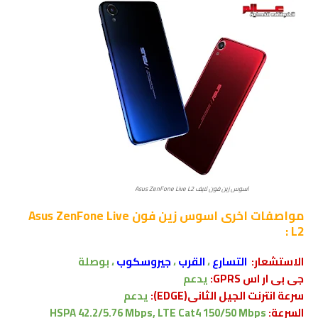
اسوس زين فون لايف Asus ZenFone Live L2
مواصفات اخرى
اسوس زين فون Asus ZenFone Live
L2 :
الاستشعار:
التسارع
،
القرب
،
جيروسكوب
، بوصلة
جى بى ار اس GPRS:
يدعم
سرعة انترنت الجيل الثانى(EDGE):
يدعم
السرعة:
HSPA 42.2/5.76 Mbps, LTE Cat4 150/50 Mbps