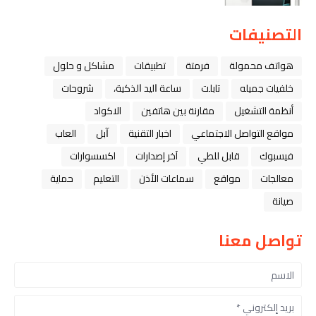
التصنيفات
هواتف محمولة
فرمتة
تطبيقات
مشاكل و حلول
خلفيات جميله
تابلت
ﺳﺎﻋﺔ ﺍﻟﻴﺪ ﺍﻟﺬﻛﻴﺔ،
شروحات
أنظمة التشغيل
مقارنة بين هاتفين
الاكواد
مواقع التواصل الاجتماعي
اخبار التقنية
ﺁﺑﻞ
العاب
فيسبوك
قابل للطي
آخر إصدارات
اكسسوارات
معالجات
مواقع
سماعات الأذن
التعليم
حماية
صيانة
تواصل معنا