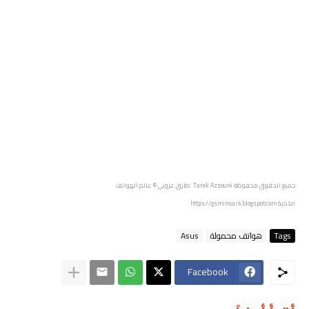
جميع الحقوق محفوظة
Tarek Azzouni طارق عزوني
© عالم الهواتف
الذكية
https://gsminsark.blogspot.com
Tags
هواتف محمولة
Asus
Facebook