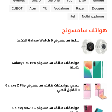
evertek
Sharp
Ulefone
TCL
LAVA
Gionee
CUBOT
Acer
YU
Vodafone
Razer
Doogee
itel
Nothing phone
هواتف سامسونج
ساعة سامسونج Galaxy Watch 9 الذكية
مواصفات هاتف سامسونج Galaxy F70 Pro
كاملة
جميع مواصفات هاتف سامسونج Galaxy Z Flip
8 القابل للطي
مواصفات هاتف سامسونج Galaxy M47 5G