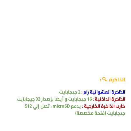
الذاكرة 🔍 :
الذاكرة العشوائية رام
:
2 جيجابايت
الذاكرة الداخلية :
16
جيجابايت
و أيضا بإصدار
32
جيجابايت
كارت الذاكرة الخارجية :
يدعم
microSD ،
تصل إلي
512
جيجابايت
(فتحة مخصصة)