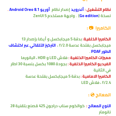
نظام التشغيل
:
أندرويد
إصدار
نظام
أوريو 8.1 Android Oreo
.
نسخة (
Go edition
)
.
واجهة مستخدم
ZenUI 5
الكاميرا 📷 :
الكاميرا الخلفية:
بدقة
5 ميجابكسل
و أيضا بإصدار
13
ميجابكسل
بفتحة عدسة f/2.0
،
التركيز التلقائي عبر اكتشاف
الطور PDAF
.
مميزات الكاميرا الخلفية :
فلاش LED
و HDR ، البانورما
الفيديو الكاميرا الخلفية :
بجودة 1080 بكسل بنسبة 30 اطار
في الثانية
الكاميرا الامامية :
بدقة
5
ميجابكسل
بفتحة عدسة
f/2.4
،
فلاش LED
المعالج 💿 :
النوع المعالج
:
كوالكوم
سناب دراجون 425
مُصنع بتقنية 28
نانومتر