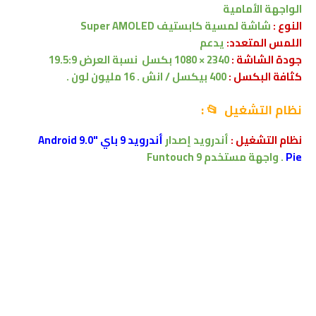
الواجهة الأمامية
النوع :
شاشة لمسية
كابستيف
Super AMOLED
اللمس المتعدد:
يدعم
جودة الشاشة :
2340 × 1080 بكسل
نسبة العرض 19.5:9
كثافة البكسل :
400 بيكسل / انش . 16 مليون لون .
نظام التشغيل 📂 :
نظام التشغيل :
أندرويد إصدار
أندرويد 9 باي "Android 9.0
Pie
.
واجهة مستخدم
Funtouch 9