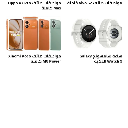
مواصفات هاتف vivo S2 كاملة
مواصفات هاتف Oppo A7 Pro
Max كاملة
ساعة سامسونج Galaxy
مواصفات هاتف Xiaomi Poco
Watch 9 الذكية
M8 Power كاملة