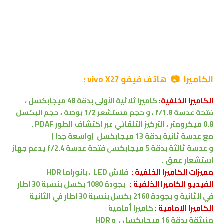
الكاميرا 📷 هاتف فيفو vivo X27 :
الكاميرا الخلفية:
كاميرا ثلاثية
الأولى بدقة 48 ميجابكسل
،
فتحة عدسة f/1.8 ،
و حجم مستشعر 1/2 بوصة ، حجم البكسل
0.8 ميكرومتر ،
التركيز التلقائي عبر اكتشاف الطور PDAF
.
مع عدسة ثانية بدقة 13 ميجابكسل
(واسعة جدا )
و عدسة ثالثة بدقة 5 ميجابكسل
فتحة عدسة f/2.4
يدعم جهاز
استشعار عمق .
مميزات
الكاميرا الخلفية :
ف
لاش LED
، بانوراما
HDR
الفيديو الكاميرا الخلفية :
بجودة 1080 بكسل بنسبة 30 اطار
في الثانية
و
بجودة 2160 بكسل بنسبة 30 اطار في الثانية
الكاميرا الامامية :
كاميرا أمامية
منبثقة
بدقة 16
ميجابكسل
،
و
HDR