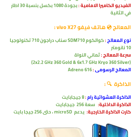
الفيديو الكاميرا
الامامية :
بجودة 1080 بكسل بنسبة 30 اطار
في الثانية
المعالج 💿 هاتف فيفو vivo X27 :
نوع المعالج
:
كوالكوم SDM710 سناب دراجون 710 تكنولوجيا
10 نانومتر
سرعة المعالج :
ثماني النواة
(2x2.2 GHz 360 Gold & 6x1.7 GHz Kryo 360 Silver)
المعالج الرسومى
:
Adreno 616
الذاكرة 🔍 :
الذاكرة العشوائية رام
:
8 جيجابايت
الذاكرة الداخلية:
سعة 256
جيجابايت
كارت الذاكرة الخارجية:
يدعم microSD ، حتى 256 جيجا بايت