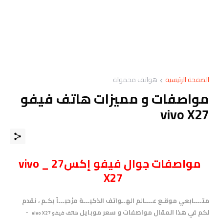
الصفحة الرئيسية
هواتف محمولة
مواصفات و مميزات هاتف فيفو
vivo X27
مواصفات
جوال
فيفو إكس27 _ vivo
X27
متــــابعي موقـع عــــالم الهــواتف الذكيـــة مرْحبـــاً بكـم ، نقدم
لكم في هذا المقال مواصفات و سعر موبايل
-
هاتف فيفو vivo X27