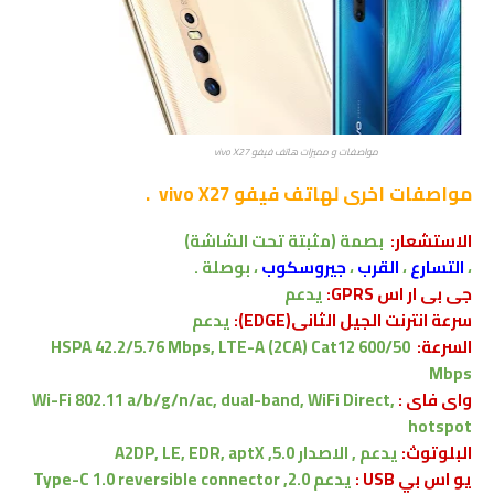
مواصفات و مميزات هاتف فيفو vivo X27
مواصفات اخرى
لهاتف فيفو vivo X27 .
الاستشعار:
بصمة (مثبتة تحت الشاشة)
،
التسارع
،
القرب
،
جيروسكوب
، بوصلة .
جى بى ار اس GPRS:
يدعم
سرعة انترنت الجيل الثانى(EDGE):
يدعم
السرعة:
HSPA 42.2/5.76 Mbps, LTE-A (2CA) Cat12 600/50
Mbps
واى فاى :
Wi-Fi 802.11 a/b/g/n/ac, dual-band, WiFi Direct,
hotspot
البلوتوث:
يدعم , الاصدار
5.0, A2DP, LE, EDR, aptX
يو اس بي USB :
يدعم
2.0, Type-C 1.0 reversible connector