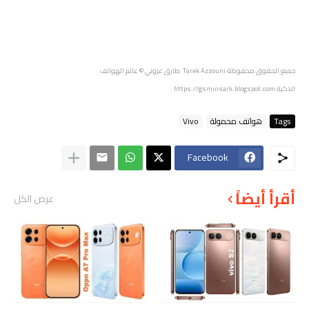
جميع الحقوق محفوظة
Tarek Azzouni طارق عزوني
© عالم الهواتف
الذكية
https://gsminsark.blogspot.com
.
Tags
هواتف محمولة
Vivo
Facebook
أقرأ أيضاً
عرض الكل