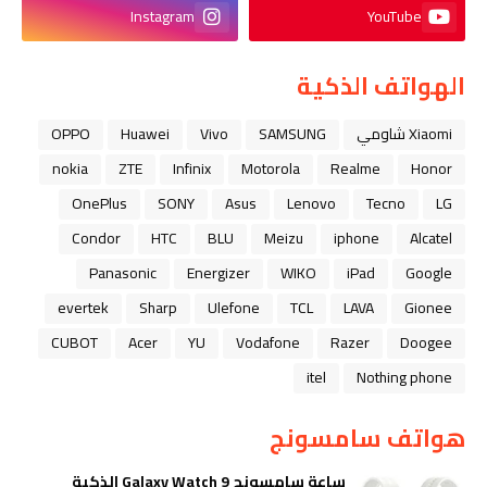
Instagram
YouTube
الهواتف الذكية
Xiaomi شاومي
SAMSUNG
Vivo
Huawei
OPPO
nokia
ZTE
Infinix
Motorola
Realme
Honor
OnePlus
SONY
Asus
Lenovo
Tecno
LG
Condor
HTC
BLU
Meizu
iphone
Alcatel
Panasonic
Energizer
WIKO
iPad
Google
evertek
Sharp
Ulefone
TCL
LAVA
Gionee
CUBOT
Acer
YU
Vodafone
Razer
Doogee
itel
Nothing phone
هواتف سامسونج
ساعة سامسونج Galaxy Watch 9 الذكية