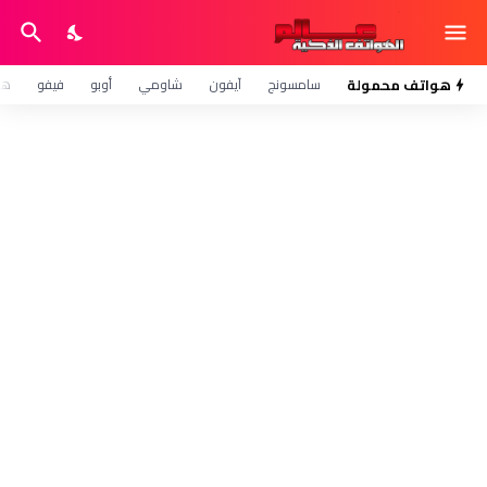
هواتف محمولة
سامسونج
آيفون
شاومي
أوبو
فيفو
هو