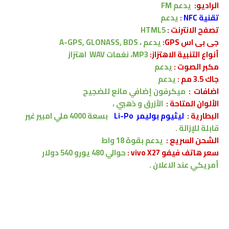
الراديو:
يدعم FM
تقنية NFC
:
يدعم
تصفح الانترنت :
HTML5
جى بى اس GPS:
يدعم ،
A-GPS, GLONASS, BDS
أنواع التنبية الاهتزاز:
MP3، نغمات WAV
اهتزاز
مكبر الصوت :
يدعم
جاك 3.5 مم :
يدعم
اضافات :
ميكرفون إضافي مانع للضجيج
الألوان المتاحة :
الأزرق و ذهبي ،
البطارية
:
ليثيوم بوليمر Li-Po
بسعة
4000
ملي امبير
غير
قابلة للإزالة .
الشحن السريع :
يدعم
بقوة 18 واط
سعر هاتف فيفو vivo X27 :
حوالي 480 يورو
540 دولار
أمريكي
عند الاعلان .