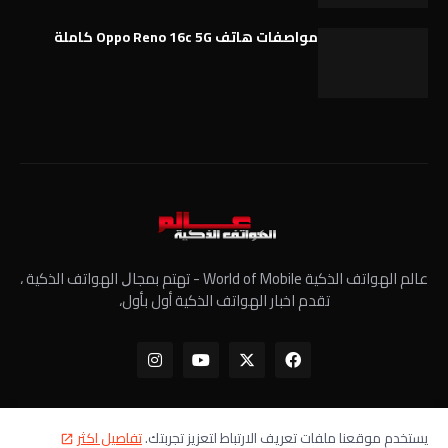
مواصفات هاتف Oppo Reno 16c 5G كاملة
عالم الهواتف الذكية World of Mobile - ﺗﻬﺘﻢ ﺑﻤﺠﺎﻝ الهواتف الذكية ،
تقدم اخبار الهواتف الذكية أول بأول،
يستخدم موقعنا ملفات تعريف الارتباط لتعزيز تجربتك.
تفاصيل اكثر