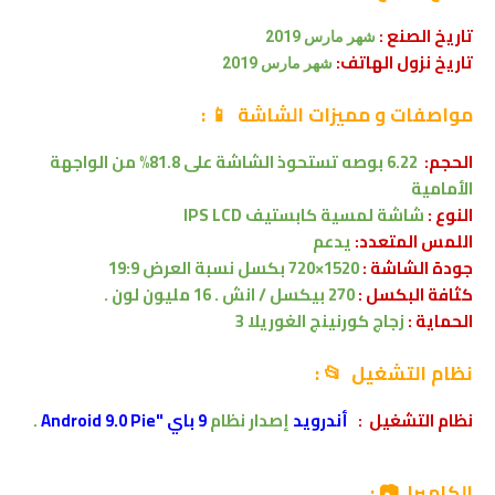
تاريخ الصنع :
شهر
مارس 2019
تاريخ نزول الهاتف:
شهر
مارس
2019
مواصفات
و مميزات الشاشة
📱
:
الحجم:
6.22 بوصه
تستحوذ الشاشة على 81.8% من الواجهة
الأمامية
النوع :
شاشة لمسية
كابستيف
IPS LCD
اللمس المتعدد:
يدعم
جودة الشاشة :
1520×720 بكسل
نسبة العرض 19:9
كثافة البكسل :
270 بيكسل / انش . 16 مليون لون .
الحماية :
زجاج كورنينج الغوريلا 3
نظام التشغيل 📂 :
نظام التشغيل
:
أندرويد
إصدار
نظام
9 باي "Android 9.0 Pie
.
الكاميرا 📷 :