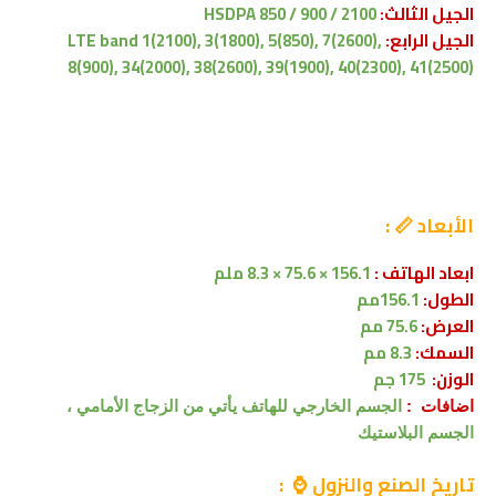
الجيل الثالث:
HSDPA 850 / 900 / 2100
الجيل الرابع:
LTE band 1(2100), 3(1800), 5(850), 7(2600),
8(900), 34(2000), 38(2600), 39(1900), 40(2300), 41(2500)
الأبعاد 📏 :
ابعاد الهاتف :
156.1 × 75.6 × 8.3 ملم
الطول:
156.1مم
العرض:
75.6 مم
السمك:
8.3 مم
الوزن:
175 جم
اضافات :
الجسم
الخارجي للهاتف يأتي
من الزجاج الأمامي ،
الجسم البلاستيك
تاريخ الصنع والنزول ⌚ :