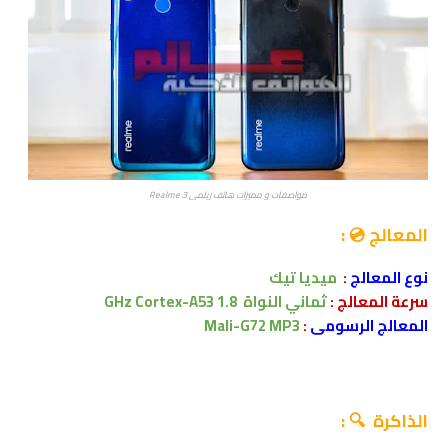
مواصفات و مميزات هاتف ريلمي Realme 3
المعالج 💿 :
نوع المعالج
:
ميديا تيك
سرعة المعالج :
ثماني النواة
1.8 GHz Cortex-A53
المعالج الرسومى
:
Mali-G72 MP3
الذاكرة 🔍 :