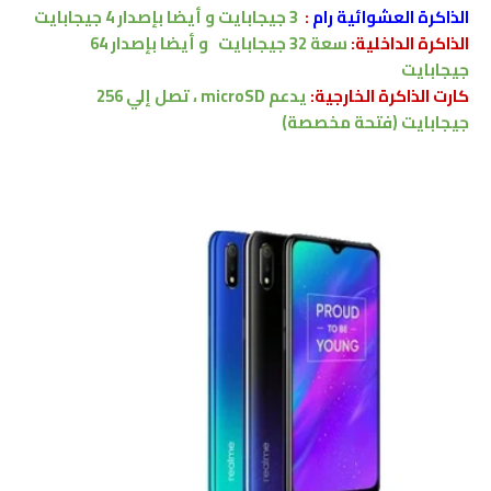
الذاكرة العشوائية رام
:
3 جيجابايت
و أيضا بإصدار 4 جيجابايت
الذاكرة الداخلية:
سعة 32
جيجابايت
و أيضا بإصدار 64
جيجابايت
كارت الذاكرة الخارجية:
يدعم
microSD ،
تصل إلي
256
جيجابايت
(فتحة مخصصة)