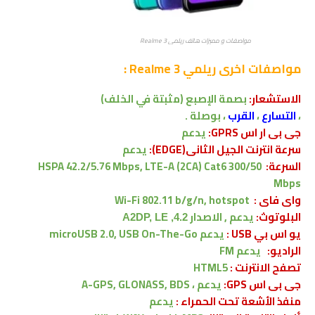
مواصفات و مميزات هاتف ريلمي Realme 3
مواصفات اخرى
ريلمي Realme 3 :
الاستشعار:
بصمة الإصبع
(مثبتة في الخلف)
،
التسارع
،
القرب
،
بوصلة .
جى بى ار اس GPRS:
يدعم
سرعة انترنت الجيل الثانى(EDGE):
يدعم
السرعة:
HSPA 42.2/5.76 Mbps, LTE-A (2CA) Cat6 300/50
Mbps
واى فاى :
Wi-Fi 802.11 b/g/n, hotspot
البلوتوث:
يدعم , الاصدار
4.2, A2DP, LE
يو اس بي USB :
يدعم
microUSB 2.0, USB On-The-Go
الراديو:
يدعم FM
تصفح الانترنت :
HTML5
جى بى اس GPS:
يدعم ،
A-GPS, GLONASS, BDS
منفذ الأشعة تحت الحمراء :
يدعم