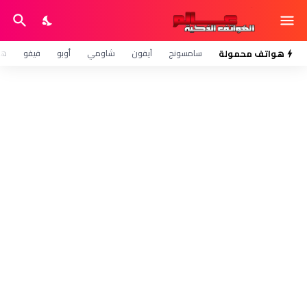
هواتف محمولة
سامسونج
آيفون
شاومي
أوبو
فيفو
هو