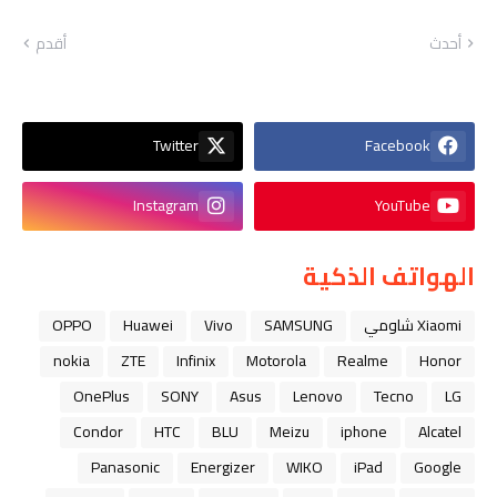
أحدث
أقدم
Twitter
Facebook
Instagram
YouTube
الهواتف الذكية
Xiaomi شاومي
SAMSUNG
Vivo
Huawei
OPPO
nokia
ZTE
Infinix
Motorola
Realme
Honor
OnePlus
SONY
Asus
Lenovo
Tecno
LG
Condor
HTC
BLU
Meizu
iphone
Alcatel
Panasonic
Energizer
WIKO
iPad
Google