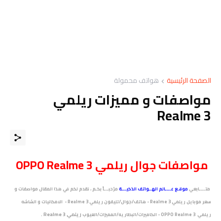
الصفحة الرئيسية
هواتف محمولة
مواصفات و مميزات ريلمي
Realme 3
مواصفات
جوال
ريلمي OPPO Realme 3
متــــابعي
موقـع عــــالم الهــواتف الذكيـــة
مرْحبـــاً بكـم ، نقدم لكم في هذا المقال مواصفات و
سعر موبايل ريلمي Realme 3 - هاتف/جوال/تليفون ريلمي Realme 3 - الامكانيات و الشاشه
ريلمي Realme 3 .
ريلمي OPPO Realme 3 - الكاميرات/البطاريه/المميزات/العيوب