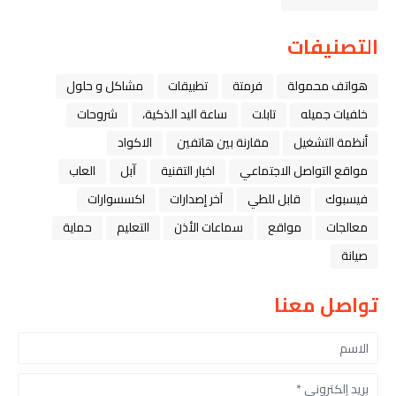
التصنيفات
هواتف محمولة
فرمتة
تطبيقات
مشاكل و حلول
خلفيات جميله
تابلت
ﺳﺎﻋﺔ ﺍﻟﻴﺪ ﺍﻟﺬﻛﻴﺔ،
شروحات
أنظمة التشغيل
مقارنة بين هاتفين
الاكواد
مواقع التواصل الاجتماعي
اخبار التقنية
ﺁﺑﻞ
العاب
فيسبوك
قابل للطي
آخر إصدارات
اكسسوارات
معالجات
مواقع
سماعات الأذن
التعليم
حماية
صيانة
تواصل معنا