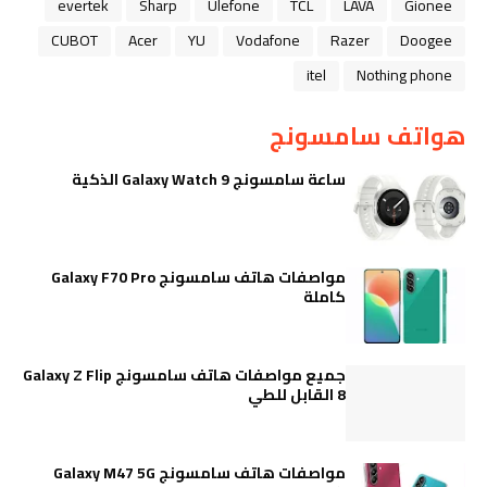
evertek
Sharp
Ulefone
TCL
LAVA
Gionee
CUBOT
Acer
YU
Vodafone
Razer
Doogee
itel
Nothing phone
هواتف سامسونج
ساعة سامسونج Galaxy Watch 9 الذكية
مواصفات هاتف سامسونج Galaxy F70 Pro
كاملة
جميع مواصفات هاتف سامسونج Galaxy Z Flip
8 القابل للطي
مواصفات هاتف سامسونج Galaxy M47 5G