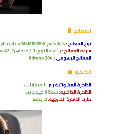
المعالج
🖥
نوع المعالج
:
كوالكوم MSM8909W سناب دراجون
سرعة المعالج :
رباعية النوى 1.1 جيجاهرتز Cortex-A7
المعالج الرسومى
:
Adreno 304
الذاكرة 🗃
الذاكرة العشوائية رام
:
1 جيجابايت
الذاكرة الداخلية:
سعة
8
جيجابايت
كارت الذاكرة الخارجية:
لا يدعم