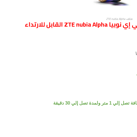
هاتف ZTE nubia Alpha
مواصفات جوال/ موبايل هاتف زد تي إي نوبيا ZTE nubia Alpha القابل للارتداء