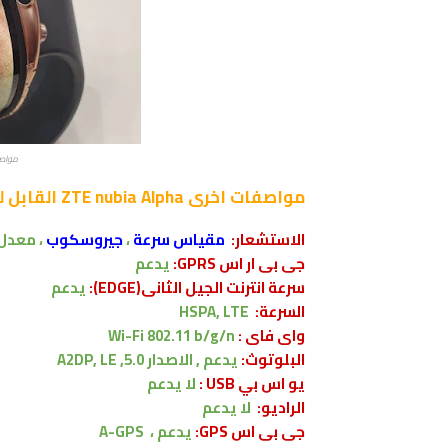
مواصفات 
مواصفات اخرى
ZTE nubia Alpha القابل للارتداء والطي
الاستشعار:
مقياس سرعة
،
جيروسكوب
، معدل
جى بى ار اس GPRS:
يدعم
سرعة انترنت الجيل الثانى(EDGE):
يدعم
السرعة:
HSPA, LTE
واى فاى :
Wi-Fi 802.11 b/g/n
البلوتوث:
يدعم , الاصدار
5.0, A2DP, LE
يو اس بي USB :
لا يدعم
الراديو:
لا يدعم
جى بى اس GPS:
يدعم ،
A-GPS