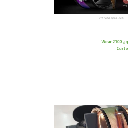
هاتف ZTE nubia Alpha
Wear 2100