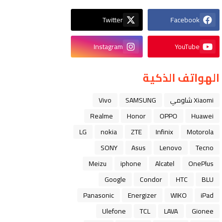
Twitter
Facebook
Instagram
YouTube
الهواتف الذكية
Xiaomi شاومي
SAMSUNG
Vivo
Realme
Honor
OPPO
Huawei
LG
nokia
ZTE
Infinix
Motorola
SONY
Asus
Lenovo
Tecno
Meizu
iphone
Alcatel
OnePlus
Google
Condor
HTC
BLU
Panasonic
Energizer
WIKO
iPad
Ulefone
TCL
LAVA
Gionee