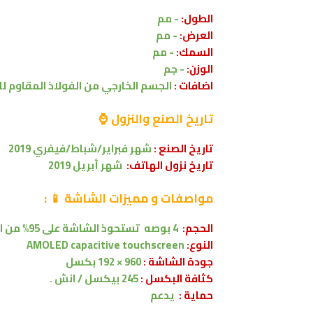
الطول:
- مم
العرض:
- مم
السمك:
- مم
الوزن:
- جم
اضافات :
الجسم الخارجي
من
الفولاذ المقاوم ل
تاريخ الصنع والنزول ⌚
تاريخ الصنع :
شهر فبراير/شباط/فيفري 2019
تاريخ نزول الهاتف:
شهر أبريل 2019
مواصفات و مميزات
الشاشة 📱
:
الحجم:
4 بوصه
تستحوذ الشاشة على 95% من
ا
النوع:
AMOLED capacitive touchscreen
جودة الشاشة :
960 × 192 بكسل
كثافة البكسل :
245 بيكسل / انش .
حماية :
يدعم