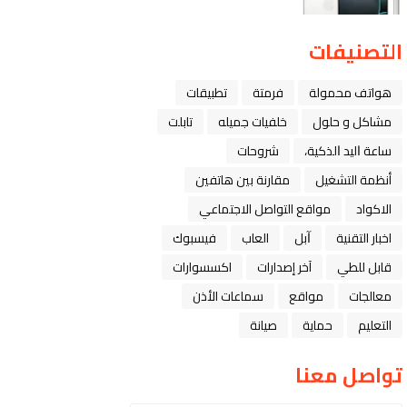
التصنيفات
هواتف محمولة
فرمتة
تطبيقات
مشاكل و حلول
خلفيات جميله
تابلت
ﺳﺎﻋﺔ ﺍﻟﻴﺪ ﺍﻟﺬﻛﻴﺔ،
شروحات
أنظمة التشغيل
مقارنة بين هاتفين
الاكواد
مواقع التواصل الاجتماعي
اخبار التقنية
ﺁﺑﻞ
العاب
فيسبوك
قابل للطي
آخر إصدارات
اكسسوارات
معالجات
مواقع
سماعات الأذن
التعليم
حماية
صيانة
تواصل معنا