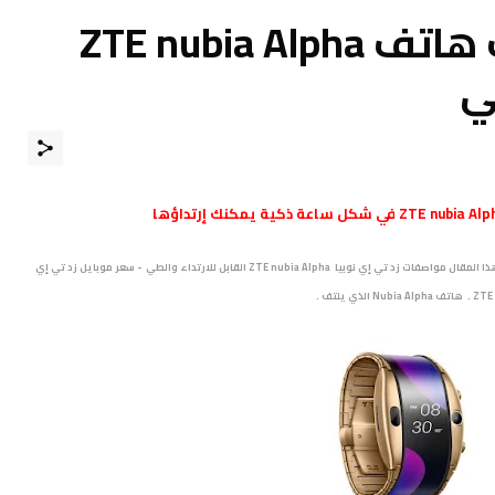
مواصفات و مميزات هاتف ZTE nubia Alpha
ي
متــــابعي موقـع عــــالم الهــواتف الذكيـــة مرْحبـــاً بكـم ، نقدم لكم في هذا المقال مواصفات زد تي إي نوبيا ZTE nubia Alpha القابل للارتداء والطي - سعر موبايل زد تي إي