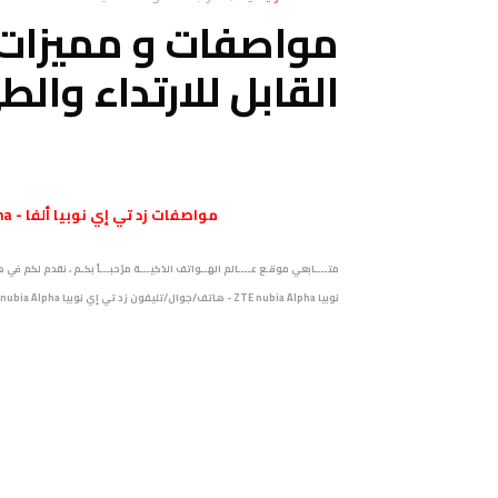
القابل للارتداء والط
مواصفات
زد تي إي نوبيا ألفا - ZTE nubia Alpha في شكل ساعة ذكية يمكنك إرتداؤها
نوبيا ZTE nubia Alpha - هاتف/جوال/تليفون زد تي إي نوبيا ZTE nubia Alpha . هاتف Nubia Alpha الذي يلتف .