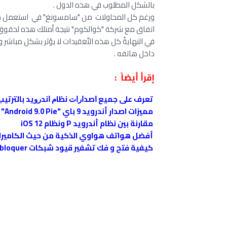
بالشكل المطلوب في هذه الدول .
ورغم كل المحاولات من "سامسونغ" في استعمل معالجا
اتفاق مع شركة "كوالكوم" نتيجة أمتلك هذه لحقوق ا
في النهايةً كل هذه التّعقيدات لا يؤثر بشكل مباشر
داخل هاتفه .
إقرأ أيضاً :
تعرف على ﺟﻤﻴﻊ ﺍﺻﺪﺍﺭﺍﺕ ﻧﻈﺎﻡ ﺍﻧﺪﺭﻭﻳﺪ ﺑﺎﻟﺘﺮﺗﻴﺐ ists of All Android Version
مميزات اصدار أندرويد 9 باي "Android 9.0 Pie"
مقارنة بين نظام أندرويد P ونظام iOS 12
أفضل هواتف هواوي الذكية من حيث الكاميرا
كيفية فتح و فك تشفير قيود شبكات Unlock Debloquer الهاتف الجوال