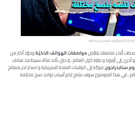
 الشركات تُصنع الهاتف نفسَه بنسخٍ مختلفة
لاحظت أثناء متابعتك لِبَعْض
مواصفات الهواتف الذكيّة
وجوّد أكثر من
أخرى إلى أوروبا و بقيّة دُول العالم ، و حتى نأخذ مثالا بسيط نجد هاتف
وم سنابدراجون
موجَّه إلى الولايات المتحة الامريكية و اصدار اخر بمعالج
الم . في هذا الموضوع سوف نشرح لكم أسباب تواجد نسخ مختلفة