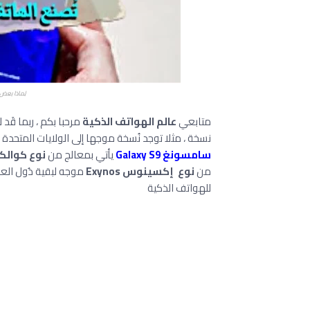
لِماذا بعض
متابعي
عالم الهواتف الذكية
مرحبا بكم ، ربما قَد 
نسخة ، مثلا توجد نُسخة موجها إلى الولايات المتحدة و 
سامسونغ Galaxy S9
يأتي بمعالج من
نوع كوالك
من
نوع إكسينوس Exynos
موجه لبقية دُول الع
للهواتف الذكية