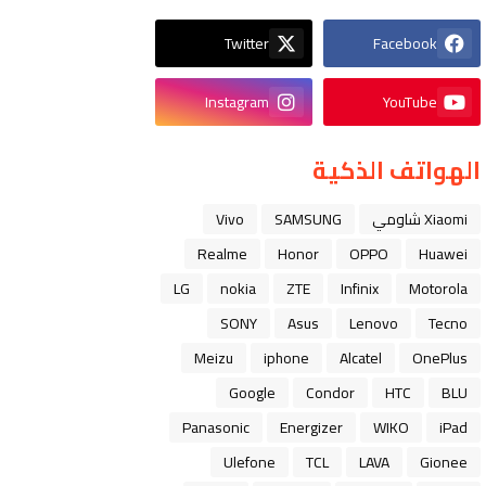
Twitter
Facebook
Instagram
YouTube
الهواتف الذكية
Xiaomi شاومي
SAMSUNG
Vivo
Realme
Honor
OPPO
Huawei
LG
nokia
ZTE
Infinix
Motorola
SONY
Asus
Lenovo
Tecno
Meizu
iphone
Alcatel
OnePlus
Google
Condor
HTC
BLU
Panasonic
Energizer
WIKO
iPad
Ulefone
TCL
LAVA
Gionee