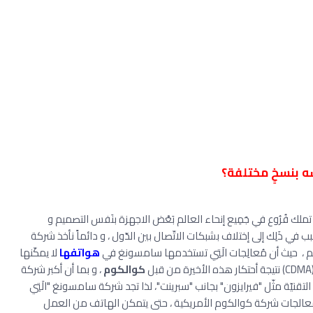
ه بنسخٍ مختلفة؟
تملك فُرُوع في جَمِيع إنحاء العالم بَعْض الاجهزة بنَفس التصميم و
في ذَلِك إلى إختلاف بشبكات الاتّصال بين الدّول ، و دائماً نأخذ شركة
الم ، حيث أن مُعالِجات الَتِي تستخدمها سامسونغ في
هواتفها
لا يمكّنها
كوالكوم
، و بما أن أكبر شركة
قنيّة مثّل "فيرايزون" بجانب "سبرينت"، لذا تجد شركة سامسونغ "الَتِي
معالجات شركة كوالكوم الأمريكية ، حتى يتمكن الهاتف من العمل