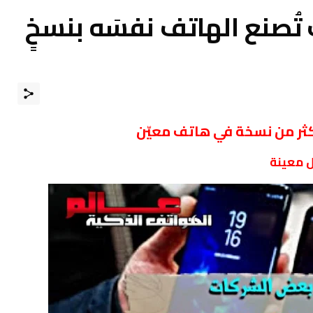
تُصنع الهاتف نفسَه بنسخٍ
كثر من نسخة في هاتف معيّن
ل معينة