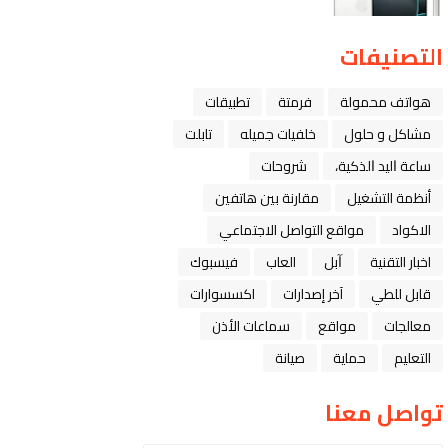
التصنيفات
هواتف محمولة
فرمتة
تطبيقات
مشاكل و حلول
خلفيات جميله
تابلت
ﺳﺎﻋﺔ ﺍﻟﻴﺪ ﺍﻟﺬﻛﻴﺔ،
شروحات
أنظمة التشغيل
مقارنة بين هاتفين
الاكواد
مواقع التواصل الاجتماعي
اخبار التقنية
ﺁﺑﻞ
العاب
فيسبوك
قابل للطي
آخر إصدارات
اكسسوارات
معالجات
مواقع
سماعات الأذن
التعليم
حماية
صيانة
تواصل معنا