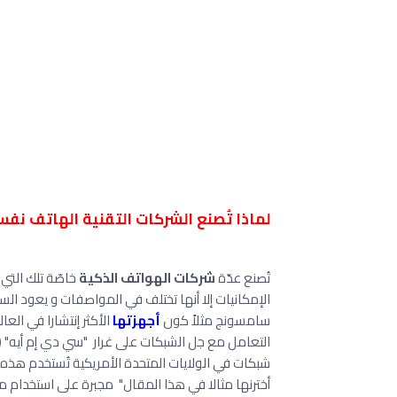
لماذا تُصنع الشركات التقنية الهاتف نفس
تُصنع عدّة
شركات الهواتف الذكية
خاصّة تلك التي 
الإمكانيات إلا أنها تختلف في المواصفات و يعود السبب 
سامسونج مثلاً كون
أجهزتها
الأكثر إنتشارا في الع
التعامل مع جل الشبكات على غرار "سي دي إم أيه" (CDMA) نتيجة أحتكار هذه الأخيرة من قبل
شبكات في الولايات المتحدة الأمريكية تُستخدم هذه الت
أخترنها مثالا في هذا المقال" مجبرة على استخدام 