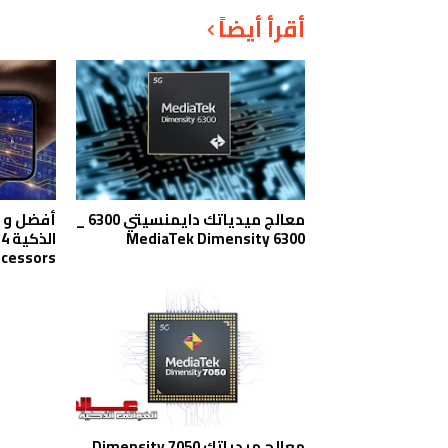
أقرأ أيضاً
معالج ميدياتك دايمنسيتي 6300 _
أفضل و 
MediaTek Dimensity 6300
cessors
معالج ميدياتك Dimensity 7050