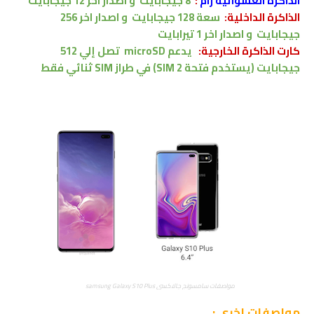
الذاكرة العشوائية رام
:
8 جيجابايت
و
اصدار اخر
12 جيجابايت
الذاكرة الداخلية:
سعة
128 جيجابايت
و
اصدار اخر
256
جيجابايت
و
اصدار اخر
1 تيرابايت
كارت الذاكرة الخارجية:
يدعم
microSD
تصل إلي 512
جيجابايت
(يستخدم فتحة SIM 2) في طراز SIM ثنائي فقط
مواصفات سامسونج جالاكسي samsung Galaxy S10 Plus
مواصفات اخرى
;