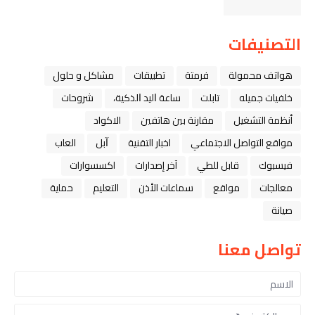
التصنيفات
هواتف محمولة
فرمتة
تطبيقات
مشاكل و حلول
خلفيات جميله
تابلت
ﺳﺎﻋﺔ ﺍﻟﻴﺪ ﺍﻟﺬﻛﻴﺔ،
شروحات
أنظمة التشغيل
مقارنة بين هاتفين
الاكواد
مواقع التواصل الاجتماعي
اخبار التقنية
ﺁﺑﻞ
العاب
فيسبوك
قابل للطي
آخر إصدارات
اكسسوارات
معالجات
مواقع
سماعات الأذن
التعليم
حماية
صيانة
تواصل معنا