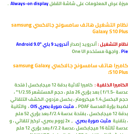
ميزة عرض المعلومات على شاشة القفل
Always-on display
.
نظام التشغيل
هاتف سامسونج جالاكسي samsung
Galaxy S10 Plus
نظام التشغيل :
أندرويد إصدار
أندرويد 9 باي "Android 9.0
Pie
.
واجهة مستخدم
One UI
كاميرا
هاتف سامسونج جالاكسي samsung Galaxy
S10 Plus:
الكاميرا الخلفية :
كاميرا ثلاثية
بدقة
12 ميجابكسل
( فتحة
عدسة -f/1.5 ) بعد بؤري 26 ملم ، حجم المستشعر 1/2.55" ،
حجم البكسل 1.4
ميكرومتر
،
بكسل مزدوج
،
الكشف التلقائي
لضبط بؤرة العدسة PDAF
،
.
مثبت صورة بصري OIS
،
والثانية
بدقة 12 ميجابكسل
، بفتحة عدسة f/2.4،
بعد بؤري 52 ملم
،
بتقنية
مثبت صورة بصري
,
2x زووم بصري،
تركيز تلقائي
،
و
عدسة ثالثة
16 ميجابكسل
،
عدسة f/2.2،
بعد بؤري 12 ملم