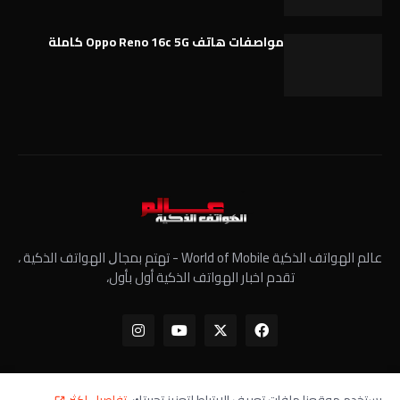
مواصفات هاتف Oppo Reno 16c 5G كاملة
عالم الهواتف الذكية World of Mobile - ﺗﻬﺘﻢ ﺑﻤﺠﺎﻝ الهواتف الذكية ،
تقدم اخبار الهواتف الذكية أول بأول،