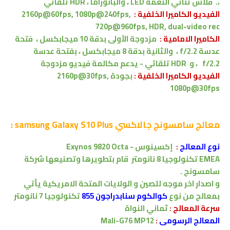
،
.
فلاش ثنائي النغمة LED ،
والبانوراما
، HDR تلقائي
الفيديو الكاميرا الخلفية :
2160p@60fps, 1080p@240fps,
720p@960fps, HDR, dual-video rec
الكاميرا الامامية :
مزدوجة الأولى بدقة
10 ميجابكسل ، فتحة
عدسة f/2.2
،
والثانية بدقة 8 ميجابكسل
، بفتحة عدسة
f/2.2
،
و
HDR تلقائي -
يدعم
مكالمة فيديو مزدوجة
الفيديو الكاميرا الخلفية :
بجودة
2160p@30fps,
1080p@30fps
معالج
سامسونج جالاكسي samsung Galaxy S10 Plus :
نوع المعالج
:
إكسينوس
Exynos 9820 Octa -
EMEA
تكنولوجيا 8 نانومتر
قام بتطويرها وتصنيعها شركة
سامسونج .
و
اصدار اخر موجه للصين و الولايات المتحة الامريكية يأتي
بمعالج من نوع
كوالكوم
سنابدراجون 855
تكنولوجيا 7 نانومتر
سرعة المعالج :
ثماني النواة
المعالج الرسومى
:
Mali-G76 MP12