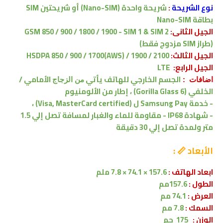
نوع الشريحة
:
شريحة واحدة (Nano-SIM) أو
شريحتين
SIM
بطاقة Nano-SIM
الجيل الثانى:
GSM 850 / 900 / 1800 / 1900 - SIM 1 & SIM 2
(طراز SIM مزدوج فقط)
الجيل الثالث:
HSDPA 850 / 900 / 1700(AWS) / 1900 / 2100
الجيل الرابع:
LTE
الجسم الخارجي للهاتف يأتي
الأمامي /
اضافات :
من الزجاج
الخلفي (Gorilla Glass 6) ، إطار من الألومنيوم
-
خدمة Samsung Pay ل (Visa, MasterCard certified) ،
- شهادة IP68 - مقاومة للماء والغبار لمسافة تصل إلي 1.5
متر ولمدة تصل إلي 30 دقيقة
الأبعاد 📏 :
ابعاد الهاتف :
157.6 × 74.1 × 7.8 ملم
الطول :
157.6مم
العرض :
74.1 مم
السمك :
7.8 مم
الوزن :
175 جم