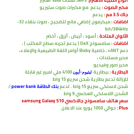
أنواع التنبية الاهتزاز:
MP3، نغمات WAV
اهتزاز
مكبر الصوت :
يدعم
مع مكبرات صوت ستيريو
جاك 3.5 مم :
يدعم
اضافات :
ميكرفون إضافي مانع للضجيج ، صوت بنقاء 32-
bit/384kHz
الألوان المتاحة :
أسود ، أبيض ، أزرق ، أخضر
اضافات :
سامسونج DeX ( يدعم تجربه سطح المكتب ) ،
دعم ANT+ ، خاصية Bixby أوامر اللغة الطبيعية والإملاء
،
محرر مستندات ،
محرر صور وفيديو
البطارية :
ب
بطارية
4100
ملي امبير
غير قابلة
ليثيوم-أيون
للإزالة
تدعم
بطارية شحن سريع 15
واط
شحن لاسلكي سريع 15 واط .
تدعم
بنك الطاقة power bank
/
الشحن اللاسلكي العكسي 9
واط
سعرٍ هاتف سامسونج جالاكسي samsung Galaxy S10
Plus :
حوالي 1050 يورو عند الاعلان