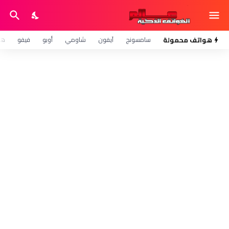
هواتف محمولة
سامسونج
آيفون
شاومي
أوبو
فيفو
هو