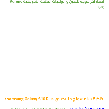
اصدار اخر موجه للصين و الولايات المتحة الامريكية
Adreno
640
ذاكرة
سامسونج جالاكسي samsung Galaxy S10 Plus :