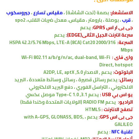
الاستشعار:
بصمة (تحت الشاشة) ،
مقياس تسارع
،
جيروسكوب
،
قرب
، بوصلة ، بارومتر ، مقياس، معدل ضربات القلب، spo2
جى بى ار اس GPRS:
يدعم
سرعة انترنت الجيل الثانى(EDGE):
يدعم
السرعة:
HSPA 42.2/5.76 Mbps, LTE-A (8CA) Cat20 2000/316
Mbps
واى فاى :
Wi-Fi 802.11 a/b/g/n/ac, dual-band, Wi-Fi
Direct, hotspot
البلوتوث:
يدعم , الاصدار
5.0, A2DP, LE, aptX
رسائل:
يدعم
رسائل قصيرة ، رسائل وسائط متعددة ، البريد
الالكتروني ، التراسل الفوري ، دفع البريد الالكتروني
يو اس بي USB :
يدعم
3.1, Type-C 1.0 موصل عكسي
الراديو:
يدعم RADIO FM (الولايات المتحدة وكندا فقط)
تصفح الانترنت :
HTML5
جى بى اس GPS:
يدعم ،
with A-GPS, GLONASS, BDS,
GALILEO
تقنية NFC
:
يدعم