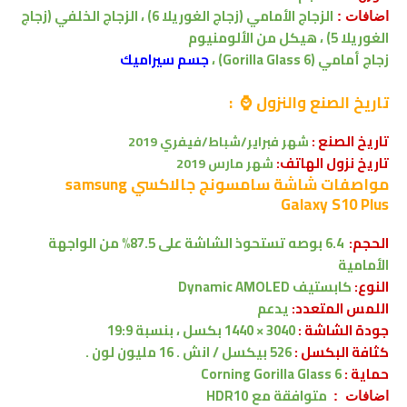
الزجاج الأمامي (زجاج الغوريلا 6) ، الزجاج الخلفي (زجاج
اضافات :
الغوريلا 5) ، هيكل من الألومنيوم
زجاج أمامي (Gorilla Glass 6) ،
جسم سيراميك
تاريخ الصنع والنزول ⌚ :
تاريخ الصنع :
شهر فبراير/شباط/فيفري 2019
تاريخ نزول الهاتف:
شهر
مارس 2019
مواصفات شاشة
سامسونج جالاكسي samsung
Galaxy S10 Plus
الحجم:
6.4 بوصه
تستحوذ الشاشة على 87.5% من الواجهة
الأمامية
النوع:
كابستيف
Dynamic AMOLED
اللمس المتعدد:
يدعم
جودة الشاشة :
3040 × 1440 بكسل
، بنسبة 19:9
كثافة البكسل :
526 بيكسل / انش . 16 مليون لون .
حماية :
Corning Gorilla Glass 6
متوافقة
مع
HDR10
اضافات :