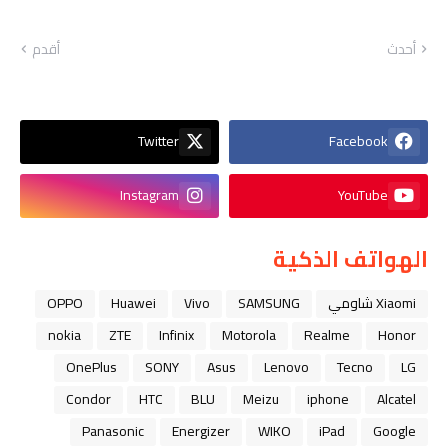
أحدث
أقدم
Twitter
Facebook
Instagram
YouTube
الهواتف الذكية
Xiaomi شاومي
SAMSUNG
Vivo
Huawei
OPPO
nokia
ZTE
Infinix
Motorola
Realme
Honor
OnePlus
SONY
Asus
Lenovo
Tecno
LG
Condor
HTC
BLU
Meizu
iphone
Alcatel
Panasonic
Energizer
WIKO
iPad
Google