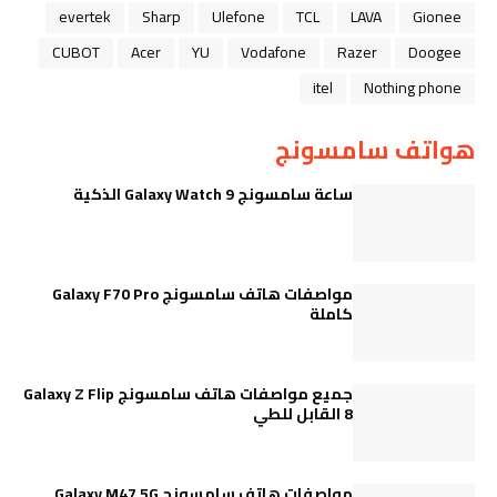
evertek
Sharp
Ulefone
TCL
LAVA
Gionee
CUBOT
Acer
YU
Vodafone
Razer
Doogee
itel
Nothing phone
هواتف سامسونج
ساعة سامسونج Galaxy Watch 9 الذكية
مواصفات هاتف سامسونج Galaxy F70 Pro
كاملة
جميع مواصفات هاتف سامسونج Galaxy Z Flip
8 القابل للطي
مواصفات هاتف سامسونج Galaxy M47 5G