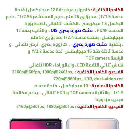
الكاميرا الخلفية :
كاميرا رباعية
بدقة
12 ميجابكسل
( فتحة
عدسة f/1.5 ) بعد بؤري 26 ملم ، حجم المستشعر 1/2.55" ، حجم
البكسل 1.4
ميكرومتر
،
الكشف التلقائي لضبط بؤرة
العدسة PDAF
،
.
مثبت صورة بصري OIS
،
والثانية بدقة 12
ميجابكسل
، بفتحة عدسة f/2.4،
بعد بؤري 52 ملم
،
بتقنية
مثبت صورة بصري
,
2x زووم بصري،
تركيز تلقائي
،
و
عدسة ثالثة
دقة
16 ميجابكسل
تحة عدسة f/2.2 و
الرابعة TOF camera
فلاش ثنائي النغمة LED ،
والبانوراما
، HDR تلقائي
الفيديو الكاميرا الخلفية :
2160p@60fps, 1080p@240fps,
720p@960fps, HDR, dual-video rec
الكاميرا الامامية :
10 ميجابكسل ، فتحة عدسة
f/1.9
،
والثانية
TOF camera
و
HDR
تلقائي -
يدعم
مكالمة
فيديو مزدوجة
الفيديو الكاميرا الخلفية :
2160p@30fps, 1080p@30fps