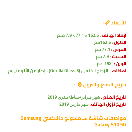
الأبعاد 📏 :
ابعاد الهاتف :
162.6 × 77.1 × 7.9 ملم
الطول :
162.6مم
العرض :
77.1 مم
السمك :
7.9 مم
الوزن :
198 جم
الزجاج الخلفي (Gorilla Glass 6) ، إطار من الألومنيوم
اضافات :
تاريخ الصنع والنزول ⌚ :
تاريخ الصنع :
شهر فبراير/شباط/فيفري 2019
تاريخ نزول الهاتف:
شهر
مارس 2019
مواصفات شاشة
سامسونج جالاكسي Samsung
Galaxy S10 5G