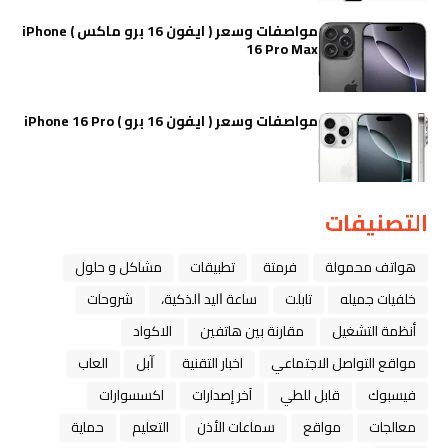
مواصفات وسعر ( ايفون 16 برو ماكس ) iPhone
16 Pro Max
مواصفات وسعر ( ايفون 16 برو ) iPhone 16 Pro
التصنيفات
هواتف محمولة
فرمتة
تطبيقات
مشاكل و حلول
خلفيات جميله
تابلت
ﺳﺎﻋﺔ ﺍﻟﻴﺪ ﺍﻟﺬﻛﻴﺔ،
شروحات
أنظمة التشغيل
مقارنة بين هاتفين
الاكواد
مواقع التواصل الاجتماعي
اخبار التقنية
ﺁﺑﻞ
العاب
فيسبوك
قابل للطي
آخر إصدارات
اكسسوارات
معالجات
مواقع
سماعات الأذن
التعليم
حماية