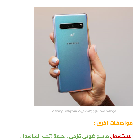
مواصفات سامسونج جالاكسي Samsung Galaxy S10 5G
مواصفات اخرى
;
الاستشعار:
ماسح ضوئي قزحي ، بصمة (تحت الشاشة) ،