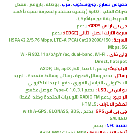
مقياس تسارع
،
جيروسكوب
،
قرب
، بوصلة ، بارومتر ، معدل
ضربات القلب ، SpO2
(
بتقنية
تستخدم لمعرفة نسبة تأكسد
الدم بطريقة غير مباشرة
) .
جى بى ار اس GPRS:
يدعم
سرعة انترنت الجيل الثانى(EDGE):
يدعم
السرعة:
HSPA 42.2/5.76 Mbps, LTE-A (7CA) Cat20 2000/150
Mbps; 5G
واى فاى :
Wi-Fi 802.11 a/b/g/n/ac, dual-band, Wi-Fi
Direct, hotspot
البلوتوث:
يدعم , الاصدار
5.0, A2DP, LE, aptX
رسائل:
يدعم
رسائل قصيرة ، رسائل وسائط متعددة ، البريد
الالكتروني ، التراسل الفوري ، دفع البريد الالكتروني
يو اس بي USB :
يدعم
3.1, Type-C 1.0 موصل عكسي
الراديو:
يدعم RADIO FM (الولايات المتحدة وكندا فقط)
تصفح الانترنت :
HTML5
جى بى اس GPS:
يدعم ،
with A-GPS, GLONASS, BDS,
GALILEO
تقنية NFC
:
يدعم
أنواع التنبية الاهتزاز:
MP3، نغمات WAV
اهتزاز