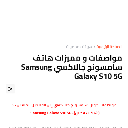
الصفحة الرئيسية
هواتف محمولة
مواصفات و مميزات هاتف
سامسونج جالاكسي Samsung
Galaxy S10 5G
مواصفات
جوال
سامسونج جالاكسي إس 10 الجيل الخامس 5G
(شبكات اتصال)- Samsung Galaxy S10 5G
متــــابعي موقـع عــــالم الهــواتف الذكيـــة مرْحبـــاً بكـم ، نقدم لكم في هذا المقال مواصفات و