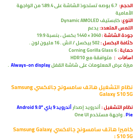
الحجم:
6.7 بوصه
تستحوذ الشاشة على 89.4% من الواجهة
الأمامية
النوع:
كابستيف
Dynamic AMOLED
اللمس المتعدد:
يدعم
جودة الشاشة :
3040 × 1440 بكسل
، بنسبة 19:9
كثافة البكسل :
502 بيكسل / انش . 16 مليون لون .
حماية :
Corning Gorilla Glass 6
متوافقة
مع
HDR10
اضافات :
ميزة عرض المعلومات على شاشة القفل
Always-on display
.
نظام التشغيل
هاتف سامسونج جالاكسي Samsung
Galaxy S10 5G
نظام التشغيل :
أندرويد إصدار
أندرويد 9 باي "Android 9.0
Pie
.
واجهة مستخدم
One UI
كاميرا
هاتف سامسونج جالاكسي Samsung Galaxy
S10 5G :