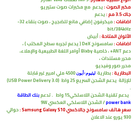
مكبر الصوت :
يدعم
مع مكبرات صوت ستيريو
جاك 3.5 مم :
يدعم
اضافات :
ميكرفون إضافي مانع للضجيج ، صوت بنقاء 32-
bit/384kHz
الألوان المتاحة :
أبيض
اضافات :
سامسونج DeX ( يدعم تجربه سطح المكتب ) ،
دعم ANT+ ، خاصية Bixby أوامر اللغة الطبيعية والإملاء
،
محرر مستندات ،
محرر صور وفيديو
البطارية :
بطارية
4500
ملي امبير
غير قابلة
ليثيوم-أيون
للإزالة
يدعم الشحن السريع
25 واط
(USB Power Delivery 3.0)
.
يدعم
تقنية الشحن اللاسلكي
15 واط
.
تدعم
بنك الطاقة
power bank
/ الشحن اللاسلكي العكسي 9W
سعرٍ هاتف سامسونج جالاكسي Samsung Galaxy S10 :
حوالي
930 يورو عند الاعلان