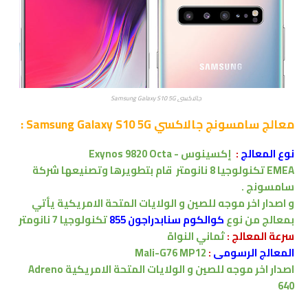
جالاكسي Samsung Galaxy S10 5G
معالج
سامسونج جالاكسي Samsung Galaxy S10 5G :
نوع المعالج
:
إكسينوس
Exynos 9820 Octa -
EMEA
تكنولوجيا 8 نانومتر
قام بتطويرها وتصنيعها شركة
سامسونج .
و
اصدار اخر موجه للصين و الولايات المتحة الامريكية يأتي
بمعالج من نوع
كوالكوم
سنابدراجون 855
تكنولوجيا 7 نانومتر
سرعة المعالج :
ثماني النواة
المعالج الرسومى
:
Mali-G76 MP12
اصدار اخر موجه للصين و الولايات المتحة الامريكية
Adreno
640