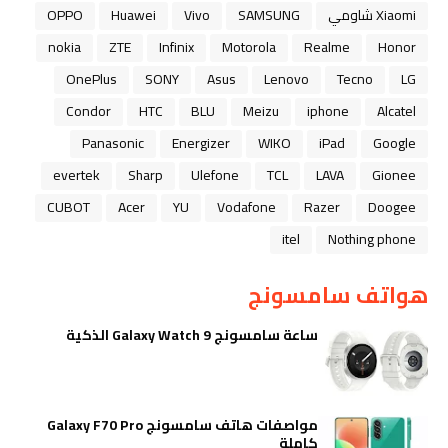
Xiaomi شاومي
SAMSUNG
Vivo
Huawei
OPPO
nokia
ZTE
Infinix
Motorola
Realme
Honor
OnePlus
SONY
Asus
Lenovo
Tecno
LG
Condor
HTC
BLU
Meizu
iphone
Alcatel
Panasonic
Energizer
WIKO
iPad
Google
evertek
Sharp
Ulefone
TCL
LAVA
Gionee
CUBOT
Acer
YU
Vodafone
Razer
Doogee
itel
Nothing phone
هواتف سامسونج
ساعة سامسونج Galaxy Watch 9 الذكية
مواصفات هاتف سامسونج Galaxy F70 Pro
كاملة