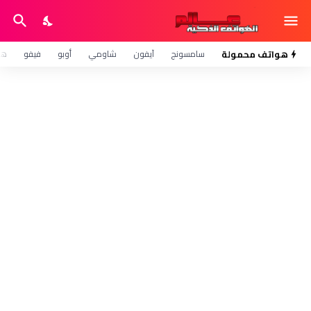
هواتف محمولة
سامسونج
آيفون
شاومي
أوبو
فيفو
هو