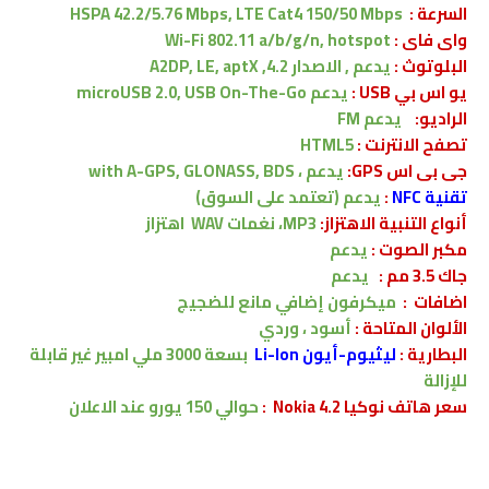
السرعة :
HSPA 42.2/5.76 Mbps, LTE Cat4 150/50 Mbps
واى فاى :
Wi-Fi 802.11 a/b/g/n, hotspot
البلوتوث :
يدعم , الاصدار
4.2, A2DP, LE, aptX
يو اس بي USB :
يدعم
microUSB 2.0, USB On-The-Go
الراديو:
يدعم FM
تصفح الانترنت :
HTML5
جى بى اس GPS:
يدعم ،
with A-GPS, GLONASS, BDS
تقنية NFC
:
يدعم
(تعتمد على السوق)
أنواع التنبية الاهتزاز:
MP3، نغمات WAV
اهتزاز
مكبر الصوت :
يدعم
جاك 3.5 مم :
يدعم
اضافات :
ميكرفون إضافي مانع للضجيج
الألوان المتاحة :
أسود ، وردي
البطارية
:
ليثيوم-أيون Li-Ion
بسعة
3000
ملي امبير
غير قابلة
للإزالة
سعر هاتف نوكيا Nokia 4.2 :
حوالي 150 يورو
عند الاعلان