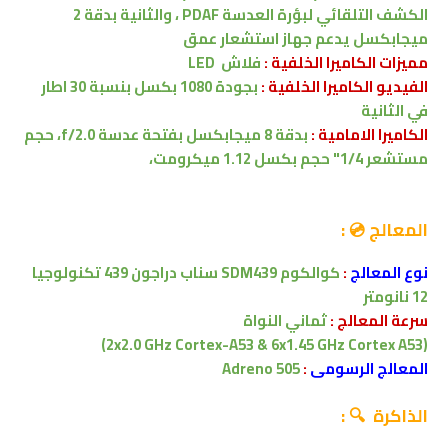
الكشف التلقائي لبؤرة العدسة
PDAF
،
والثانية بدقة 2
ميجابكسل
يدعم جهاز استشعار عمق
مميزات الكاميرا الخلفية :
فلاش LED
الفيديو الكاميرا الخلفية :
بجودة 1080 بكسل بنسبة 30 اطار
في الثانية
الكاميرا الامامية :
بدقة 8 ميجابكسل
بفتحة عدسة f/2.0،
حجم
مستشعر 1/4"
حجم بكسل 1.12 ميكرومت
،
المعالج 💿 :
نوع المعالج
:
كوالكوم SDM439 سناب دراجون 439
تكنولوجيا
12 نانومتر
سرعة المعالج :
ثماني النواة
(2x2.0 GHz Cortex-A53 & 6x1.45 GHz Cortex A53)
المعالج الرسومى
:
Adreno 505
الذاكرة 🔍 :