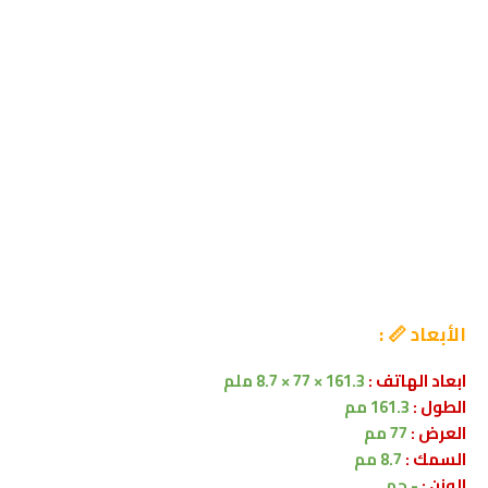
الأبعاد 📏 :
ابعاد الهاتف :
161.3 × 77 × 8.7 ملم
الطول :
161.3 مم
العرض :
77 مم
السمك :
8.7 مم
الوزن :
- جم