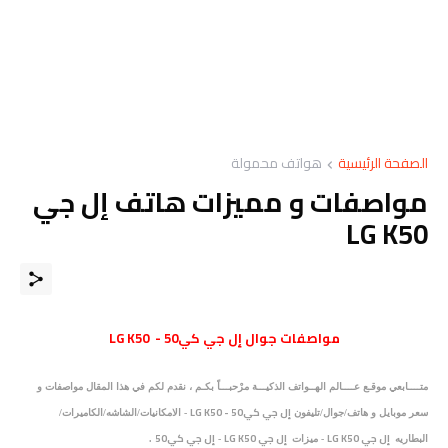
الصفحة الرئيسية
هواتف محمولة
مواصفات و مميزات هاتف إل جي
LG K50
مواصفات
جوال
إل جي كي50 - LG K50
متــــابعي موقـع عــــالم الهــواتف الذكيـــة مرْحبـــاً بكـم ،
نقدم لكم في هذا المقال
مواصفات و
إل جي كي50 - LG K50
سعر موبايل و هاتف/جوال/تليفون
- الامكانيات/الشاشه/الكاميرات/
إل جي LG K50
إل جي LG K50
إل جي كي50
البطاريه
- ميزات
-
.