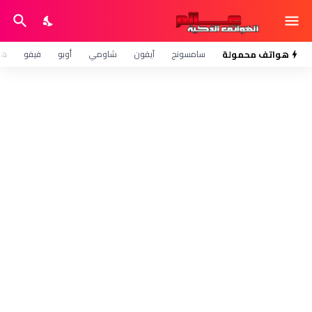
هواتف محمولة
سامسونج
آيفون
شاومي
أوبو
فيفو
هو