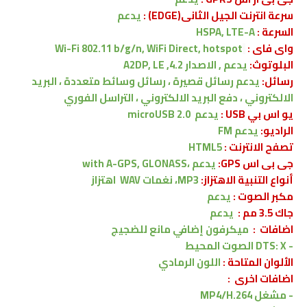
سرعة انترنت الجيل الثانى(EDGE) :
يدعم
السرعة :
HSPA, LTE-A
واى فاى :
Wi-Fi 802.11 b/g/n, WiFi Direct, hotspot
البلوتوث:
يدعم , الاصدار
4.2, A2DP, LE
رسائل:
يدعم
رسائل قصيرة ، رسائل وسائط متعددة ، البريد
الالكتروني ، دفع البريد الالكتروني ، التراسل الفوري
يو اس بي USB :
يدعم
microUSB 2.0
الراديو:
يدعم FM
تصفح الانترنت :
HTML5
جى بى اس GPS:
يدعم ،
with A-GPS, GLONASS
أنواع التنبية الاهتزاز:
MP3، نغمات WAV
اهتزاز
مكبر الصوت :
يدعم
جاك 3.5 مم :
يدعم
اضافات :
ميكرفون إضافي مانع للضجيج
-
DTS: X
الصوت المحيط
الألوان المتاحة :
اللون الرمادي
اضافات اخرى
:
-
مشغل
MP4/H.264