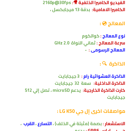
الفيديو الكاميرا الخلفية 🎥:
2160p@30fps
الكاميرا الامامية:
بدقة 13 ميجابكسل ،
المعالج 💿 :
نوع المعالج
:
كوالكوم
سرعة المعالج :
ثماني النواة
2.0 GHz
المعالج الرسومى
:
-
الذاكرة 🔍 :
الذاكرة العشوائية رام
:
3
جيجابايت
الذاكرة الداخلية:
سعة 32
جيجابايت
كارت الذاكرة الخارجية:
يدعم
microSD ،
تصل إلي
512
جيجابايت
مواصفات اخرى
إل جي LG K50 :
الاستشعار :
بصمة (مثبتة في الخلف) ،
التسارع
،
القرب
،
جى بى ار اس GPRS :
يدعم