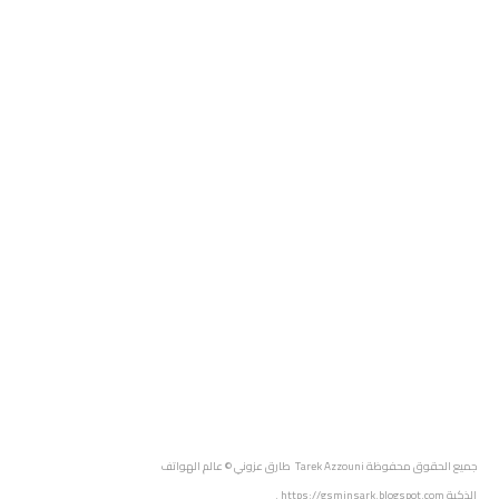
جميع الحقوق محفوظة
Tarek Azzouni طارق عزوني
© عالم الهواتف
الذكية
https://gsminsark.blogspot.com
.