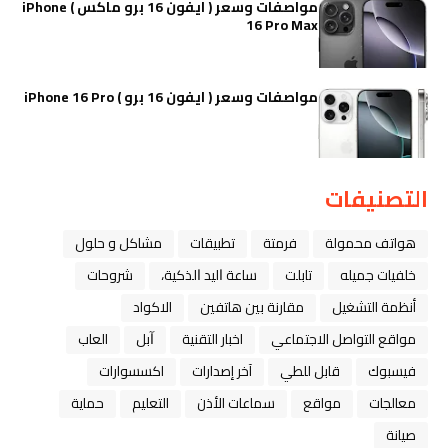
مواصفات وسعر ( ايفون 16 برو ماكس ) iPhone
16 Pro Max
مواصفات وسعر ( ايفون 16 برو ) iPhone 16 Pro
التصنيفات
هواتف محمولة
فرمتة
تطبيقات
مشاكل و حلول
خلفيات جميله
تابلت
ﺳﺎﻋﺔ ﺍﻟﻴﺪ ﺍﻟﺬﻛﻴﺔ،
شروحات
أنظمة التشغيل
مقارنة بين هاتفين
الاكواد
مواقع التواصل الاجتماعي
اخبار التقنية
ﺁﺑﻞ
العاب
فيسبوك
قابل للطي
آخر إصدارات
اكسسوارات
معالجات
مواقع
سماعات الأذن
التعليم
حماية
صيانة