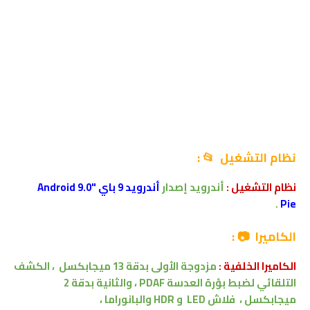
نظام التشغيل 📂 :
نظام التشغيل :
أندرويد إصدار
أندرويد 9 باي "Android 9.0
.
Pie
الكاميرا 📷 :
الكاميرا الخلفية :
مزدوجة الأولى بدقة 13 ميجابكسل
،
الكشف
التلقائي لضبط بؤرة العدسة PDAF
،
والثانية بدقة 2
ميجابكسل
،
فلاش LED و HDR والبانوراما ،