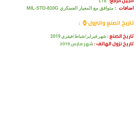
الجيل الرابع:
LTE
اضافات :
ﻣﺘﻮﺍﻓﻖ ﻣﻊ ﺍﻟﻤﻌﻴﺎﺭ ﺍﻟﻌﺴﻜﺮﻱ MIL-STD-810G
تاريخ الصنع والنزول ⌚ :
تاريخ الصنع :
شهر فبراير/شباط/فيفري 2019
تاريخ نزول الهاتف :
شهر
مارس 2019