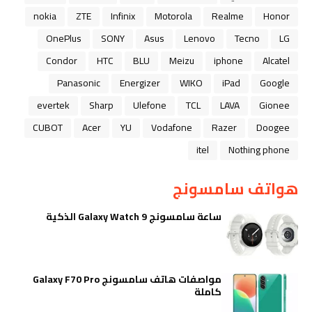
nokia
ZTE
Infinix
Motorola
Realme
Honor
OnePlus
SONY
Asus
Lenovo
Tecno
LG
Condor
HTC
BLU
Meizu
iphone
Alcatel
Panasonic
Energizer
WIKO
iPad
Google
evertek
Sharp
Ulefone
TCL
LAVA
Gionee
CUBOT
Acer
YU
Vodafone
Razer
Doogee
itel
Nothing phone
هواتف سامسونج
ساعة سامسونج Galaxy Watch 9 الذكية
مواصفات هاتف سامسونج Galaxy F70 Pro
كاملة