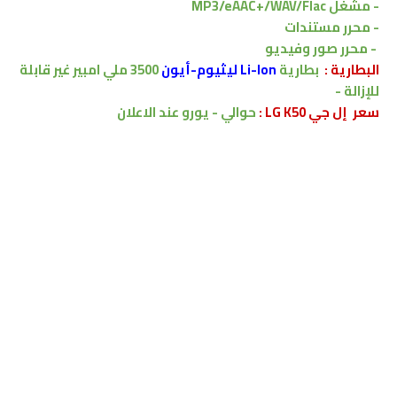
-
مشغل
MP3/eAAC+/WAV/Flac
- محرر مستندات
- محرر صور وفيديو
البطارية :
بطارية
Li-Ion ليثيوم-أيون
3500
ملي امبير
غير قابلة
للإزالة
-
سعر إل جي LG K50 :
حوالي - يورو
عند الاعلان