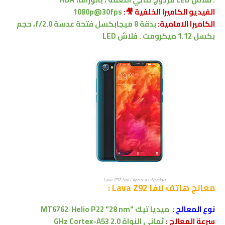
الفيديو الكاميرا الخلفية 🎥:
1080p@30fps
الكاميرا الامامية:
بدقة
8 ميجابكسل
فتحة عدسة
f/2.0
،
حجم
بكسل 1.12
ميكرومت .
فلاش LED
مواصفات و مميزات لافا Lava Z92
معالج
هاتف لافا Lava Z92 :
نوع المعالج
:
ميديا تيك "
MT6762 Helio P22 "28 nm
سرعة المعالج :
ثماني النواة
2.0 GHz Cortex-A53