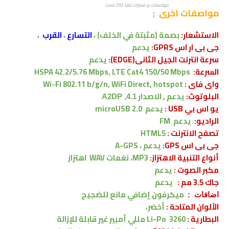
مواصفات و مميزات لافا Lava Z92
مواصفات اخرى
;
الاستشعار:
بصمة (مثبتة في الخلف)
،
التسارع
،
القرب
،
جى بى ار اس GPRS:
يدعم
سرعة انترنت الجيل الثانى(EDGE):
يدعم
السرعة:
HSPA 42.2/5.76 Mbps, LTE Cat4 150/50 Mbps
واى فاى :
Wi-Fi 802.11 b/g/n, WiFi Direct, hotspot
البلوتوث:
يدعم , الاصدار
4.1, A2DP
يو اس بي USB :
يدعم
microUSB 2.0
الراديو:
يدعم FM
تصفح الانترنت :
HTML5
جى بى اس GPS:
يدعم ، A-GPS
أنواع التنبية الاهتزاز:
MP3، نغمات WAV
اهتزاز
مكبر الصوت :
يدعم
جاك 3.5 مم :
يدعم
ميكرفون إضافي مانع للضجيج
اضافات :
الألوان المتاحة :
أخضر،
البطارية :
Li-Po 3260 مللي أمبير
غير قابلة للإزالة