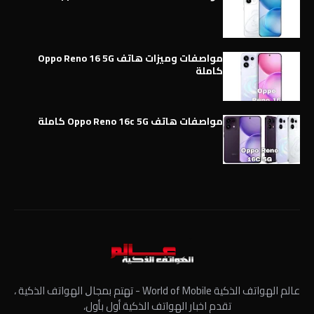
مواصفات وميزات هاتف Oppo Reno 16 5G
كاملة
مواصفات هاتف Oppo Reno 16c 5G كاملة
عالم الهواتف الذكية World of Mobile - ﺗﻬﺘﻢ ﺑﻤﺠﺎﻝ الهواتف الذكية ،
تقدم اخبار الهواتف الذكية أول بأول،