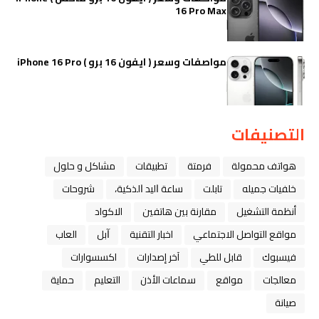
16 Pro Max
مواصفات وسعر ( ايفون 16 برو ) iPhone 16 Pro
التصنيفات
هواتف محمولة
فرمتة
تطبيقات
مشاكل و حلول
خلفيات جميله
تابلت
ﺳﺎﻋﺔ ﺍﻟﻴﺪ ﺍﻟﺬﻛﻴﺔ،
شروحات
أنظمة التشغيل
مقارنة بين هاتفين
الاكواد
مواقع التواصل الاجتماعي
اخبار التقنية
ﺁﺑﻞ
العاب
فيسبوك
قابل للطي
آخر إصدارات
اكسسوارات
معالجات
مواقع
سماعات الأذن
التعليم
حماية
صيانة