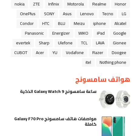
nokia
ZTE
Infinix
Motorola
Realme
Honor
OnePlus
SONY
Asus
Lenovo
Tecno
LG
Condor
HTC
BLU
Meizu
iphone
Alcatel
Panasonic
Energizer
WIKO
iPad
Google
evertek
Sharp
Ulefone
TCL
LAVA
Gionee
CUBOT
Acer
YU
Vodafone
Razer
Doogee
itel
Nothing phone
هواتف سامسونج
ساعة سامسونج Galaxy Watch 9 الذكية
مواصفات هاتف سامسونج Galaxy F70 Pro
كاملة