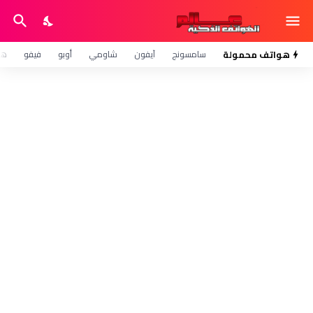
هواتف محمولة
سامسونج
آيفون
شاومي
أوبو
فيفو
هو