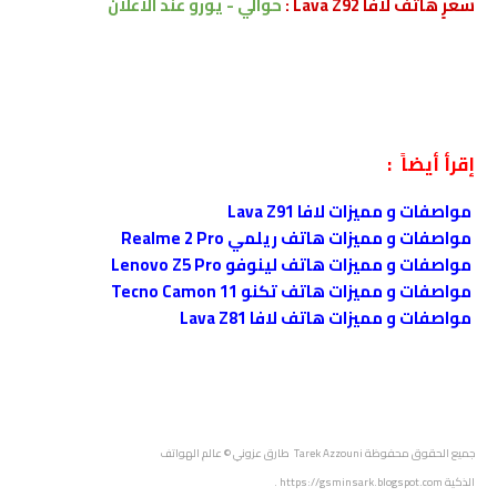
سعرٍ هاتف لافا Lava Z92 :
حوالي - يورو
عند الاعلان
إقرأ أيضاً :
مواصفات و مميزات لافا Lava Z91
مواصفات و مميزات هاتف ريلمي Realme 2 Pro
مواصفات و مميزات هاتف لينوفو Lenovo Z5 Pro
مواصفات و مميزات هاتف تكنو Tecno Camon 11
مواصفات و مميزات هاتف لافا Lava Z81
جميع الحقوق محفوظة
Tarek Azzouni طارق عزوني
© عالم الهواتف
الذكية
https://gsminsark.blogspot.com
.