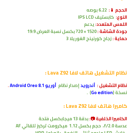
الحجم 📱:
6.22 بوصه
النوع:
كابستيف
IPS LCD
اللمس المتعدد:
يدعم
جودة الشاشة :
1520 × 720 بكسل
نسبة العرض 19:9
حماية :
زجاج كورنينج الغوريلا 3
نظام التشغيل
هاتف لافا Lava Z92 :
نظام التشغيل :
أندرويد
إصدار
نظام
أوريو 8.1 Android Oreo
.
نسخة (
Go edition
)
.
كاميرا
هاتف لافا Lava Z92 :
الكاميرا الخلفية 📷:
بدقة
13 ميجابكسل
فتحة
عدسة
f/2.0
،
حجم بكسل 1.12
ميكرومت
تركيز تلقائي AF
.
فلاش LED مزدوج ثنائي النغمة ، بانوراما، HDR