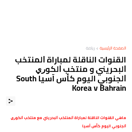
الصفحة الرئيسية
رياضة
القنوات الناقلة لمباراة ﺍﻟﻤﻨﺘﺨﺐ
ﺍﻟﺒﺤﺮﻳﻨﻲ و منتخب ﺍﻟﻜﻮﺭﻱ
ﺍﻟﺠﻨﻮﺑﻲ اليوم كأس آسيا South
Korea v Bahrain
ماهي القنوات الناقلة لمباراة ﺍﻟﻤﻨﺘﺨﺐ ﺍﻟﺒﺤﺮﻳﻨﻲ مع منتخب ﺍﻟﻜﻮﺭﻱ
ﺍﻟﺠﻨﻮﺑﻲ اليوم كأس آسيا