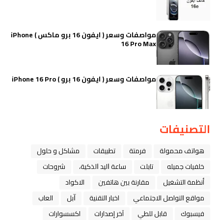
مواصفات وسعر ( ايفون 16 برو ماكس ) iPhone
16 Pro Max
مواصفات وسعر ( ايفون 16 برو ) iPhone 16 Pro
التصنيفات
هواتف محمولة
فرمتة
تطبيقات
مشاكل و حلول
خلفيات جميله
تابلت
ﺳﺎﻋﺔ ﺍﻟﻴﺪ ﺍﻟﺬﻛﻴﺔ،
شروحات
أنظمة التشغيل
مقارنة بين هاتفين
الاكواد
مواقع التواصل الاجتماعي
اخبار التقنية
ﺁﺑﻞ
العاب
فيسبوك
قابل للطي
آخر إصدارات
اكسسوارات