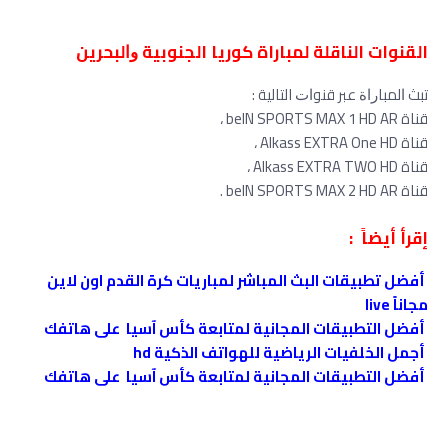
القنوات الناقلة لمباراة كوريا الجنوبية ﻭﺍﻟﺒﺤﺮﻳﻦ
ﺗﺒﺚ ﺍﻟﻤﺒﺎﺭﺍﺓ ﻋﺒﺮ ﻗﻨﻮﺍﺕ التالية :
قناة beIN SPORTS MAX 1 HD AR ،
قناة Alkass EXTRA One HD ،
قناة Alkass EXTRA TWO HD ،
قناة beIN SPORTS MAX 2 HD AR .
إقرأ أيضاً :
أفضل تطبيقات البث المباشر لمباريات كرة القدم اون لاين
مجاناً live
أفضل التطبيقات المجانية لمتابعة كأس آسيا على هاتفك
أجمل الخلفيات الرياضية للهواتف الذكية hd
أفضل التطبيقات المجانية لمتابعة كأس آسيا على هاتفك