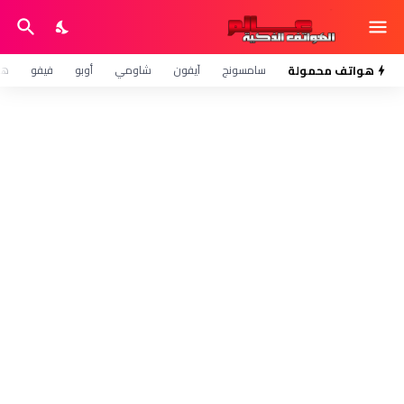
هواتف محمولة
سامسونج
آيفون
شاومي
أوبو
فيفو
هو