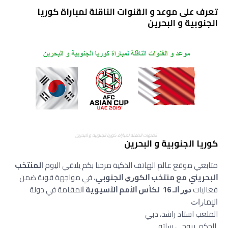
تعرف على موعد و القنوات الناقلة لمباراة كوريا
الجنوبية و البحرين
القنوات الناقلة لمباراة كوريا الجنوبية و البحرين
كوريا الجنوبية و البحرين
متابعي موقع عالم الهاتف الذكية مرحبا بكم يلتقي اليوم ﺍ
ﻟﻤﻨﺘﺨﺐ
ﺍﻟﺒﺤﺮﻳﻨﻲ مع منتخب ﺍﻟﻜﻮﺭﻱ ﺍﻟﺠﻨﻮﺑﻲ
، في مواجهة قوية ضمن
فعاليات
ﺩﻭﺭ ﺍﻟـ 16 لكأس ﺍﻷﻣﻢ ﺍﻵﺳﻴﻮﻳﺔ
ﺍلمقامة في دولة
ﺍﻹﻣﺎﺭﺍﺕ
الملعب استاد راشد، دبي
الحكم ريوجي ساتو