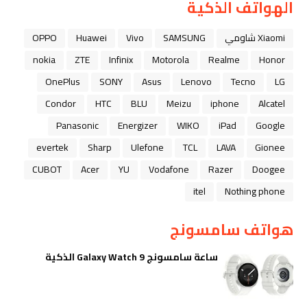
الهواتف الذكية
Xiaomi شاومي
SAMSUNG
Vivo
Huawei
OPPO
nokia
ZTE
Infinix
Motorola
Realme
Honor
OnePlus
SONY
Asus
Lenovo
Tecno
LG
Condor
HTC
BLU
Meizu
iphone
Alcatel
Panasonic
Energizer
WIKO
iPad
Google
evertek
Sharp
Ulefone
TCL
LAVA
Gionee
CUBOT
Acer
YU
Vodafone
Razer
Doogee
itel
Nothing phone
هواتف سامسونج
ساعة سامسونج Galaxy Watch 9 الذكية