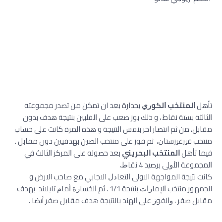
تأهل
ﺍﻟﻤﻨﺘﺨﺐ ﺍﻟﻜﻮﺭﻱ
بجدارة بعد ان تمكن من تصدر مجموعته
ﺍﻟﺜﺎﻟﺜﺔ بستة نقاط ، و ذلك بوز صعب ﻋﻠﻰ ﺍﻟﻔﻠﺒﻴﻦ بنتيجة هدف بدون
مقابل، من ﺛﻢ انتصار اخر بنفس النتيجة و هذه المرة كانت ﻋﻠﻰ حساب
منتخب ﻗﻴﺮﻏﻴﺰﺳﺘﺎﻥ، ثم فوز ﻋﻠﻰ منتخب ﺍﻟﺼﻴﻦ بهدفيين دون مقابل .
فيما تأهل
ﺍﻟﻤﻨﺘﺨﺐ ﺍﻟﺒﺤﺮﻳﻨﻲ
بعد حصوله على ﺍﻟﻤﺮﻛﺰ ﺍﻟﺜﺎﻟﺚ ﻓﻲ
ﺍﻟﻤﺠﻤﻮﻋﺔ ﺍﻷﻭﻟﻰ ﺑﺮﺻﻴﺪ 4 ﻧﻘﺎﻁ،
كانت نتيجة المواجهة الاولى ﺍﻟﺘﻌﺎﺩﻝ الاجابي ﻣﻊ صاحب الارض و
الجمهور منتخب ﺍﻹﻣﺎﺭﺍﺕ ﺑﻨﺘﻴﺠﺔ 1/1 ، ﺛﻢ ﺍﻟﺨﺴﺎﺭﺓ ﺃﻣﺎﻡ ﺗﺎﻳﻼﻧﺪ بهدف
مقابل صفر ، ﻭﺍﻟﻔﻮﺯ ﻋﻠﻰ ﺍﻟﻬﻨﺪ ﺑﺎﻟﻨﺘﻴﺠﺔ هدف مقابل صفر أيضا .