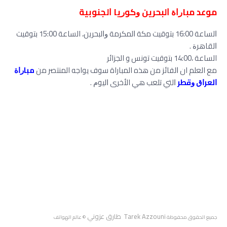
موعد ﻣﺒﺎﺭﺍﺓ ﺍﻟﺒﺤﺮﻳﻦ ﻭﻛﻮﺭﻳﺎ ﺍﻟﺠﻨﻮﺑﻴﺔ
ﺍﻟﺴﺎﻋﺔ 16:00 ﺑﺘﻮﻗﻴﺖ ﻣﻜﺔ ﺍﻟﻤﻜﺮﻣﺔ ﻭﺍﻟﺒﺤﺮﻳﻦ، الساعة 15:00 ﺑﺘﻮﻗﻴﺖ
ﺍﻟﻘﺎﻫﺮﺓ .
الساعة ،14:00 بتوقيت تونس و الجزائر
مع العلم ان ﺍﻟﻔﺎﺋﺰ من هذه المباراة سوف يواجه المنتصر ﻣﻦ
ﻣﺒﺎﺭﺍﺓ
ﺍﻟﻌﺮﺍﻕ ﻭﻗﻄﺮ
ﺍﻟﺘﻲ ﺗﻠﻌﺐ هي الأخرى ﺍﻟﻴﻮﻡ .
Tarek Azzouni طارق عزوني
جميع الحقوق محفوظة
© عالم الهواتف