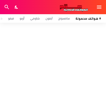
هواتف محمولة
سامسونج
آيفون
شاومي
أوبو
فيفو
هو