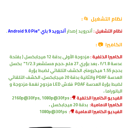
نظام التشغيل 📂 :
نظام التشغيل :
أندرويد إصدار
أندرويد 9 باي "Android 9.0 Pie
.
الكاميرا 📷 :
الكاميرا الخلفية :
مزدوجة الأولى بدقة 12 ميجابكسل
( بفتحة
عدسة f/1.8
،
بعد بؤري 27 ملم
،
حجم مستشعر 1/2.3"
بكسل
بحجم 1.55 ميكرومتر،
الكشف التلقائي لضبط بؤرة
العدسة PDAF
والثانية بدقة 20 ميجابكسل،
الكشف التلقائي
لضبط بؤرة العدسة PDAF
فلاش LED مزدوج نغمة مزدوجة و
البانوراما ،
الفيديو الكاميرا الخلفية 🎥:
2160p@30fps, 1080p@30fps
الكاميرا الامامية:
بدقة 20 ميجابكسل ،
الفيديو الكاميرا
الامامية
🎥:
1080p@30fps