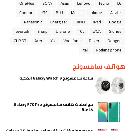
OnePlus
SONY
Asus
Lenovo
Tecno
LG
Condor
HTC
BLU
Meizu
iphone
Alcatel
Panasonic
Energizer
WIKO
iPad
Google
evertek
Sharp
Ulefone
TCL
LAVA
Gionee
CUBOT
Acer
YU
Vodafone
Razer
Doogee
itel
Nothing phone
هواتف سامسونج
ساعة سامسونج Galaxy Watch 9 الذكية
مواصفات هاتف سامسونج Galaxy F70 Pro
كاملة
جميع مواصفات هاتف سامسونج Galaxy Z Flip