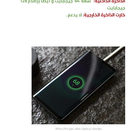
الذاكرة الداخلية:
سعة 64
جيجابايت
و أيضا بإصدار 128
جيجابايت
كارت الذاكرة الخارجية:
لا
يدعم
.
مواصفات و مميزات هاتف ميزو Meizu Zero