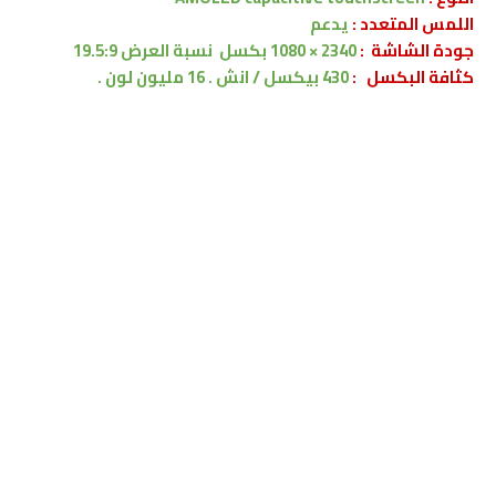
اللمس المتعدد :
يدعم
جودة الشاشة :
2340 × 1080 بكسل
نسبة العرض 19.5:9
كثافة البكسل :
430 بيكسل / انش . 16 مليون لون .