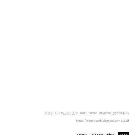
جميع الحقوق محفوظة
Tarek Azzouni طارق عزوني
© عالم الهواتف
الذكية
https://gsminsark.blogspot.com
.
Tags
هواتف محمولة
Meizu