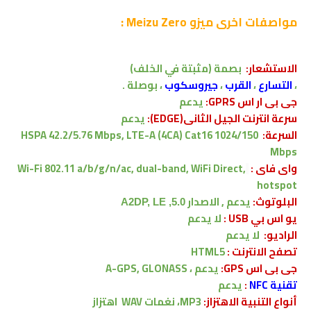
مواصفات اخرى
ميزو Meizu Zero :
الاستشعار:
بصمة (مثبتة في الخلف)
،
التسارع
،
القرب
،
جيروسكوب
، بوصلة .
جى بى ار اس GPRS:
يدعم
سرعة انترنت الجيل الثانى(EDGE):
يدعم
السرعة:
HSPA 42.2/5.76 Mbps, LTE-A (4CA) Cat16 1024/150
Mbps
واى فاى :
Wi-Fi 802.11 a/b/g/n/ac, dual-band, WiFi Direct,
hotspot
البلوتوث:
يدعم , الاصدار
5.0, A2DP, LE
يو اس بي USB :
لا
يدعم
الراديو:
لا يدعم
تصفح الانترنت :
HTML5
جى بى اس GPS:
يدعم ،
A-GPS, GLONASS
تقنية NFC
:
يدعم
أنواع التنبية الاهتزاز:
MP3، نغمات WAV
اهتزاز