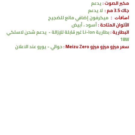
مكبر الصوت :
يدعم
جاك 3.5 مم :
لا
يدعم
ميكرفون إضافي مانع للضجيج
اضافات :
الألوان المتاحة :
أسود ، أبيض
البطارية :
بطارية Li-Ion غير قابلة للإزالة
-
يدعم
شحن لاسلكي
18W
سعر ميزو ميزو ميزو Meizu Zero :
حوالي - يورو
عند الاعلان