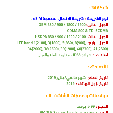
شبكة 📶 :
نوع الشريحة
:
شريحة الاتصال المدمجة eSIM
.
الجيل الثانى:
GSM 850 / 900 / 1800 / 1900
CDMA 800 & TD-SCDMA
الجيل الثالث:
HSDPA 850 / 900 / 1900 / 2100
الجيل الرابع:
LTE band 1(2100), 3(1800), 5(850), 8(900),
34(2000), 38(2600), 39(1900), 40(2300), 41(2500)
اضافات :
شهادة IP68 - مقاومة للماء والغبار
الأبعاد 📏 :
تاريخ الصنع :
شهر جانفي/يناير 2019
تاريخ نزول الهاتف :
2019
مواصفات
و مميزات الشاشة
📱
:
الحجم :
5.99 بوصه
النوع :
AMOLED capacitive touchscreen