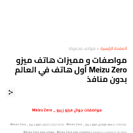
الصفحة الرئيسية
هواتف محمولة
مواصفات و مميزات هاتف ميزو
Meizu Zero أول هاتف في العالم
بدون منافذ
مواصفات
جوال
ميزو زيرو _ Meizu Zero
مواصفات و
سعر موبايل
ميزو زيرو _ Meizu Zero
- هاتف/جوال/تليفون
ميزو زيرو _ Meizu Zero
-
البطاريه/ الامكانيات و الشاشه و
الكاميرات
ميزو Meizu Zero
-
مميزات
ميزو Meizu Zero
.