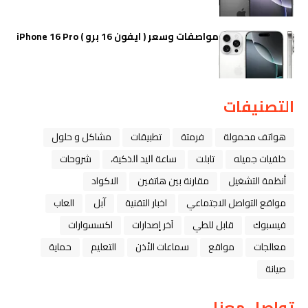
مواصفات وسعر ( ايفون 16 برو ) iPhone 16 Pro
التصنيفات
هواتف محمولة
فرمتة
تطبيقات
مشاكل و حلول
خلفيات جميله
تابلت
ﺳﺎﻋﺔ ﺍﻟﻴﺪ ﺍﻟﺬﻛﻴﺔ،
شروحات
أنظمة التشغيل
مقارنة بين هاتفين
الاكواد
مواقع التواصل الاجتماعي
اخبار التقنية
ﺁﺑﻞ
العاب
فيسبوك
قابل للطي
آخر إصدارات
اكسسوارات
معالجات
مواقع
سماعات الأذن
التعليم
حماية
صيانة
تواصل معنا