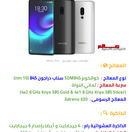
مواصفات جوال ميزو زيرو _ Meizu Zero
المعالج 💿 :
نوع المعالج
:
كوالكوم
SDM845
سناب دراجون 845
(10 nm)
سرعة المعالج :
ثماني النواة
(4x2.8 GHz Kryo 385 Gold & 4x1.8 GHz Kryo 385 Silver)
المعالج الرسومى
:
Adreno 630
الذاكرة 🔍 :
الذاكرة العشوائية رام
:
4
جيجابايت
و أيضا بإصدار 6 جيجابايت